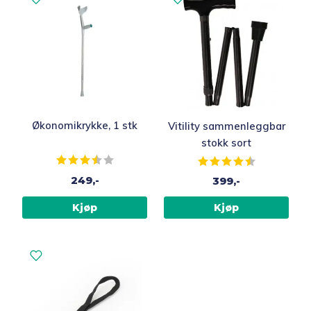
Økonomikrykke, 1 stk
Vitility sammenleggbar
stokk sort
Karakter:
3.9 av 5 mulige
Karakter:
4.5 av 5 muli
249,-
399,-
Kjøp
Kjøp