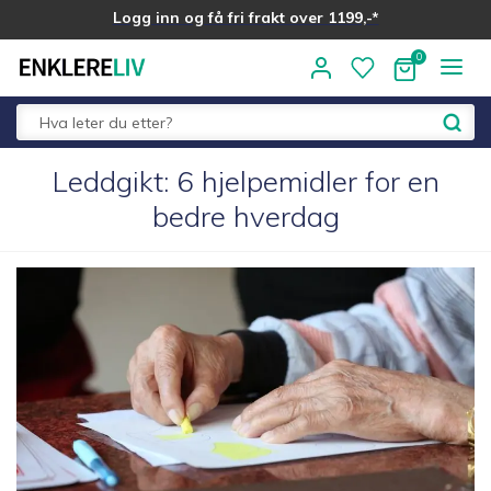
Logg inn og få fri frakt over 1199,-*
Hopp
Hopp
til
til
navigasjon
innhold
Fold
Leddgikt: 6 hjelpemidler for en
Alle kategorier
ut
bedre hverdag
underm
Medlemstilbud
Nyheter
Sommer ☀️
Best i test
Merker