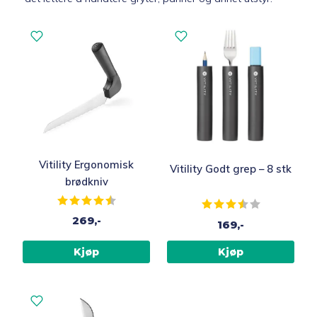
Vitility Ergonomisk
Vitility Godt grep – 8 stk
brødkniv
Karakter:
4.2 av 5 mulige
Karakter:
3.5 av 5 muli
269,-
169,-
Kjøp
Kjøp