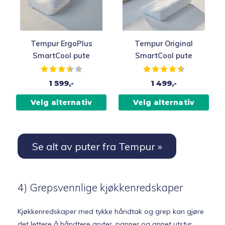
Tempur ErgoPlus
Tempur Original
SmartCool pute
SmartCool pute
Karakter:
3.5 av 5 mulige
Karakter:
4.6 av 5 muli
1 599,-
1 499,-
Velg alternativ
Velg alternativ
Se alt av puter fra Tempur »
4) Grepsvennlige kjøkkenredskaper
Kjøkkenredskaper med tykke håndtak og grep kan gjøre
det lettere å håndtere gryter, panner og annet utstyr.