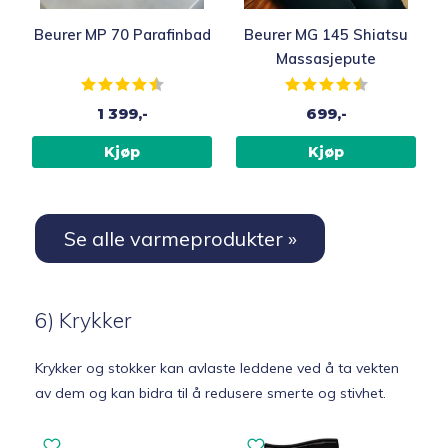
Beurer MP 70 Parafinbad
Beurer MG 145 Shiatsu
Massasjepute
Karakter:
4.4 av 5 mulige
Karakter:
4.2 av 5 muli
1 399,-
699,-
Kjøp
Kjøp
Se alle varmeprodukter »
6) Krykker
Krykker og stokker kan avlaste leddene ved å ta vekten
av dem og kan bidra til å redusere smerte og stivhet.