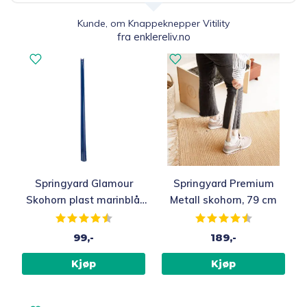
Kunde, om Knappeknepper Vitility
fra enklereliv.no
Springyard Glamour
Springyard Premium
Skohorn plast marinblå,
Metall skohorn, 79 cm
79 cm
Karakter:
4.7 av 5 mulige
Karakter:
4.7 av 5 muli
99,-
189,-
Kjøp
Kjøp