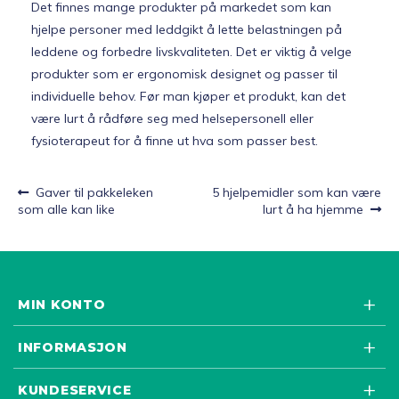
Det finnes mange produkter på markedet som kan
hjelpe personer med leddgikt å lette belastningen på
leddene og forbedre livskvaliteten. Det er viktig å velge
produkter som er ergonomisk designet og passer til
individuelle behov. Før man kjøper et produkt, kan det
være lurt å rådføre seg med helsepersonell eller
fysioterapeut for å finne ut hva som passer best.
Forrige
Neste
Gaver til pakkeleken
5 hjelpemidler som kan være
Innleggsnavigasjon
innlegg:
innlegg:
som alle kan like
lurt å ha hjemme
MIN KONTO
INFORMASJON
KUNDESERVICE