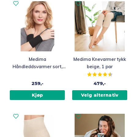
Medima
Medima Knevarmer tykk
Håndleddsvarmer sort,
beige, 1 par
Onesize, 1 par
Karakter:
4.6 av 5 muli
259,-
479,-
Kjøp
Velg alternativ