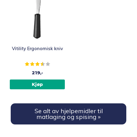
Vitility Ergonomisk kniv
Karakter:
3.9 av 5 mulige
219,-
Kjøp
Se alt av hjelpemidler til
matlaging og spising »