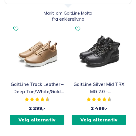
Marit, om GaitLine Molto
fra enklereliv.no
GaitLine Track Leather –
GaitLine Silver Mid TRX
Deep Tan/White/Gold
MG 2.0 –
Fritidssko, Dame
Black/Black/Black
Karakter:
4.9 av 5 mulige
Karakter:
4.4 av 5 muli
Vintersko, Dame / Herre
2 299,-
2 499,-
Velg alternativ
Velg alternativ