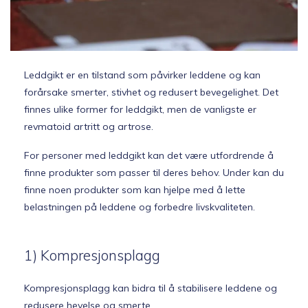
Topp 10
Fold
Leddgikt er en tilstand som påvirker leddene og kan
Inspirasjon
ut
forårsake smerter, stivhet og redusert bevegelighet. Det
underm
finnes ulike former for leddgikt, men de vanligste er
Fold
Gavetips
revmatoid artritt og artrose.
ut
underm
For personer med leddgikt kan det være utfordrende å
finne produkter som passer til deres behov. Under kan du
finne noen produkter som kan hjelpe med å lette
belastningen på leddene og forbedre livskvaliteten.
1) Kompresjonsplagg
Kompresjonsplagg kan bidra til å stabilisere leddene og
redusere hevelse og smerte.