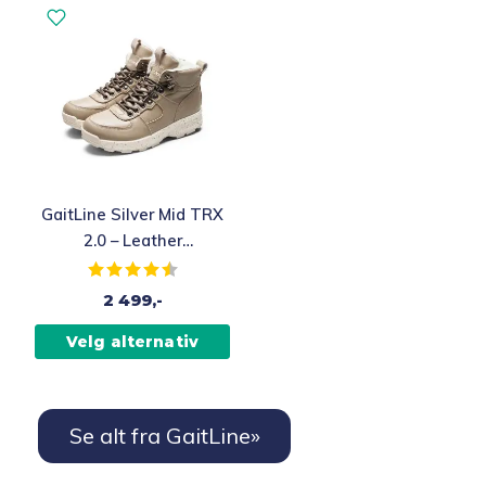
GaitLine Silver Mid TRX
2.0 – Leather
Khaki/Vanilla/Specles
Karakter:
4.5 av 5 mulige
Vintersko, Dame
2 499,-
Velg alternativ
Se alt fra GaitLine»