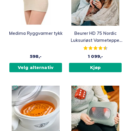
Medima Ryggvarmer tykk
Beurer HD 75 Nordic
Luksuriøst Varmeteppe,
180 x 130 cm
Karakter:
4.4 av 5 muli
598,-
1 099,-
Velg alternativ
Kjøp