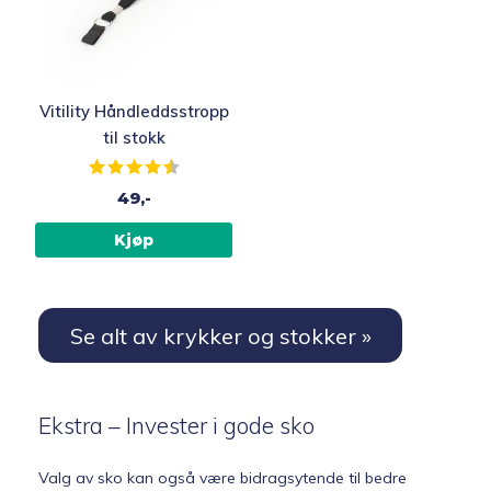
Vitility Håndleddsstropp
til stokk
Karakter:
4.4 av 5 mulige
49,-
Kjøp
Se alt av krykker og stokker »
Ekstra – Invester i gode sko
Valg av sko kan også være bidragsytende til bedre