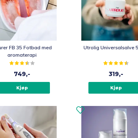
urer FB 35 Fotbad med
Utrolig Universalsalve 
aromaterapi
Karakter:
3.9 av 5 mulige
Karakter:
4.4 
749,-
319,-
Kjøp
Kjøp