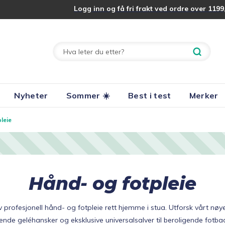
Logg inn og få fri frakt ved ordre over 1199,
Nyheter
Sommer ☀️
Best i test
Merker
leie
Hånd- og fotpleie
 profesjonell hånd- og fotpleie rett hjemme i stua. Utforsk vårt nø
givende geléhansker og eksklusive universalsalver til beroligende fotba