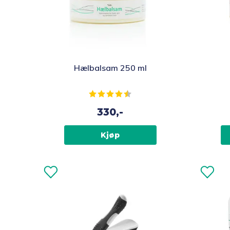
Hælbalsam 250 ml
Karakter:
4.6 av 5 mulige
330,-
Kjøp