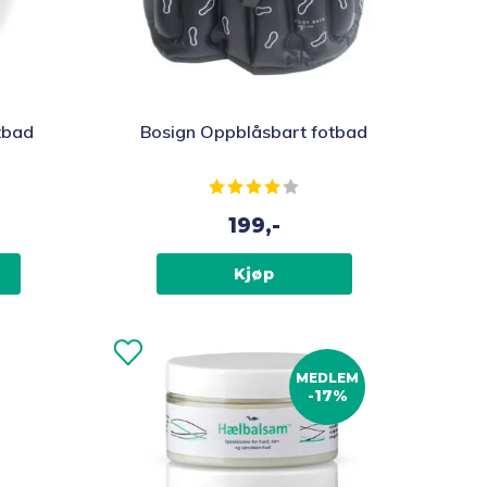
tbad
Bosign Oppblåsbart fotbad
av 5 mulige
Karakter:
4.0 av 5 mulige
199,-
Kjøp
MEDLEM
-17%