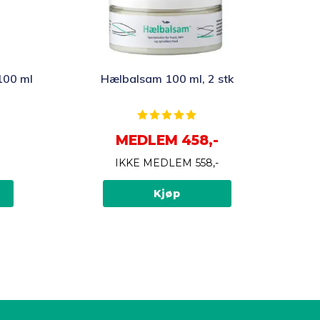
100 ml
Hælbalsam 100 ml, 2 stk
Karakter:
5.0 av 5 mulige
MEDLEM
458,-
IKKE MEDLEM
558,-
Kjøp