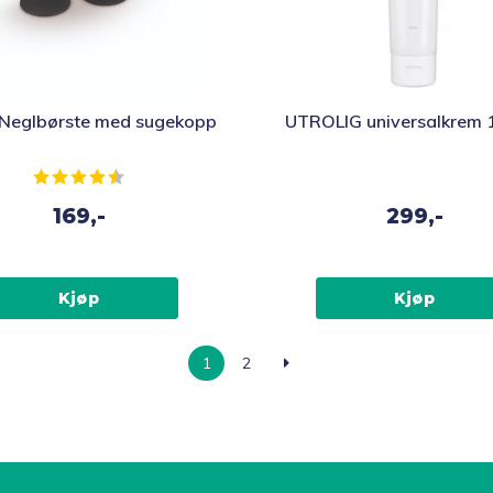
ty Neglbørste med sugekopp
UTROLIG universalkrem 
Karakter:
4.5 av 5 mulige
169,-
299,-
Kjøp
Kjøp
1
2