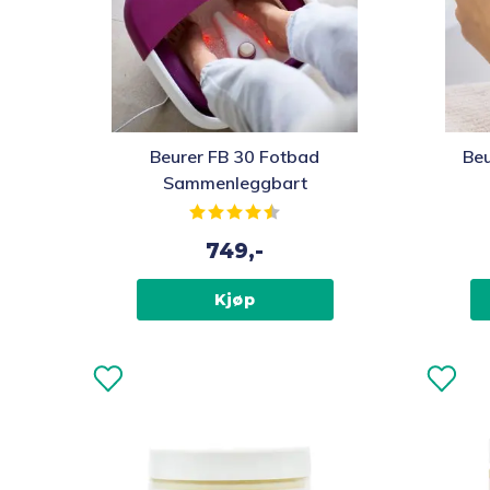
Beurer FB 30 Fotbad
Beu
Sammenleggbart
Karakter:
4.3 av 5 mulige
749,-
Kjøp