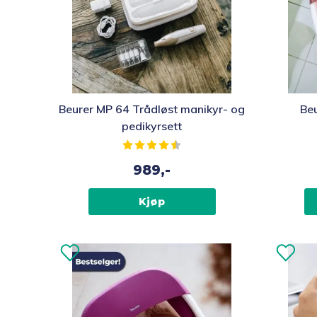
Beurer MP 64 Trådløst manikyr- og
Be
pedikyrsett
Karakter:
4.3 av 5 mulige
989,-
Kjøp