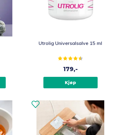
Utrolig Universalsalve 15 ml
av 5 mulige
Karakter:
4.3 av 5 mulige
179,-
Kjøp