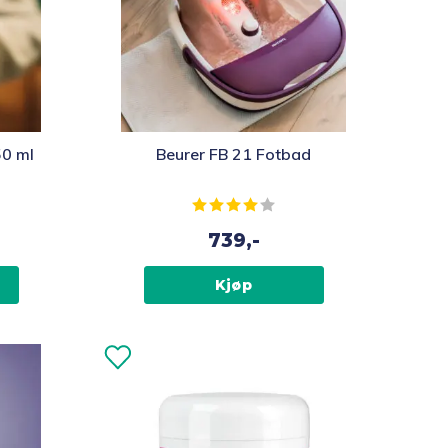
50 ml
Beurer FB 21 Fotbad
av 5 mulige
Karakter:
4.0 av 5 mulige
739,-
Kjøp