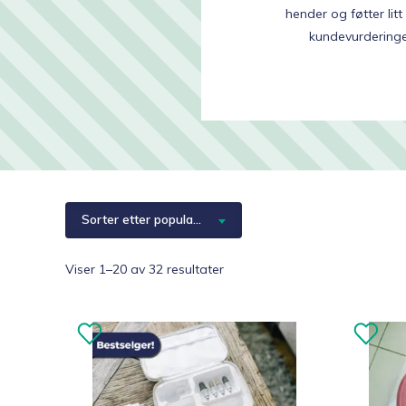
Hjelpemidler
hender og føtter li
kundevurderinger
Kjæledyr 🐶
Reservedeler
Sorter etter popularitet
Sortert
Viser 1–20 av 32 resultater
etter
propularitet