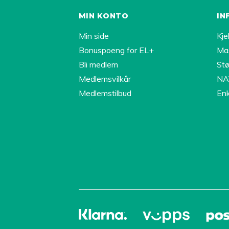
MIN KONTO
IN
Min side
Kje
Bonuspoeng for EL+
Ma
Bli medlem
Stø
Medlemsvilkår
NAV
Medlemstilbud
Enk