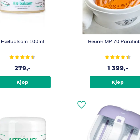
Hælbalsam 100ml
Beurer MP 70 Parafin
Karakter:
4.4 av 5 mulige
Karakter:
4.4 
279,-
1 399,-
Kjøp
Kjøp