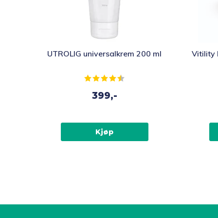
UTROLIG universalkrem 200 ml
Vitili
Karakter:
4.8 av 5 mulige
399,-
Kjøp