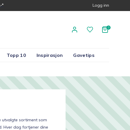
-*
Logg inn
Topp 10
Inspirasjon
Gavetips
ye utvalgte sortiment som
d. Hver dag fortjener dine