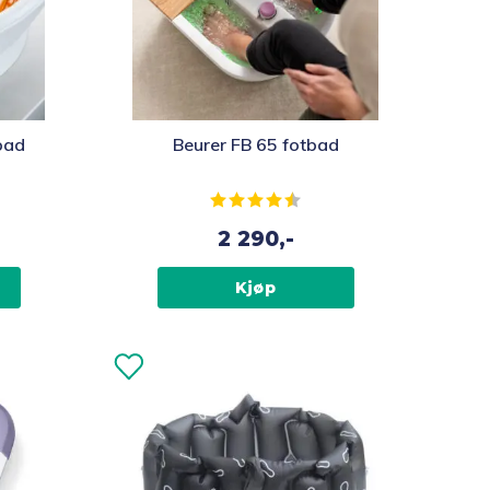
bad
Beurer FB 65 fotbad
av 5 mulige
Karakter:
4.4 av 5 mulige
2 290,-
Kjøp