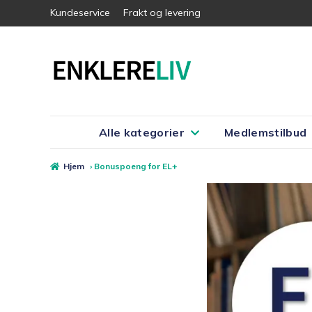
Kundeservice
Frakt og levering
Hopp
Hopp
til
til
navigasjon
innhold
Alle kategorier
Medlemstilbud
Vis alle produkter
Størrelsesguide
Se alle gavetips
Hjem
›
Bonuspoeng for EL+
Beredskapslager
Kjekt å vite
Gaver under 100 kr
Bonuspoeng
Trillebag
Gaver under 200 kr
for
Sko og skotilbehør
Gaver under 300 kr
EL+
Helse og Velvære
Gaver under 500 kr
Smarte hverdagsprodukter
Gaver under 1000 kr