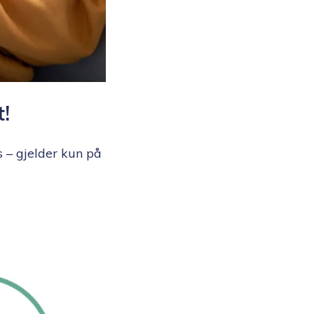
t!
 – gjelder kun på