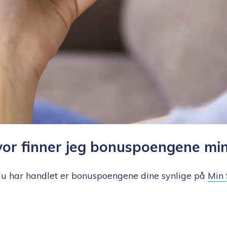
or finner jeg bonuspoengene mi
u har handlet er bonuspoengene dine synlige på
Min 