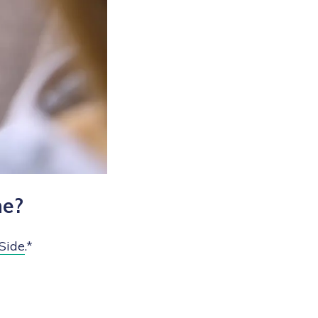
ne?
Side
.*