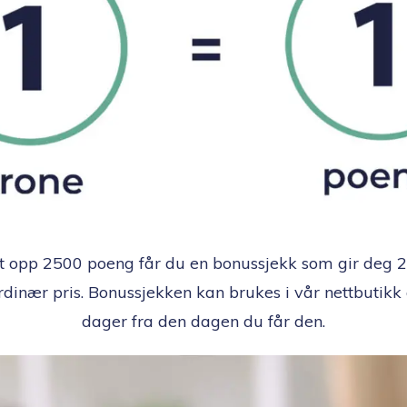
t opp 2500 poeng får du en bonussjekk som gir deg 
 ordinær pris. Bonussjekken kan brukes i vår nettbutikk 
dager fra den dagen du får den.