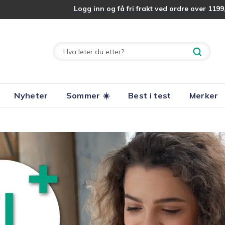
Logg inn og få fri frakt ved ordre over 1199,
Nyheter
Sommer ☀️
Best i test
Merker