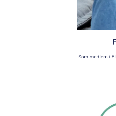
F
Som medlem i EL+