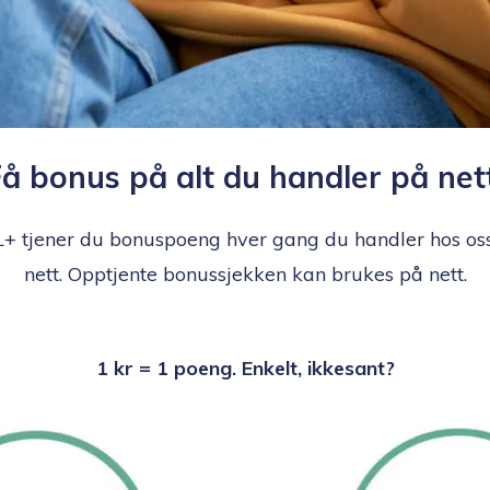
å bonus på alt du handler på net
 tjener du bonuspoeng hver gang du handler hos oss
nett. Opptjente bonussjekken kan brukes på nett.
1 kr = 1 poeng. Enkelt, ikkesant?