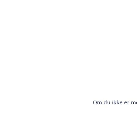
Om du ikke er m