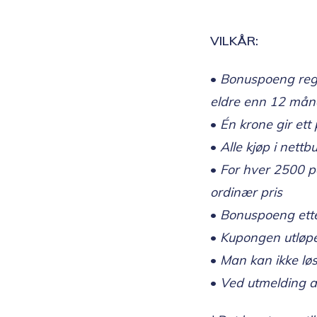
VILKÅR:
•
Bonuspoeng regne
eldre enn 12 måne
•
Én krone gir ett
•
Alle kjøp i nettb
•
For hver 2500 p
ordinær pris
•
Bonuspoeng ette
•
Kupongen utløper
•
Man kan ikke løs
•
Ved utmelding av