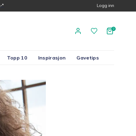
-*
Logg inn
Topp 10
Inspirasjon
Gavetips