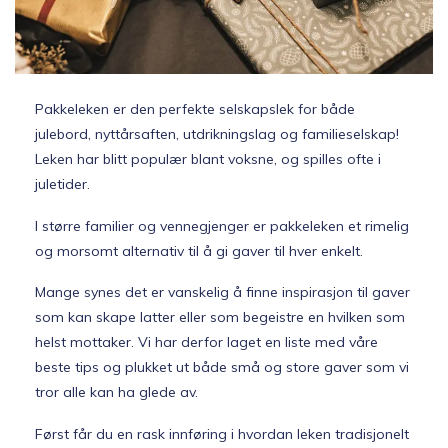
Topp 10
Fold
Pakkeleken er den perfekte selskapslek for både
Inspirasjon
ut
julebord, nyttårsaften, utdrikningslag og familieselskap!
underm
Leken har blitt populær blant voksne, og spilles ofte i
Fold
Gavetips
juletider.
ut
underm
I større familier og vennegjenger er pakkeleken et rimelig
og morsomt alternativ til å gi gaver til hver enkelt.
Mange synes det er vanskelig å finne inspirasjon til gaver
som kan skape latter eller som begeistre en hvilken som
helst mottaker. Vi har derfor laget en liste med våre
beste tips og plukket ut både små og store gaver som vi
tror alle kan ha glede av.
Først får du en rask innføring i hvordan leken tradisjonelt