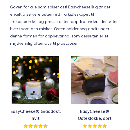
Gaven for alle som spiser ost! Easycheese® gjør det
enkelt å servere osten rett fra kjøleskapet til
frokostbordet, og presse osten opp fra undersiden etter
hvert som den minker. Osten holder seg godt under
denne formen for oppbevaring, som dessuten er et
miljøvennlig alternativ til plastposer!
EasyCheese® Gräddost,
EasyCheese®
hvit
Osteklokke, sort
Karakter:
4.4 av 5 mulige
Karakter:
4.4 av 5 muli