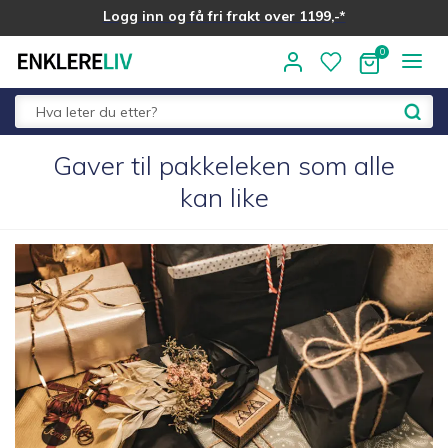
Logg inn og få fri frakt over 1199,-*
Hopp
Hopp
til
til
navigasjon
innhold
Fold
Gaver til pakkeleken som alle
Alle kategorier
ut
kan like
underm
Medlemstilbud
Nyheter
Sommer ☀️
Best i test
Merker