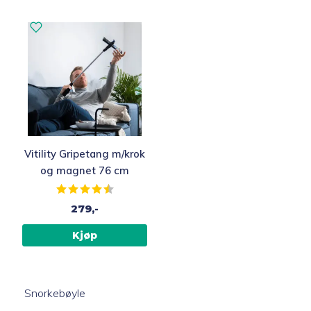
Vitility Gripetang m/krok
og magnet 76 cm
Karakter:
4.3 av 5 mulige
279,-
Kjøp
Snorkebøyle