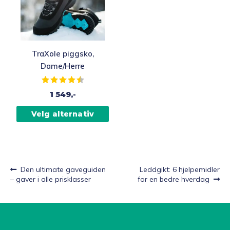
TraXole piggsko,
Dame/Herre
Karakter:
4.6 av 5 mulige
1 549,-
Velg alternativ
Forrige
Neste
Den ultimate gaveguiden
Leddgikt: 6 hjelpemidler
Innleggsnavigasjon
innlegg:
innlegg:
– gaver i alle prisklasser
for en bedre hverdag