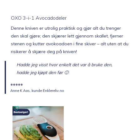
OXO 3-i-1 Avocadodeler
Denne kniven er utrolig praktisk og gjør alt du trenger
den skal gjøre; den skjærer lett gjennom skallet, fjerner
stenen og kutter avokoadoen i fine skiver – alt uten at du
risikerer å skjære deg på kniven!
Hadde jeg visst hvor enkelt det var å bruke den,
hadde jeg kjøpt den før 🙂
⭐️⭐️⭐️⭐️⭐️
Anne K Aas, kunde Enklereliv.no