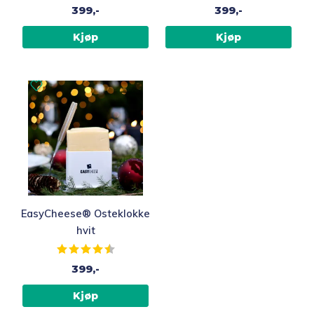
399,-
399,-
Kjøp
Kjøp
EasyCheese® Osteklokke
hvit
Karakter:
4.4 av 5 mulige
399,-
Kjøp