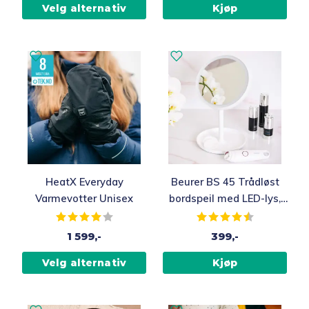
Velg alternativ
Kjøp
HeatX Everyday
Beurer BS 45 Trådløst
Varmevotter Unisex
bordspeil med LED-lys,
17,5 cm
Karakter:
4.0 av 5 mulige
Karakter:
4.2 av 5 muli
1 599,-
399,-
Velg alternativ
Kjøp