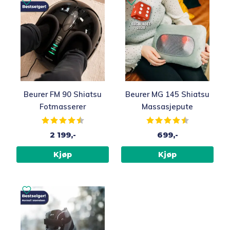
Beurer FM 90 Shiatsu
Beurer MG 145 Shiatsu
Fotmasserer
Massasjepute
Karakter:
4.2 av 5 mulige
Karakter:
4.2 av 5 muli
2 199,-
699,-
Kjøp
Kjøp