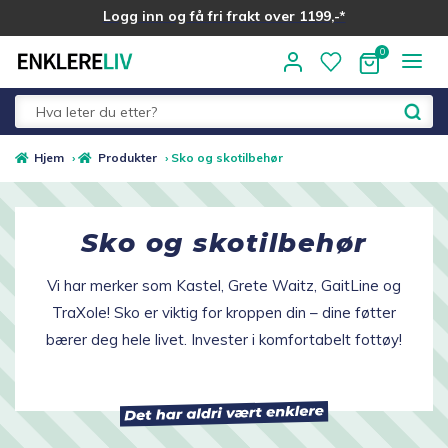
Logg inn og få fri frakt over 1199,-*
Hopp
Hopp
til
til
navigasjon
innhold
Fold
Alle kategorier
Hjem
›
Produkter
›
Sko og skotilbehør
ut
underm
Vis alle produkter
Sko og skotilbehør
Beredskapslager
Vi har merker som Kastel, Grete Waitz, GaitLine og
TraXole! Sko er viktig for kroppen din – dine føtter
Trillebag
bærer deg hele livet. Invester i komfortabelt fottøy!
Fold
Sko og skotilbehør
ut
undermen
Vis alle sko og tilbehør