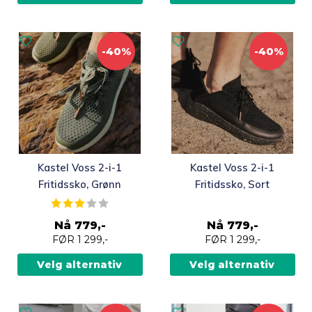
kan
kan
velges
velges
på
på
produktsiden
-40%
produktsiden
-40%
Dette
Dette
Kastel Voss 2-i-1
Kastel Voss 2-i-1
produktet
produktet
Fritidssko, Grønn
Fritidssko, Sort
har
har
Karakter:
3.0 av 5 mulige
flere
flere
Nå
779,-
Nå
779,-
varianter.
varianter.
FØR
1 299,-
FØR
1 299,-
Alternativene
Alternativene
kan
kan
Velg alternativ
Velg alternativ
velges
velges
på
på
produktsiden
produktsiden