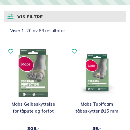
Fritidssko
VIS FILTRE
Sandaler og klogger
Sortert
Viser 1–20 av 83 resultater
etter
Støvler
siste
Såler
Tilbehør til sko
Fold
Helse og Velvære
ut
undermen
Fold
Smarte hverdagsprodukter
Mabs Gelbeskyttelse
Mabs Tubifoam
ut
for tåpute og forfot
tåbeskytter Ø15 mm
undermen
Fold
Hjelpemidler
ut
309,-
59,-
undermen