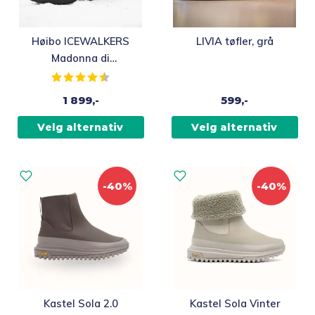
Dette
Dette
Høibo ICEWALKERS
LIVIA tøfler, grå
produktet
produktet
Madonna di
har
har
Campiglio piggsko
Karakter:
4.2 av 5 mulige
flere
flere
med vendbare pigger,
1 899,-
599,-
varianter.
varianter.
grønn
Alternativene
Alternativene
Velg alternativ
Velg alternativ
kan
kan
velges
velges
på
på
produktsiden
-40%
produktsiden
-40%
Dette
Dette
Kastel Sola 2.0
Kastel Sola Vinter