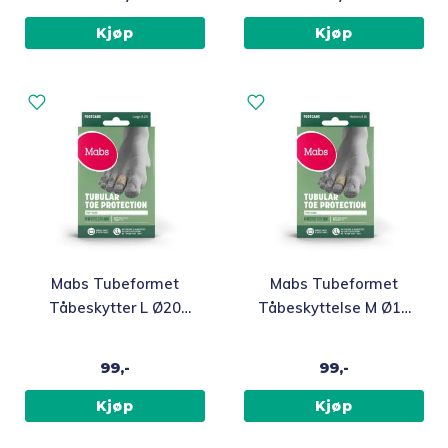
Kjæledyr 🐶
Kjøp
Kjøp
Reservedeler
Medlemstilbud
Nyheter
Sommer ☀️
Mabs Tubeformet
Mabs Tubeformet
Best i test
Tåbeskytter L Ø20
Tåbeskyttelse M Ø15
mm
mm
Merker
99,-
99,-
Kjøp
Kjøp
Topp 10