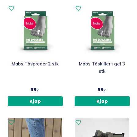
Fold
Inspirasjon
ut
underm
Fold
Gavetips
ut
underm
Mabs Tåspreder 2 stk
Mabs Tåskiller i gel 3
stk
59,-
59,-
Kjøp
Kjøp