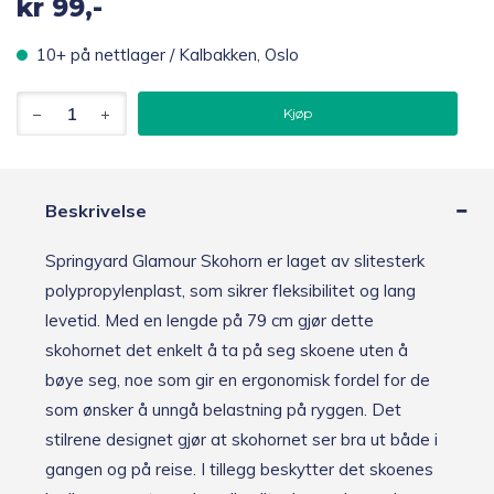
kr
99,-
10+ på nettlager / Kalbakken, Oslo
Springyard
Kjøp
Glamour
Skohorn
plast
marinblå,
79
Beskrivelse
cm
antall
Springyard Glamour Skohorn er laget av slitesterk
polypropylenplast, som sikrer fleksibilitet og lang
levetid. Med en lengde på 79 cm gjør dette
skohornet det enkelt å ta på seg skoene uten å
bøye seg, noe som gir en ergonomisk fordel for de
som ønsker å unngå belastning på ryggen. Det
stilrene designet gjør at skohornet ser bra ut både i
gangen og på reise. I tillegg beskytter det skoenes