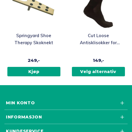
Dette
Springyard Shoe
Cut Loose
produktet
Therapy Skoknekt
Antisklisokker for
har
voksne som ikke
flere
strammer, sort
249,-
149,-
varianter.
Alternativene
Kjøp
Velg alternativ
kan
velges
på
produktsiden
MIN KONTO
INFORMASJON
KUNDESERVICE