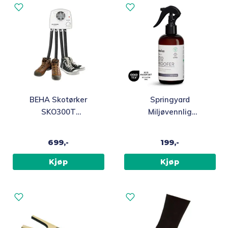
BEHA Skotørker
Springyard
SKO300T
Miljøvennlig
veggmontert med
impregneringsspray,
timer, 300W
300 ml
699,-
199,-
Kjøp
Kjøp