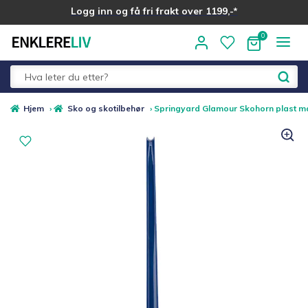
Logg inn og få fri frakt over 1199,-*
Hopp
Hopp
til
til
navigasjon
innhold
Fold
Alle kategorier
Hjem
›
Sko og skotilbehør
›
Springyard Glamour Skohorn plast ma
ut
underm
Medlemstilbud
Nyheter
Sommer ☀️
Best i test
Merker