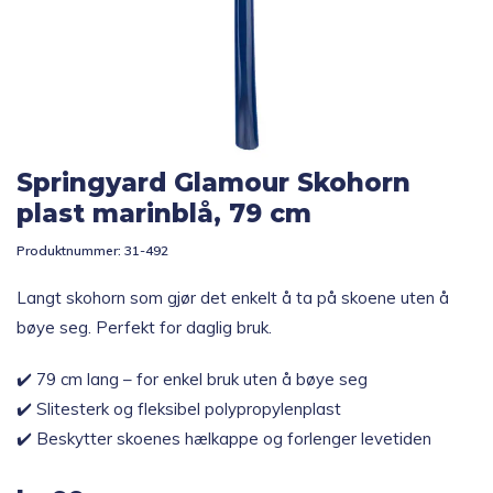
Topp 10
Fold
Inspirasjon
ut
underm
Springyard Glamour Skohorn
Fold
Gavetips
ut
plast marinblå, 79 cm
underm
Produktnummer:
31-492
Langt skohorn som gjør det enkelt å ta på skoene uten å
bøye seg. Perfekt for daglig bruk.
✔️ 79 cm lang – for enkel bruk uten å bøye seg
✔️ Slitesterk og fleksibel polypropylenplast
✔️ Beskytter skoenes hælkappe og forlenger levetiden