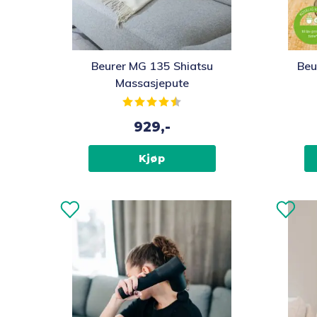
Beurer MG 135 Shiatsu
Beu
Massasjepute
Karakter:
4.4 av 5 mulige
929,-
Kjøp