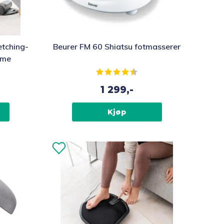
etching-
Beurer FM 60 Shiatsu fotmasserer
rme
av 5 mulige
Karakter:
4.2 av 5 mulige
1 299,-
Kjøp