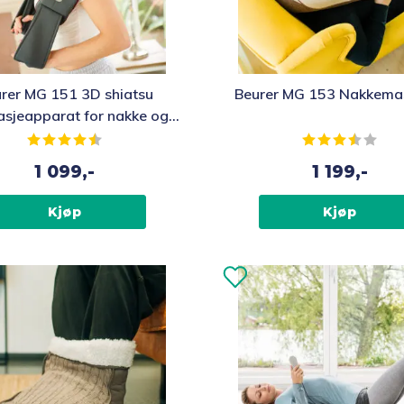
rer MG 151 3D shiatsu
Beurer MG 153 Nakkema
sjeapparat for nakke og
rygg
Karakter:
4.5 av 5 mulige
Karakter:
3.9 
1 099,-
1 199,-
Kjøp
Kjøp