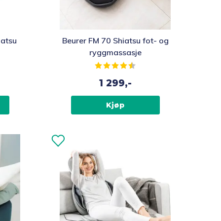
iatsu
Beurer FM 70 Shiatsu fot- og
ryggmassasje
av 5 mulige
Karakter:
4.1 av 5 mulige
1 299,-
Kjøp