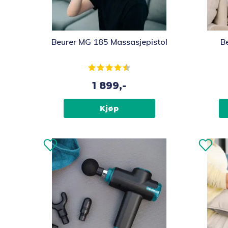
Beurer MG 185 Massasjepistol
B
Karakter:
4.8 av 5 mulige
1 899,-
Kjøp