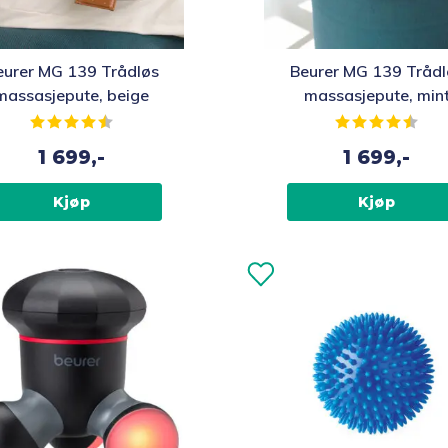
eurer MG 139 Trådløs
Beurer MG 139 Trådl
massasjepute, beige
massasjepute, min
Karakter:
4.3 av 5 mulige
Karakter:
4.3 
1 699,-
1 699,-
Kjøp
Kjøp