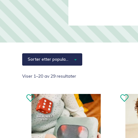
Hjelpemidler
Kjæledyr 🐶
Reservedeler
Sorter etter popularitet
Sortert
Viser 1–20 av 29 resultater
etter
propularitet