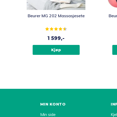
Beurer MG 202 Massasjesete
Beu
Karakter:
4.4 av 5 mulige
1 599,-
Kjøp
MIN KONTO
IN
Min side
Kje