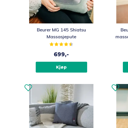
Beurer MG 145 Shiatsu
Beu
Massasjepute
massa
Karakter:
4.2 av 5 mulige
699,-
Kjøp