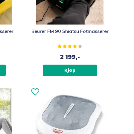
sserer
Beurer FM 90 Shiatsu Fotmasserer
av 5 mulige
Karakter:
4.2 av 5 mulige
2 199,-
Kjøp