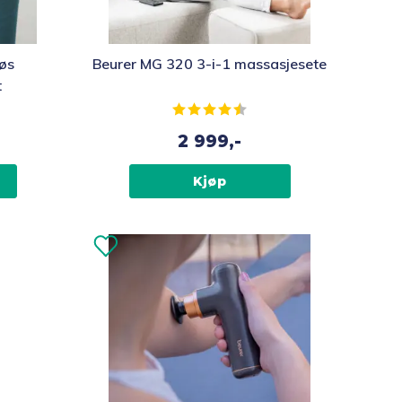
øs
Beurer MG 320 3-i-1 massasjesete
t
av 5 mulige
Karakter:
4.4 av 5 mulige
2 999,-
Kjøp