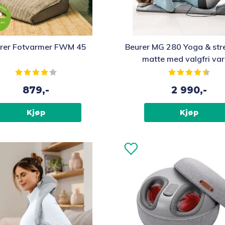
rer Fotvarmer FWM 45
Beurer MG 280 Yoga & str
matte med valgfri va
Karakter:
4.0 av 5 mulige
Karakter:
4.4 
879,-
2 990,-
Kjøp
Kjøp