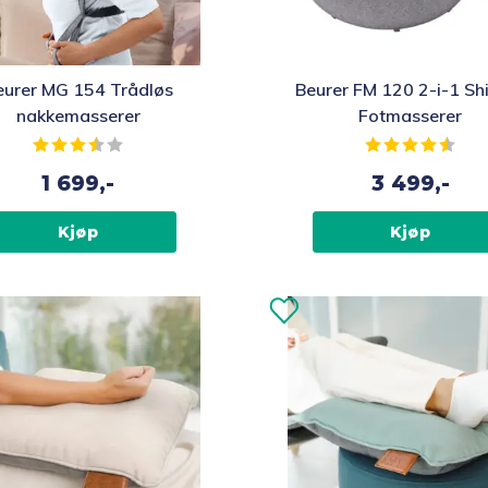
eurer MG 154 Trådløs
Beurer FM 120 2-i-1 Sh
nakkemasserer
Fotmasserer
Karakter:
3.9 av 5 mulige
Karakter:
4.4 
1 699,-
3 499,-
Kjøp
Kjøp