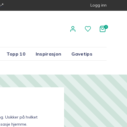
-*
Logg inn
Topp 10
Inspirasjon
Gavetips
. Usikker på hvilket
sasje hjemme.