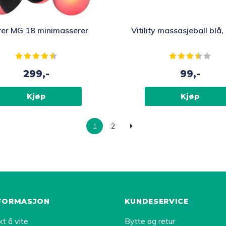
rer MG 18 minimasserer
Vitility massasjeball blå
Karakter:
4.5 av 5 mulige
Karakter:
3.8 
299,-
99,-
Kjøp
Kjøp
1
2
FORMASJON
KUNDESERVICE
kt å vite
Bytte og retur