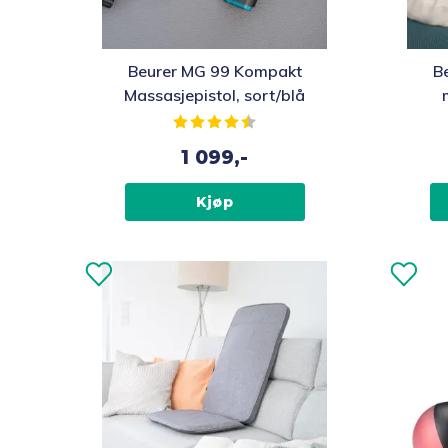
Beurer MG 99 Kompakt
B
Massasjepistol, sort/blå
Karakter:
4.4 av 5 mulige
1 099,-
Kjøp