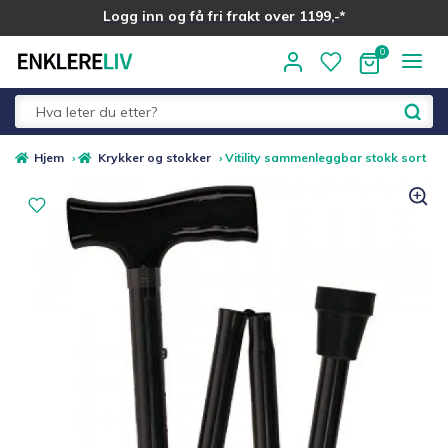
Logg inn og få fri frakt over 1199,-*
Hopp
Hopp
til
til
navigasjon
innhold
Fold
Alle kategorier
Hjem
›
Krykker og stokker
›
Vitility sammenleggbar stokk sort
ut
underm
Medlemstilbud
Nyheter
Sommer ☀️
Best i test
Merker