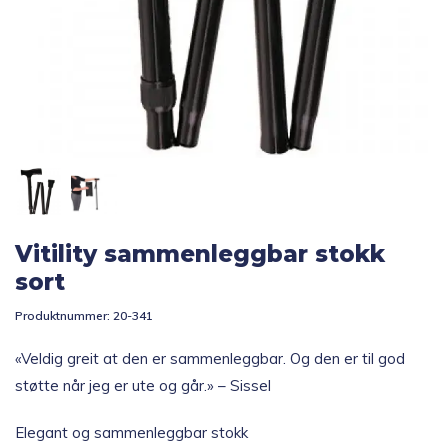
Topp 10
Fold
Inspirasjon
ut
underm
Fold
Gavetips
ut
underm
Vitility sammenleggbar stokk
sort
Produktnummer:
20-341
«Veldig greit at den er sammenleggbar. Og den er til god
støtte når jeg er ute og går.» – Sissel
Elegant og sammenleggbar stokk