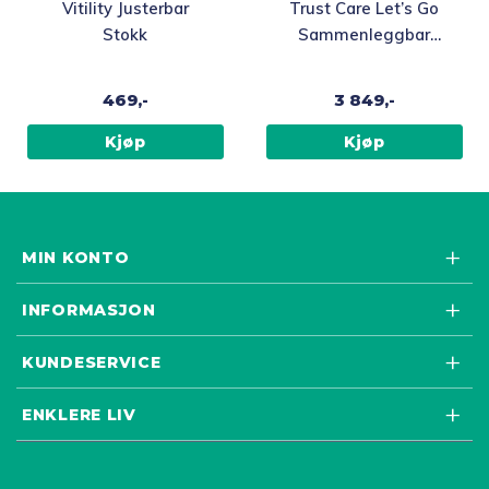
Vitility Justerbar
Trust Care Let’s Go
Stokk
Sammenleggbar
innendørsrullator
469,-
3 849,-
Kjøp
Kjøp
MIN KONTO
INFORMASJON
KUNDESERVICE
ENKLERE LIV