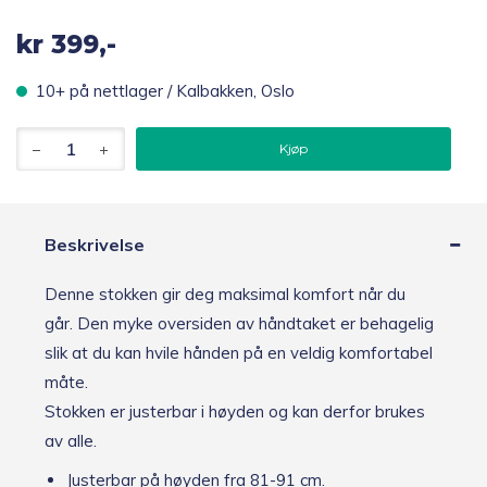
kr
399,-
10+ på nettlager / Kalbakken, Oslo
Vitility
Kjøp
sammenleggbar
stokk
sort
antall
Beskrivelse
Denne stokken gir deg maksimal komfort når du
går. Den myke oversiden av håndtaket er behagelig
slik at du kan hvile hånden på en veldig komfortabel
måte.
Stokken er justerbar i høyden og kan derfor brukes
av alle.
Justerbar på høyden fra 81-91 cm.