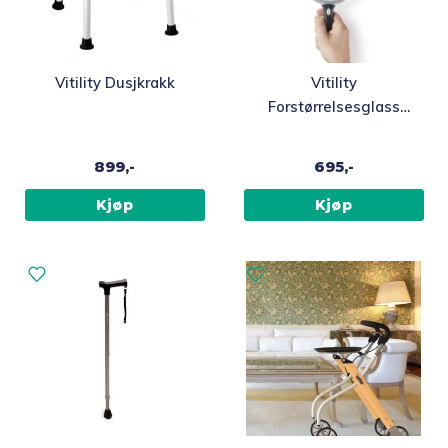
Vitility Dusjkrakk
Vitility
Forstørrelsesglass
med lys – klassisk
899,-
695,-
Kjøp
Kjøp