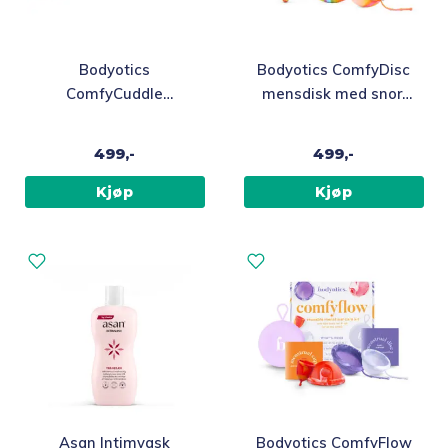
Bodyotics
Bodyotics ComfyDisc
ComfyCuddle
mensdisk med snor,
varmepute
regnbue
499,-
499,-
Kjøp
Kjøp
Asan Intimvask
Bodyotics ComfyFlow