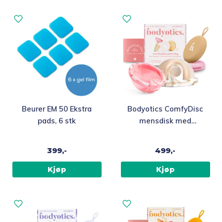
Beurer EM 50 Ekstra
Bodyotics ComfyDisc
pads, 6 stk
mensdisk med
uttrekksring, beige og
rosa
399,-
499,-
Kjøp
Kjøp