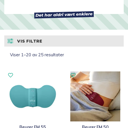
undermen
Vis alle helse- og
velværeprodukter
Fold
Massasjeapparater
ut
undermeny
VIS FILTRE
Fold
Søvn
ut
Sortert
Viser 1–20 av 25 resultater
undermeny
Luft og allergi
etter
propularitet
Syklus, intimhelse og velvære
TENS/EMS
Blodtrykksmåler
Trening og mosjon
Beurer EM 55
Beurer EM 50