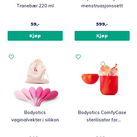
Tranebær 220 ml
menstruasjonssett
59,-
599,-
Kjøp
Kjøp
Bodyotics
Bodyotics ComfyCase
vaginalvekter i silikon
sterilisator for
menskopp og
mensdisk