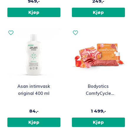
949,-
249,-
Kjøp
Kjøp
Asan intimvask
Bodyotics
original 400 ml
ComfyCycle
menstruasjonssett
84,-
1 499,-
Kjøp
Kjøp