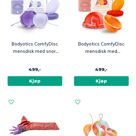
Bodyotics ComfyDisc
Bodyotics ComfyDisc
mensdisk med snor,
mensdisk med
lilla
uttrekksring, oransje
og rød
499,-
499,-
Kjøp
Kjøp