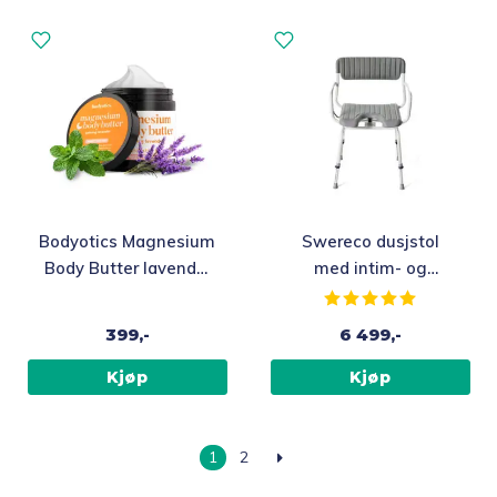
Bodyotics Magnesium
Swereco dusjstol
Body Butter lavendel
med intim- og
og mynte, 237 ml
roterbart sete
Karakter:
5.0 av 5 m
399,-
6 499,-
Kjøp
Kjøp
1
2