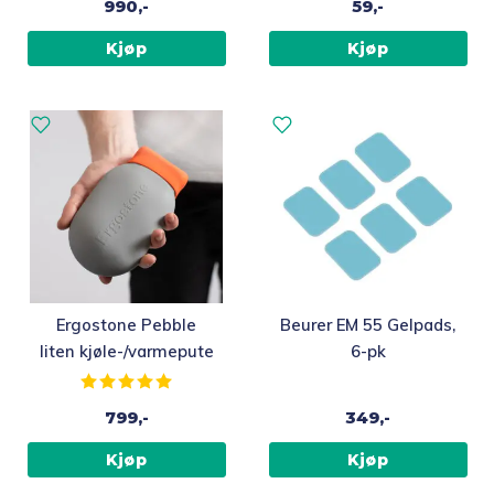
990,-
59,-
Sommer ☀️
Kjøp
Kjøp
Best i test
Merker
Topp 10
Fold
Inspirasjon
ut
Ergostone Pebble
Beurer EM 55 Gelpads,
underm
Fold
Gavetips
liten kjøle-/varmepute
6-pk
ut
Karakter:
5.0 av 5 mulige
underm
799,-
349,-
Kjøp
Kjøp