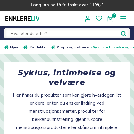
Logg inn og få fri frakt over 1199,-*
Hopp
Hopp
til
til
navigasjon
innhold
Fold
Alle kategorier
Hjem
›
Produkter
›
Kropp og velvære
›
Syklus, intimhelse og v
ut
underm
Vis alle produkter
Syklus, intimhelse og
Beredskapslager
velvære
Trillebag
Her finner du produkter som kan gjøre hverdagen litt
enklere, enten du ønsker lindring ved
Fold
Sko og skotilbehør
menstruasjonssmerter, produkter for
ut
bekkenbunnstrening, gjenbrukbare
undermen
Fold
Helse og Velvære
menstruasjonsprodukter eller skånsom intimpleie.
ut