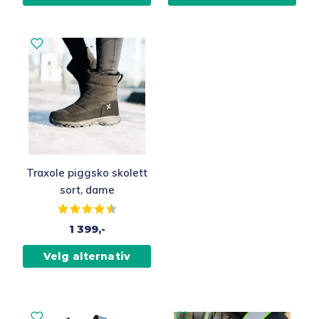
Traxole piggsko skolett
sort, dame
Karakter:
4.5 av 5 mulige
1 399,-
Velg alternativ