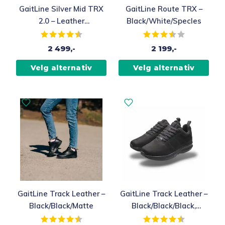
GaitLine Silver Mid TRX
GaitLine Route TRX –
2.0 – Leather
Black/White/Specles
Khaki/Vanilla/Specles
Karakter:
4.5 av 5 mulige
Karakter:
3.8 av 5 muli
Vintersko, Dame
2 499,-
2 199,-
Velg alternativ
Velg alternativ
GaitLine Track Leather –
GaitLine Track Leather –
Black/Black/Matte
Black/Black/Black,
Fritidssko, Dame / Herre
Karakter:
4.5 av 5 mulige
Karakter:
4.5 av 5 muli