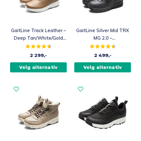
GaitLine Track Leather –
GaitLine Silver Mid TRX
Deep Tan/White/Gold
MG 2.0 –
Fritidssko, Dame
Black/Black/Black
Karakter:
4.9 av 5 mulige
Karakter:
4.4 av 5 muli
Vintersko, Dame / Herre
2 299,-
2 499,-
Velg alternativ
Velg alternativ