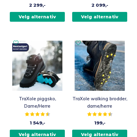
2 299,-
2 099,-
Velg alternativ
Velg alternativ
TraXole piggsko,
TraXole walking brodder,
Dame/Herre
dame/herre
Karakter:
4.6 av 5 mulige
Karakter:
4.2 av 5 muli
1 549,-
199,-
Velg alternativ
Velg alternativ