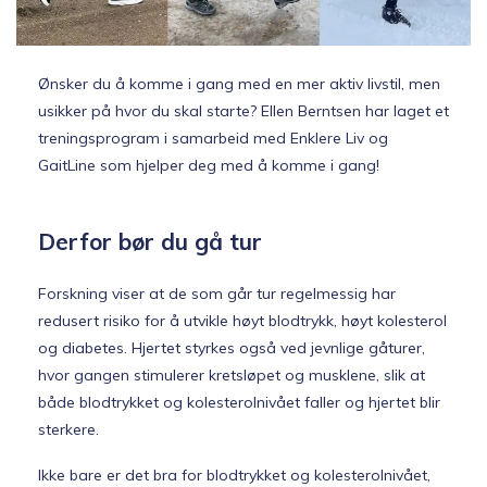
Topp 10
Ønsker du å komme i gang med en mer aktiv livstil, men
usikker på hvor du skal starte? Ellen Berntsen har laget et
Fold
Inspirasjon
treningsprogram i samarbeid med Enklere Liv og
ut
GaitLine som hjelper deg med å komme i gang!
underm
Fold
Gavetips
ut
underm
Derfor bør du gå tur
Forskning viser at de som går tur regelmessig har
redusert risiko for å utvikle høyt blodtrykk, høyt kolesterol
og diabetes. Hjertet styrkes også ved jevnlige gåturer,
hvor gangen stimulerer kretsløpet og musklene, slik at
både blodtrykket og kolesterolnivået faller og hjertet blir
sterkere.
Ikke bare er det bra for blodtrykket og kolesterolnivået,