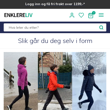
Logg inn og få fri frakt over 1199,-*
Hopp
Hopp
til
til
navigasjon
innhold
Fold
Slik går du deg selv i form
Alle kategorier
ut
underm
Medlemstilbud
Nyheter
Sommer ☀️
Best i test
Merker