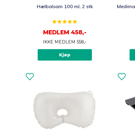
Dette
Hælbalsam 100 ml, 2 stk
Medima 
produkte
har
Karakter:
5.0 av 5 mulige
flere
MEDLEM
458,-
varianter.
Alternati
IKKE MEDLEM
558,-
kan
velges
Kjøp
på
produkts