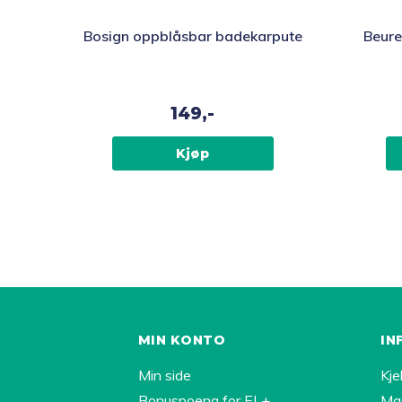
Bosign oppblåsbar badekarpute
Beure
149,-
Kjøp
MIN KONTO
IN
Min side
Kje
Bonuspoeng for EL+
Ma