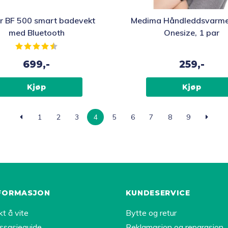
r BF 500 smart badevekt
Medima Håndleddsvarmer
med Bluetooth
Onesize, 1 par
Karakter:
4.3 av 5 mulige
699,-
259,-
Kjøp
Kjøp
1
2
3
4
5
6
7
8
9
FORMASJON
KUNDESERVICE
kt å vite
Bytte og retur
ssasjeguide
Reklamasjon og reparasjon