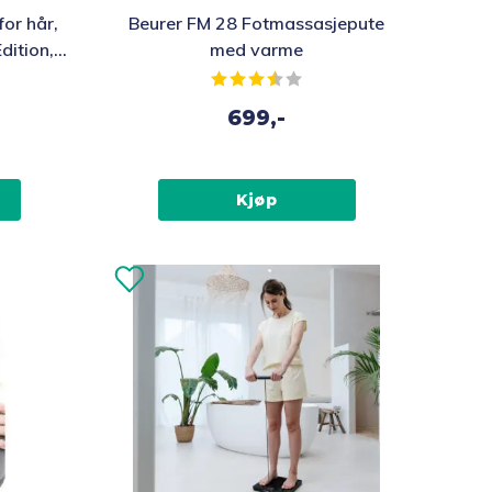
for hår,
Beurer FM 28 Fotmassasjepute
dition,
med varme
av 5 mulige
Karakter:
3.3 av 5 mulige
699,-
Kjøp