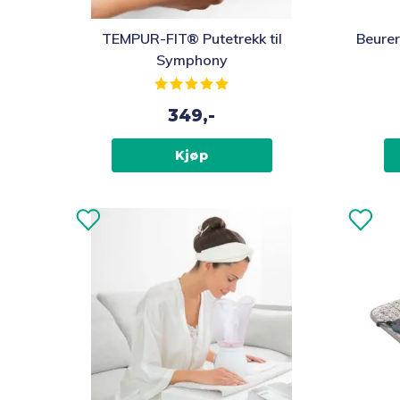
TEMPUR-FIT® Putetrekk til
Beurer
Symphony
Karakter:
5.0 av 5 mulige
349,-
Kjøp