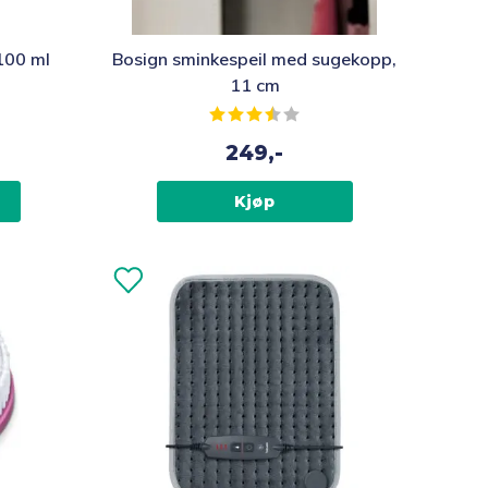
100 ml
Bosign sminkespeil med sugekopp,
11 cm
Karakter:
3.5 av 5 mulige
249,-
Kjøp