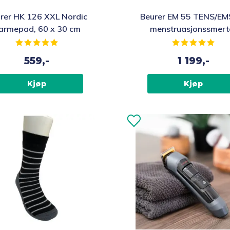
rer HK 126 XXL Nordic
Beurer EM 55 TENS/EMS
armepad, 60 x 30 cm
menstruasjonssmert
Karakter:
5.0 av 5 mulige
Karakter:
5.0 
559,-
1 199,-
Kjøp
Kjøp