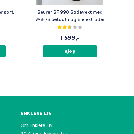
 sort,
Beurer BF 990 Badevekt med
WiFi/Bluetooth og 8 elektroder
Karakter:
2.3 av 5 mulige
1 599,-
Kjøp
ENKLERE LIV
Om Enklere Liv
20 år med Enklere Liv