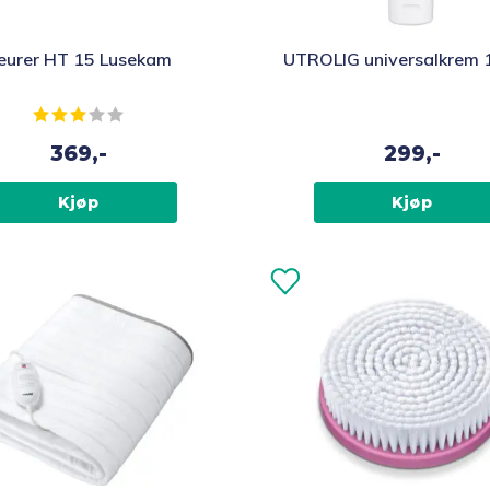
eurer HT 15 Lusekam
UTROLIG universalkrem 
Karakter:
3.0 av 5 mulige
369,-
299,-
Kjøp
Kjøp