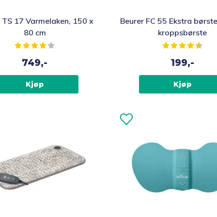
 TS 17 Varmelaken, 150 x
Beurer FC 55 Ekstra børste
80 cm
kroppsbørste
Karakter:
4.0 av 5 mulige
Karakter:
4.5 
749,-
199,-
Kjøp
Kjøp