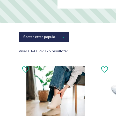
Hjelpemidler
Kjæledyr 🐶
Reservedeler
Sorter etter popularitet
Sortert
Viser 61–80 av 175 resultater
etter
propularitet