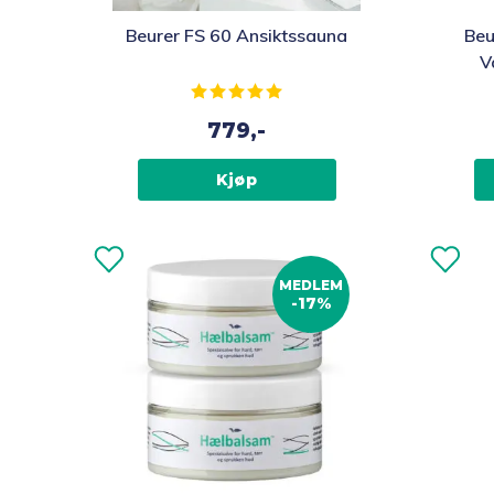
Beurer FS 60 Ansiktssauna
Beu
V
Karakter:
5.0 av 5 mulige
779,-
Kjøp
MEDLEM
-17%