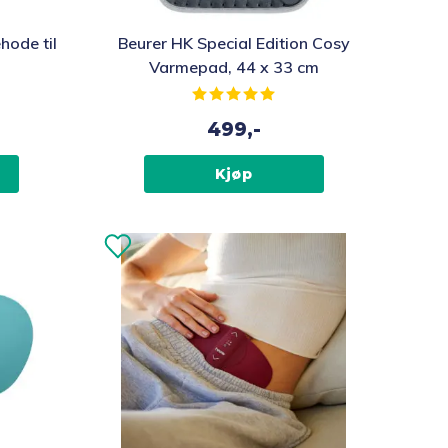
hode til
Beurer HK Special Edition Cosy
Varmepad, 44 x 33 cm
av 5 mulige
Karakter:
5.0 av 5 mulige
499,-
Kjøp