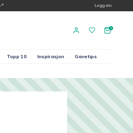
-*
Logg inn
Topp 10
Inspirasjon
Gavetips