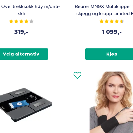
Overtrekksokk høy m/anti-
Beurer MN9X Multiklipper 
t
skli
skjegg og kropp Limited E
Grå
Karakter:
4.0 av 5 mulige
Karakter:
4.7 
319,-
1 099,-
vene
Velg alternativ
Kjøp
iden