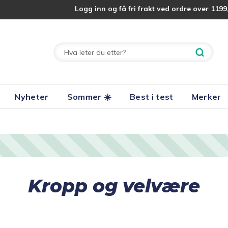
Logg inn og få fri frakt ved ordre over 1199,
Nyheter
Sommer ☀️
Best i test
Merker
Kropp og velvære