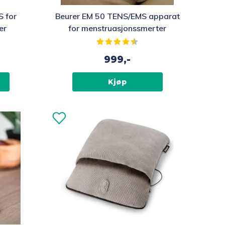
 for
Beurer EM 50 TENS/EMS apparat
er
for menstruasjonssmerter
av 5 mulige
Karakter:
4.7 av 5 mulige
999,-
Kjøp