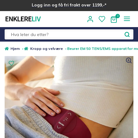
Logg inn og få fri frakt over 1199,-*
Hopp
Hopp
til
til
navigasjon
innhold
Fold
Alle kategorier
Hjem
›
Kropp og velvære
›
Beurer EM 50 TENS/EMS apparat for m
ut
underm
Medlemstilbud
Nyheter
Sommer ☀️
Best i test
Merker