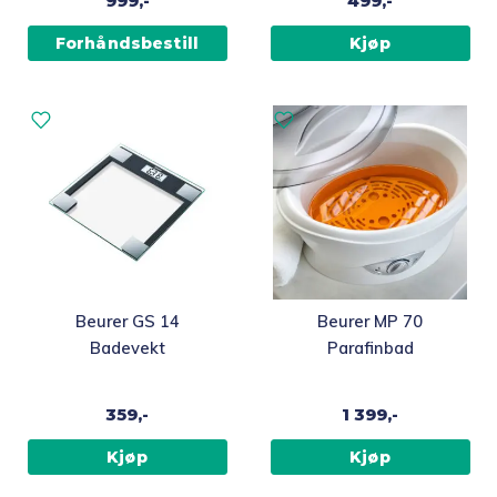
999,-
499,-
Forhåndsbestill
Kjøp
Beurer GS 14
Beurer MP 70
Badevekt
Parafinbad
359,-
1 399,-
Kjøp
Kjøp