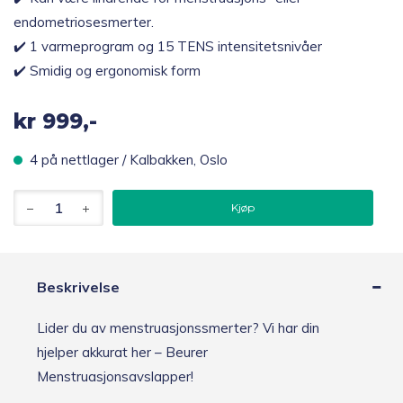
endometriosesmerter.
✔️ 1 varmeprogram og 15 TENS intensitetsnivåer
✔️ Smidig og ergonomisk form
kr
999,-
4 på nettlager / Kalbakken, Oslo
Beurer
Kjøp
EM
50
TENS/EMS
apparat
for
Beskrivelse
menstruasjonssmerter
antall
Lider du av menstruasjonssmerter? Vi har din
hjelper akkurat her – Beurer
Menstruasjonsavslapper!