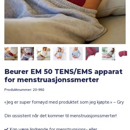
Topp 10
Fold
Inspirasjon
ut
underm
Fold
Gavetips
ut
underm
Beurer EM 50 TENS/EMS apparat
for menstruasjonssmerter
Produktnummer:
20-992
«Jeg er super fornøyd med produktet som jeg kjøpte.» – Gry
Din assistent når det kommer til menstruasjonssmerter!
✔️ Kan være lindrende for menstruasjons- eller