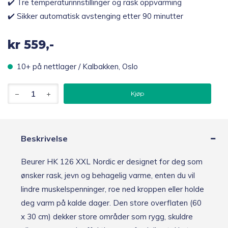
✔️ Tre temperaturinnstillinger og rask oppvarming
✔️ Sikker automatisk avstenging etter 90 minutter
kr
559,-
10+ på nettlager / Kalbakken, Oslo
Beurer
Kjøp
HK
126
XXL
Nordic
Varmepad,
Beskrivelse
60
x
Beurer HK 126 XXL Nordic er designet for deg som
30
cm
ønsker rask, jevn og behagelig varme, enten du vil
antall
lindre muskelspenninger, roe ned kroppen eller holde
deg varm på kalde dager. Den store overflaten (60
x 30 cm) dekker store områder som rygg, skuldre