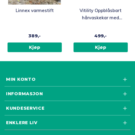
Linnex varmestift
Vitility Oppblåsbart
hårvaskekar med
tappeslange
389,-
499,-
Kjøp
Kjøp
MIN KONTO
INFORMASJON
KUNDESERVICE
ENKLERE LIV