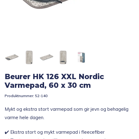
Topp 10
Fold
Inspirasjon
ut
underm
Fold
Gavetips
ut
underm
Beurer HK 126 XXL Nordic
Varmepad, 60 x 30 cm
Produktnummer:
52-140
Mykt og ekstra stort varmepad som gir jevn og behagelig
varme hele dagen.
✔️ Ekstra stort og mykt varmepad i fleecefiber