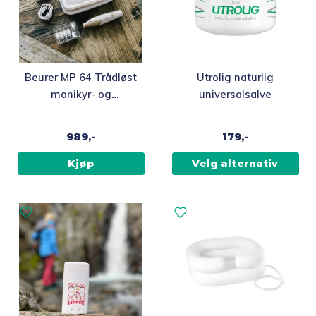
Dette
Beurer MP 64 Trådløst
Utrolig naturlig
produktet
manikyr- og
universalsalve
har
pedikyrsett
flere
989,-
179,-
varianter.
Alternativene
Kjøp
Velg alternativ
kan
velges
på
produktsiden