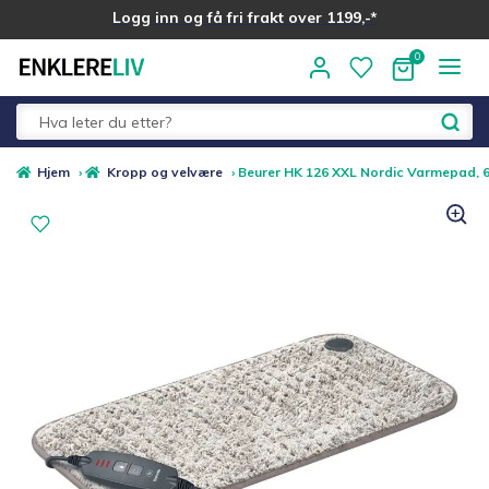
Logg inn og få fri frakt over 1199,-*
Hopp
Hopp
til
til
navigasjon
innhold
Fold
Alle kategorier
Hjem
›
Kropp og velvære
›
Beurer HK 126 XXL Nordic Varmepad, 6
ut
underm
Medlemstilbud
Nyheter
Sommer ☀️
Best i test
Merker