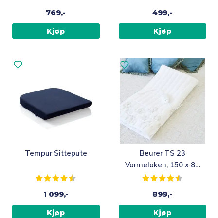
769,-
499,-
Kjøp
Kjøp
Tempur Sittepute
Beurer TS 23
Varmelaken, 150 x 80
cm
Karakter:
4.6 av 5 mulige
Karakter:
4.7 av 5 m
1 099,-
899,-
Kjøp
Kjøp