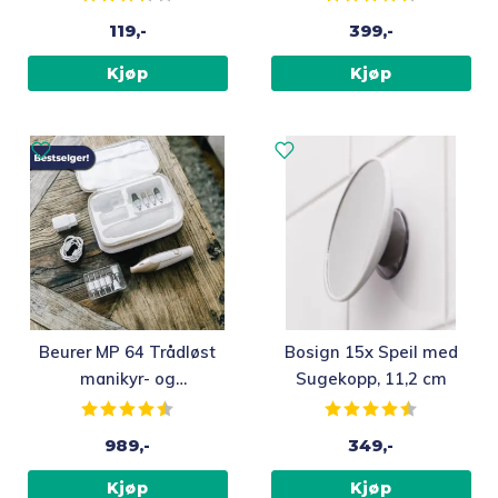
119,-
399,-
Kjøp
Kjøp
Beurer MP 64 Trådløst
Bosign 15x Speil med
manikyr- og
Sugekopp, 11,2 cm
pedikyrsett
Karakter:
4.3 av 5 mulige
Karakter:
4.2 av 5 m
989,-
349,-
Kjøp
Kjøp