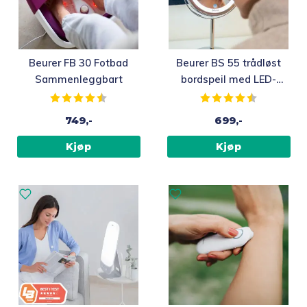
Beurer FB 30 Fotbad
Beurer BS 55 trådløst
Sammenleggbart
bordspeil med LED-
lys, 13 cm
Karakter:
4.3 av 5 mulige
Karakter:
4.4 av 5 m
749,-
699,-
Kjøp
Kjøp