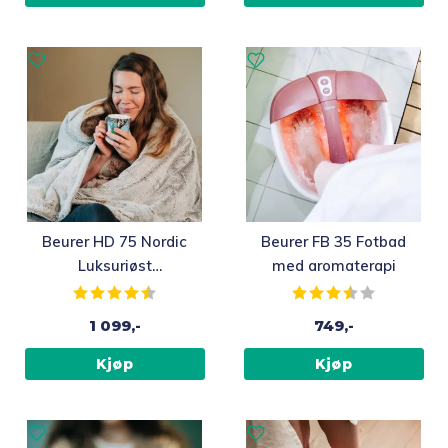
Beurer HD 75 Nordic
Beurer FB 35 Fotbad
Luksuriøst
med aromaterapi
Varmeteppe, 180 x
Karakter:
4.4 av 5 mulige
Karakter:
3.9 av 5 m
130 cm
1 099,-
749,-
Kjøp
Kjøp