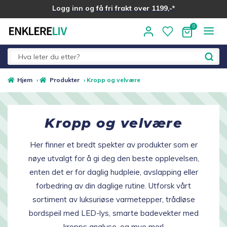
Logg inn og få fri frakt over 1199,-*
Hopp
Hopp
til
til
navigasjon
innhold
Fold
Alle kategorier
Hjem
›
Produkter
›
Kropp og velvære
ut
underm
Medlemstilbud
Kropp og velvære
Nyheter
Her finner et bredt spekter av produkter som er
nøye utvalgt for å gi deg den beste opplevelsen,
Sommer ☀️
enten det er for daglig hudpleie, avslapping eller
forbedring av din daglige rutine. Utforsk vårt
Best i test
sortiment av luksuriøse varmetepper, trådløse
bordspeil med LED-lys, smarte badevekter med
Merker
kropps analyse, og mye mer!