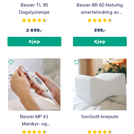
Beurer TL 95
Beurer BR 60 Naturlig
Dagslyslampe
smertelindring av
insektstikk
Karakter:
4.8 av 5 mulige
Karakter:
4.6 av 5 m
2 699,-
399,-
Kjøp
Kjøp
Beurer MP 41
SovGodt knepute
Manikyr- og
pedikyrsett
Karakter:
4.1 av 5 mulige
Karakter:
4.2 av 5 m