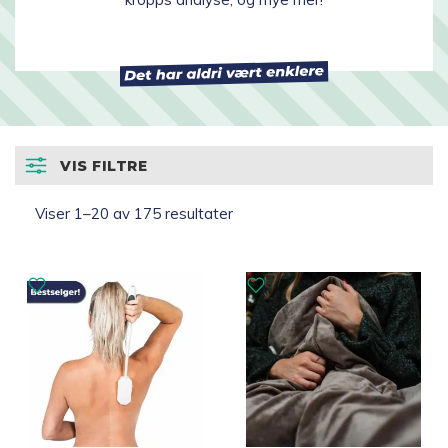
Topp 10
Fold
Inspirasjon
ut
underm
Fold
VIS FILTRE
Gavetips
ut
underm
Sortert
Viser 1–20 av 175 resultater
etter
propularitet