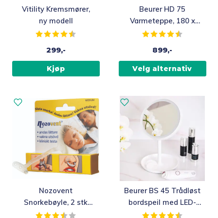
Dette
Vitility Kremsmører,
Beurer HD 75
produktet
ny modell
Varmeteppe, 180 x
har
130 cm
Karakter:
4.3 av 5 mulige
Karakter:
4.6 av 5 m
flere
299,-
899,-
varianter.
Alternativene
Kjøp
Velg alternativ
kan
velges
på
produktsiden
Nozovent
Beurer BS 45 Trådløst
Snorkebøyle, 2 stk
bordspeil med LED-
medium
lys, 17,5 cm
Karakter:
3.7 av 5 mulige
Karakter:
4.2 av 5 m