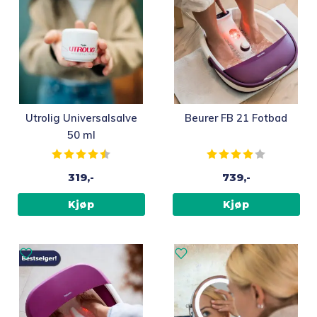
Utrolig Universalsalve
Beurer FB 21 Fotbad
50 ml
Karakter:
4.4 av 5 mulige
Karakter:
4.0 av 5 m
319,-
739,-
Kjøp
Kjøp