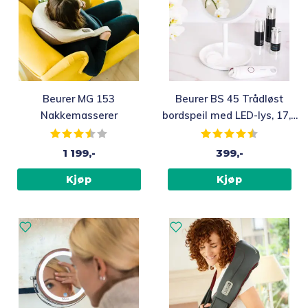
Beurer MG 153
Beurer BS 45 Trådløst
Nakkemasserer
bordspeil med LED-lys, 17,5
cm
Karakter:
3.9 av 5 mulige
Karakter:
4.2 av 5 mu
1 199,-
399,-
Kjøp
Kjøp