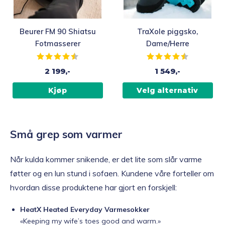
Beurer FM 90 Shiatsu
TraXole piggsko,
Fotmasserer
Dame/Herre
Karakter:
4.2 av 5 mulige
Karakter:
4.6 av 5 mu
2 199,-
1 549,-
Kjøp
Velg alternativ
Små grep som varmer
Når kulda kommer snikende, er det lite som slår varme
føtter og en lun stund i sofaen. Kundene våre forteller om
hvordan disse produktene har gjort en forskjell:
HeatX Heated Everyday Varmesokker
«Keeping my wife’s toes good and warm.»