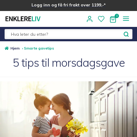
Logg inn og få fri frakt over 1199,-*
Hopp
Hopp
til
til
navigasjon
innhold
Fold
Alle kategorier
Hjem
›
Smarte gavetips
ut
5 tips til morsdagsgave
underm
Medlemstilbud
Nyheter
Sommer ☀️
Best i test
Merker