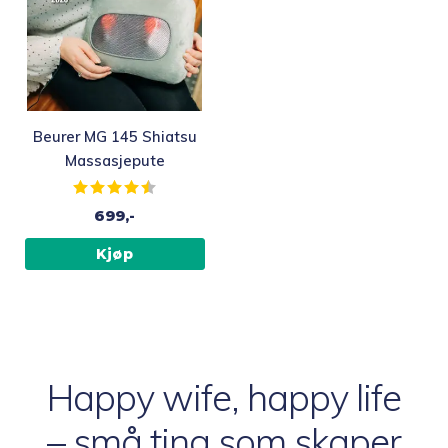
Beurer MG 145 Shiatsu
Massasjepute
Karakter:
4.2 av 5 mulige
699,-
Kjøp
Happy wife, happy life
– små ting som skaper