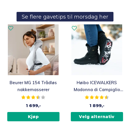
Se flere gavetips til morsdag her
Beurer MG 154 Trådløs
Høibo ICEWALKERS
nakkemasserer
Madonna di Campiglio
piggsko, vendbare pigger
Karakter:
3.9 av 5 mulige
Karakter:
4.2 av 5 mu
1 699,-
1 899,-
Kjøp
Velg alternativ