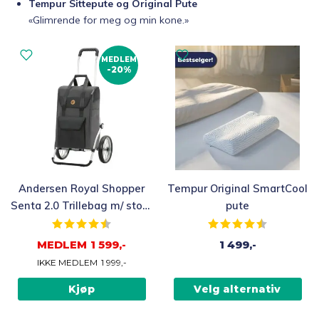
Tempur Sittepute og Original Pute
«Glimrende for meg og min kone.»
MEDLEM
-20%
Andersen Royal Shopper
Tempur Original SmartCool
Senta 2.0 Trillebag m/ store
pute
hjul 49L, svart
Karakter:
4.7 av 5 mulige
Karakter:
4.6 av 5 mu
MEDLEM
1 599,-
1 499,-
IKKE MEDLEM
1 999,-
Kjøp
Velg alternativ