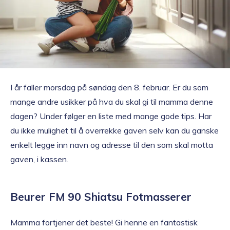
Topp 10
Fold
Inspirasjon
ut
underm
Fold
I år faller morsdag på søndag den 8. februar. Er du som
Gavetips
ut
mange andre usikker på hva du skal gi til mamma denne
underm
dagen? Under følger en liste med mange gode tips. Har
du ikke mulighet til å overrekke gaven selv kan du ganske
enkelt legge inn navn og adresse til den som skal motta
gaven, i kassen.
Beurer FM 90 Shiatsu Fotmasserer
Mamma fortjener det beste! Gi henne en fantastisk