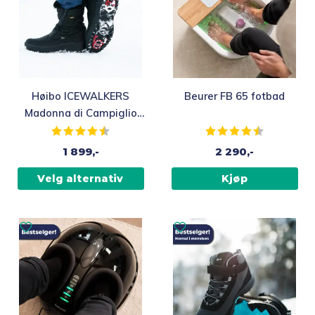
Høibo ICEWALKERS
Beurer FB 65 fotbad
Madonna di Campiglio
piggsko, vendbare pigger
Karakter:
4.2 av 5 mulige
Karakter:
4.4 av 5 mu
1 899,-
2 290,-
Velg alternativ
Kjøp