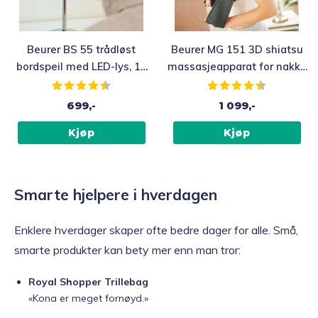
Beurer BS 55 trådløst
Beurer MG 151 3D shiatsu
bordspeil med LED-lys, 13
massasjeapparat for nakke
cm
og rygg
Karakter:
4.4 av 5 mulige
Karakter:
4.5 av 5 mu
699,-
1 099,-
Kjøp
Kjøp
Smarte hjelpere i hverdagen
Enklere hverdager skaper ofte bedre dager for alle. Små,
smarte produkter kan bety mer enn man tror:
Royal Shopper Trillebag
«Kona er meget fornøyd.»