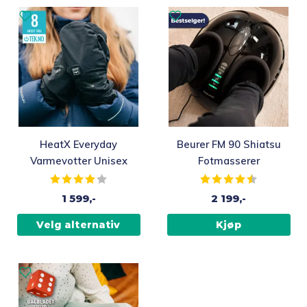
HeatX Everyday
Beurer FM 90 Shiatsu
Varmevotter Unisex
Fotmasserer
Karakter:
4.0 av 5 mulige
Karakter:
4.2 av 5 mu
1 599,-
2 199,-
Velg alternativ
Kjøp