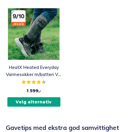
HeatX Heated Everyday
Varmesokker m/batteri V2,
grå
Karakter:
4.1 av 5 mulige
1 599,-
Velg alternativ
Gavetips med ekstra god samvittighet