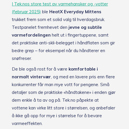
I Tek.nos store test av varmehansker og -votter
(februar 2025)
ble
HeatX Everyday Mittens
trukket frem som et solid valg til hverdagsbruk.
Testpanelet fremhevet den
jevne og subtile
varmefordelingen
helt ut i fingertuppene, samt
det praktiske anti-skli-belegget i håndflaten som gir
bedre grep – for eksempel når du håndterer en
snøfreser.
De ble også rost for å være
komfortable i
normalt vintervær
, og med en lavere pris enn flere
konkurrenter får man mye vott for pengene. Små
detaljer som de praktiske «håndtakene» i enden gjør
dem enkle å ta av og på. Tek.no påpekte at
vottene kan virke litt store i størrelsen, og anbefaler
å ikke gå opp for mye i størrelse for å bevare
varmeeffekten.