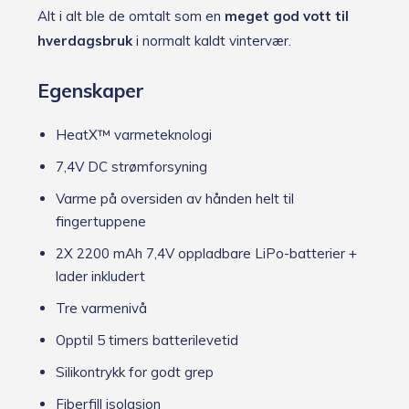
Alt i alt ble de omtalt som en
meget god vott til
hverdagsbruk
i normalt kaldt vintervær.
Egenskaper
HeatX™ varmeteknologi
7,4V DC strømforsyning
Varme på oversiden av hånden helt til
fingertuppene
2X 2200 mAh 7,4V oppladbare LiPo-batterier +
lader inkludert
Tre varmenivå
Opptil 5 timers batterilevetid
Silikontrykk for godt grep
Fiberfill isolasjon