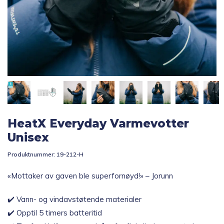
Topp 10
Fold
Inspirasjon
ut
underm
Fold
Gavetips
ut
underm
HeatX Everyday Varmevotter
Unisex
Produktnummer:
19-212-H
«Mottaker av gaven ble superfornøyd!» – Jorunn
✔️ Vann- og vindavstøtende materialer
✔️ Opptil 5 timers batteritid