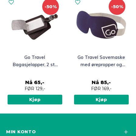
-50%
-50%
Go Travel
Go Travel Sovemaske
Bagasjelapper, 2 stk
med ørepropper og
sort
etui
Nå
65,-
Nå
85,-
FØR
129,-
FØR
169,-
Kjøp
Kjøp
MIN KONTO