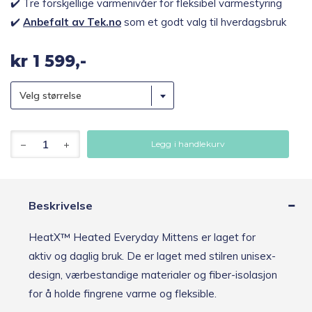
✔️ Tre forskjellige varmenivåer for fleksibel varmestyring
✔️
Anbefalt av Tek.no
som et godt valg til hverdagsbruk
kr
1 599,-
Velg størrelse
HeatX
Legg i handlekurv
Everyday
Varmevotter
Unisex
antall
Beskrivelse
HeatX™ Heated Everyday Mittens​ er laget for
aktiv og daglig bruk. De er laget med stilren unisex-
design, værbestandige materialer og fiber-isolasjon
for å holde fingrene varme og fleksible.