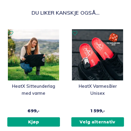
DU LIKER KANSKJE OGSÅ…
Dette
HeatX Sitteunderlag
HeatX Varmesåler
produktet
med varme
Unisex
har
flere
699,-
1 599,-
varianter.
Alternativene
Kjøp
Velg alternativ
kan