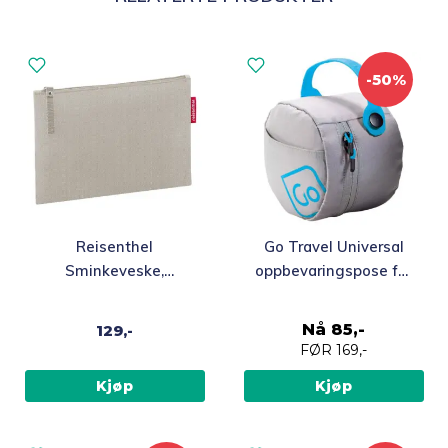
-50%
Reisenthel
Go Travel Universal
Sminkeveske,
oppbevaringspose for
Herringbone Sand
reiseputer
Nå
85,-
129,-
FØR
169,-
Kjøp
Kjøp