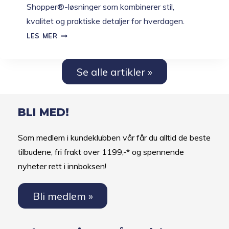
Shopper®-løsninger som kombinerer stil,
kvalitet og praktiske detaljer for hverdagen.
ANDERSEN
LES MER
LISSA
–
DEN
Se alle artikler »
MEST
KOMPLETTE
KOLLEKSJONEN
BLI MED!
FRA
ANDERSEN
Som medlem i kundeklubben vår får du alltid de beste
tilbudene, fri frakt over 1199,-* og spennende
nyheter rett i innboksen!
Bli medlem »