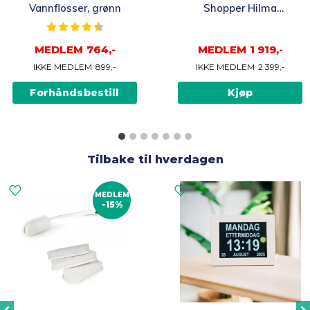
Vannflosser, grønn
Shopper Hilma
Trillebag 45L,
ge
Karakter:
4.5 av 5 mulige
olivengrønn
MEDLEM
764,-
MEDLEM
1 919,-
IKKE MEDLEM
899,-
IKKE MEDLEM
2 399,-
Forhåndsbestill
Kjøp
Tilbake til hverdagen
MEDLEM
-15%