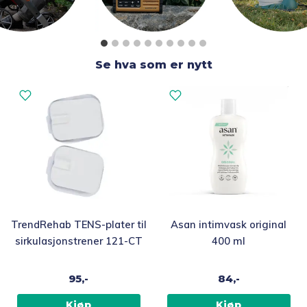
Se hva som er nytt
TrendRehab TENS-plater til
Asan intimvask original
sirkulasjonstrener 121-CT
400 ml
95,-
84,-
Kjøp
Kjøp