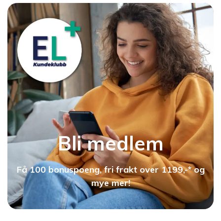
Bli medlem
Få 100 bonuspoeng, fri frakt over 1199,-* og
mye mer!