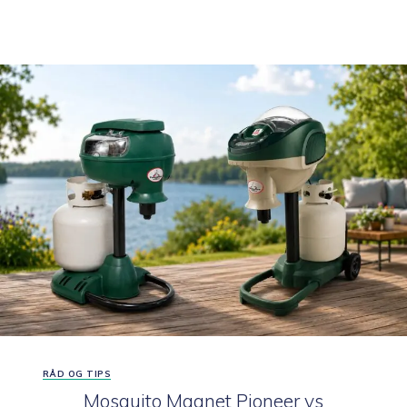
HUSET
–
SLIK
OPPDAGER
DU
PROBLEMET
TIDLIG
RÅD OG TIPS
Mosquito Magnet Pioneer vs