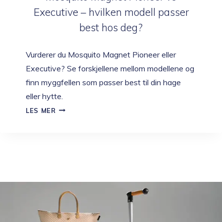
Executive – hvilken modell passer
best hos deg?
Vurderer du Mosquito Magnet Pioneer eller
Executive? Se forskjellene mellom modellene og
finn myggfellen som passer best til din hage
eller hytte.
MOSQUITO
LES MER
MAGNET
PIONEER
VS
EXECUTIVE
–
HVILKEN
MODELL
PASSER
BEST
HOS