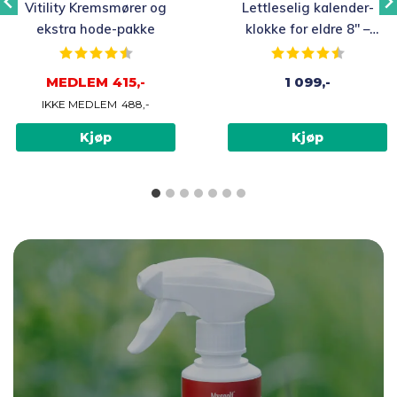
Vitility Kremsmører og
Lettleselig kalender-
ekstra hode-pakke
klokke for eldre 8″ –
flere språk, hvit
ge
Karakter:
4.8 av 5 mulige
Karakter:
4.7 av 5
MEDLEM
415,-
1 099,-
IKKE MEDLEM
488,-
Kjøp
Kjøp