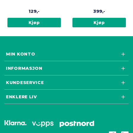
Herringbone Sand
insektstikk
129,-
399,-
Kjøp
Kjøp
MIN KONTO
INFORMASJON
KUNDESERVICE
ENKLERE LIV