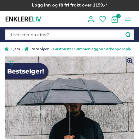
Logg inn og få fri frakt over 1199,-*
Hopp
Hopp
til
til
navigasjon
innhold
Fold
Alle kategorier
Hjem
›
Paraplyer
›
Gustbuster Sammenleggbar orkanparaply
ut
underm
Medlemstilbud
Nyheter
Sommer ☀️
Best i test
Merker