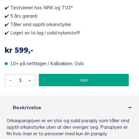
✔️ Testvinner hos NRK og TV2*
✔️ 5 års garanti
✔️ Tåler vind opptil orkanstyrke
✔️ Laget av to lag i solid nylonstoff
kr
599,-
10+ på nettlager / Kalbakken, Oslo
Gustbuster
Kjøp
Sammenleggbar
orkanparaply
antall
Beskrivelse
Orkanparaplyen er en stor og solid paraply som tåler vind
opptil orkanstyrke uten at den vrenger seg. Paraplyen er
fin hvis man er to personer med kun én paraply.