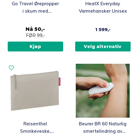
Dette
Go Travel Ørepropper
HeatX Everyday
produktet
i skum med
Varmehansker Unisex
har
oppbevaringsboks
flere
Nå
50,-
1 599,-
varianter.
FØR
99,-
Alternativene
kan
Kjøp
Velg alternativ
velges
på
produktsiden
Reisenthel
Beurer BR 60 Naturlig
Sminkeveske,
smertelindring av