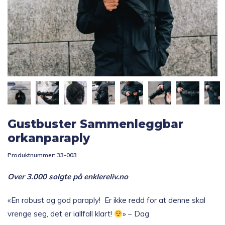
Topp 10
Fold
Inspirasjon
ut
underm
Fold
Gavetips
ut
underm
Gustbuster Sammenleggbar
orkanparaply
Produktnummer:
33-003
Over 3.000 solgte på enklereliv.no
«En robust og god paraply! Er ikke redd for at denne skal
vrenge seg, det er iallfall klart!
» – Dag