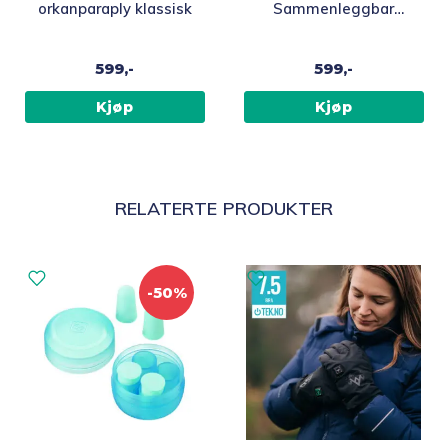
orkanparaply klassisk
Sammenleggbar
orkanparaply, grønn
599,-
599,-
Kjøp
Kjøp
RELATERTE PRODUKTER
-50%