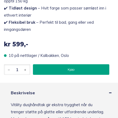
opptil 150 kg
✔️
Tidløst design
– Hvit farge som passer sømløst inn i
ethvert interiør
✔️
Fleksibel bruk
– Perfekt til bad, gang eller ved
inngangsdøren
kr
599,-
10 på nettlager / Kalbakken, Oslo
Vitility
Kjøp
dusjhåndtak
hvit,
35
cm
antall
Beskrivelse
Vitility dusjhåndtak gir ekstra trygghet når du
trenger støtte på glatte eller utfordrende underlag.