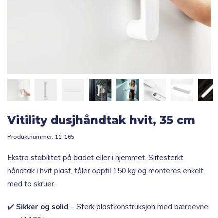
Topp 10
Fold
Inspirasjon
ut
underm
Fold
Gavetips
ut
underm
Vitility dusjhåndtak hvit, 35 cm
Produktnummer:
11-165
Ekstra stabilitet på badet eller i hjemmet. Slitesterkt
håndtak i hvit plast, tåler opptil 150 kg og monteres enkelt
med to skruer.
✔️
Sikker og solid
– Sterk plastkonstruksjon med bæreevne