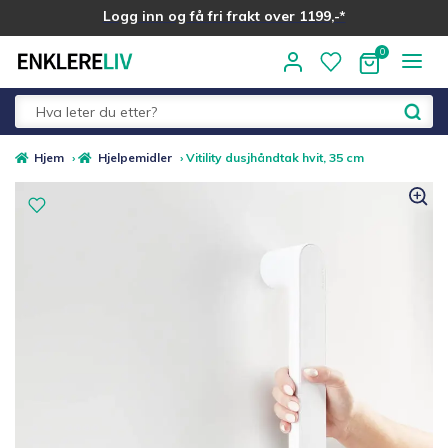
Logg inn og få fri frakt over 1199,-*
Hopp
Hopp
til
til
navigasjon
innhold
Fold
Alle kategorier
Hjem
›
Hjelpemidler
›
Vitility dusjhåndtak hvit, 35 cm
ut
underm
Medlemstilbud
Nyheter
Sommer ☀️
Best i test
Merker