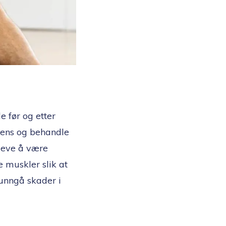
e før og etter
kvens og behandle
leve å være
 muskler slik at
 unngå skader i