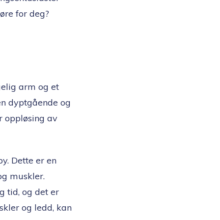
øre for deg?
gelig arm og et
 en dyptgående og
er oppløsing av
y. Dette er en
og muskler.
tid, og det er
skler og ledd, kan