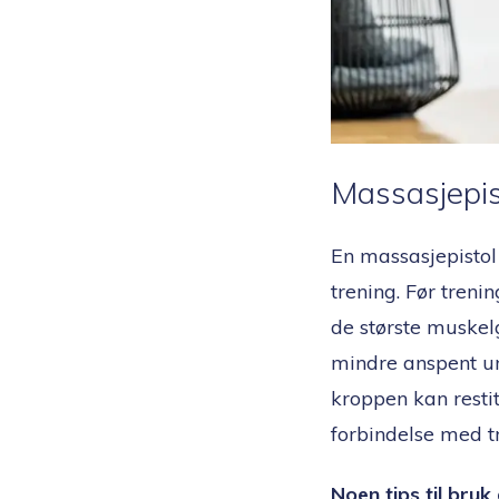
Massasjepis
En massasjepistol
trening. Før tren
de største muskel
mindre anspent un
kroppen kan restit
forbindelse med t
Noen tips til bruk