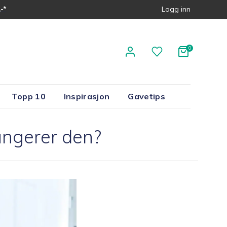
-*
Logg inn
Topp 10
Inspirasjon
Gavetips
ungerer den?