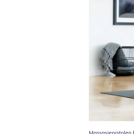
Hjelpemidler
Kjæledyr 🐶
Reservedeler
Massasjepistolen h