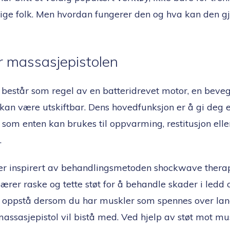
ige folk. Men hvordan fungerer den og hva kan den gj
er massasjepistolen
 består som regel av en batteridrevet motor, en beve
an være utskiftbar. Dens hovedfunksjon er å gi deg
 som enten kan brukes til oppvarming, restitusjon ell
.
er inspirert av behandlingsmetoden shockwave therap
ærer raske og tette støt for å behandle skader i ledd 
oppstå dersom du har muskler som spennes over lang 
assasjepistol vil bistå med. Ved hjelp av støt mot mu