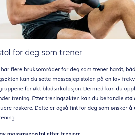
tol for deg som trener
 har flere bruksområder for deg som trener hardt, båd
ingsøkten kan du sette massasjepistolen på en lav fre
gruppene for økt blodsirkulasjon. Dermed kan du opp
der trening. Etter treningsøkten kan du behandle støle
uere raskere. Dette er også fint for deg som ønsker å
rening.
 av massasjepistol etter trening: