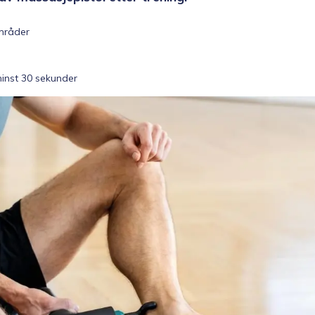
mråder
minst 30 sekunder