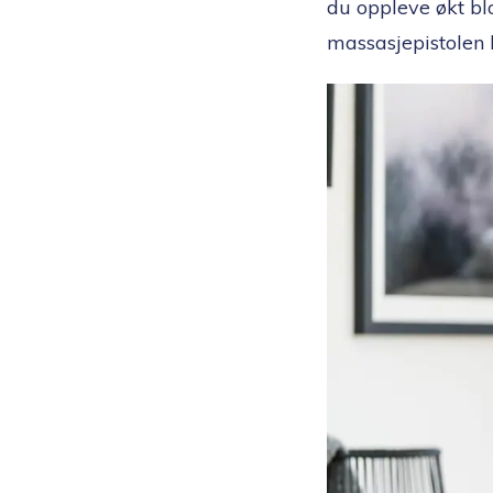
du oppleve økt blod
massasjepistolen k