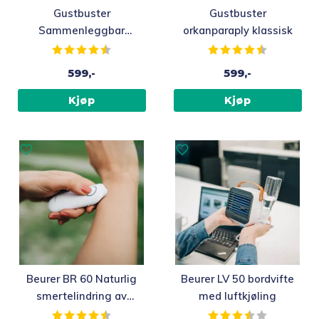
Gustbuster
Gustbuster
Sammenleggbar
orkanparaply klassisk
orkanparaply
Karakter:
4.5 av 5 mulige
Karakter:
4.6 av 5 m
599,-
599,-
Kjøp
Kjøp
Beurer BR 60 Naturlig
Beurer LV 50 bordvifte
smertelindring av
med luftkjøling
insektstikk
Karakter:
4.6 av 5 mulige
Karakter:
3.2 av 5 m