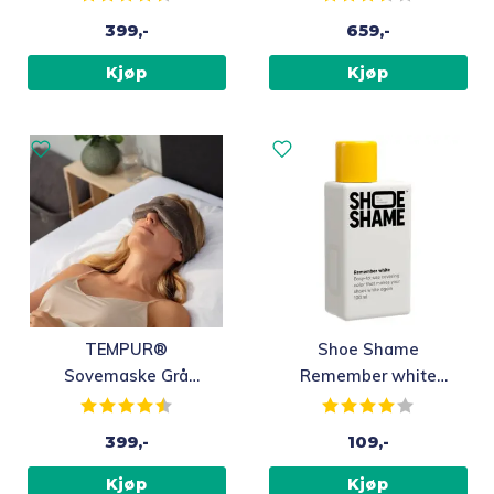
399,-
659,-
Kjøp
Kjøp
TEMPUR®
Shoe Shame
Sovemaske Grå
Remember white
Velour
dekkfarge til
Karakter:
4.6 av 5 mulige
Karakter:
4.0 av 5 m
sneakers
399,-
109,-
Kjøp
Kjøp