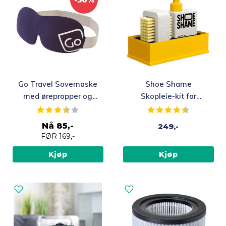
Go Travel Sovemaske
Shoe Shame
med ørepropper og
Skopleie-kit for
etui
sneakers
Karakter:
3.3 av 5 mulige
Karakter:
4.2 av 5 m
Nå
85,-
249,-
FØR
169,-
Kjøp
Kjøp