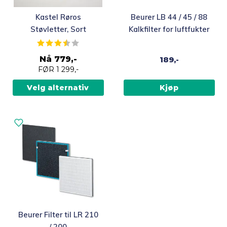
Dette
Kastel Røros
Beurer LB 44 / 45 / 88
produktet
Støvletter, Sort
Kalkfilter for luftfukter
har
Karakter:
3.5 av 5 mulige
flere
Nå
779,-
189,-
varianter.
FØR
1 299,-
Alternativene
kan
Velg alternativ
Kjøp
velges
på
produktsiden
Beurer Filter til LR 210
/ 200