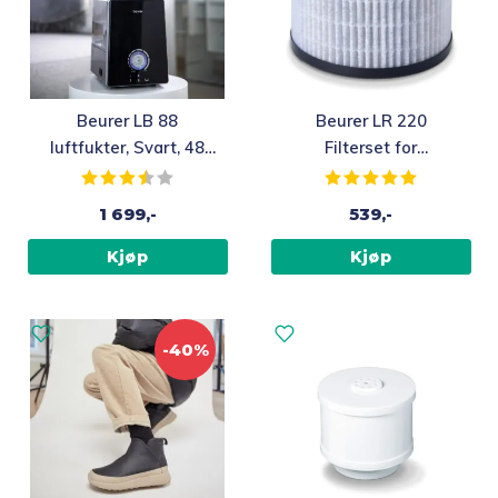
Beurer LB 88
Beurer LR 220
luftfukter, Svart, 48
Filterset for
m²
Luftrenser
Karakter:
3.8 av 5 mulige
Karakter:
5.0 av 5 m
1 699,-
539,-
Kjøp
Kjøp
-40%