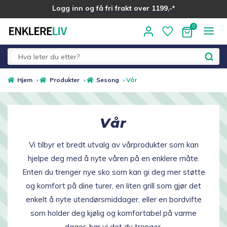
Logg inn og få fri frakt over 1199,-*
Hopp
Hopp
til
til
navigasjon
innhold
Fold
Alle kategorier
Hjem
›
Produkter
›
Sesong
›
Vår
ut
underm
Medlemstilbud
Vår
Nyheter
Vi tilbyr et bredt utvalg av vårprodukter som kan
hjelpe deg med å nyte våren på en enklere måte.
Sommer ☀️
Enten du trenger nye sko som kan gi deg mer støtte
og komfort på dine turer, en liten grill som gjør det
Best i test
enkelt å nyte utendørsmiddager, eller en bordvifte
som holder deg kjølig og komfortabel på varme
Merker
dager, har vi det du trenger.