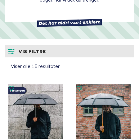
Topp 10
Fold
Inspirasjon
ut
underm
Fold
VIS FILTRE
Gavetips
ut
underm
Sortert
Viser alle 15 resultater
etter
propularitet