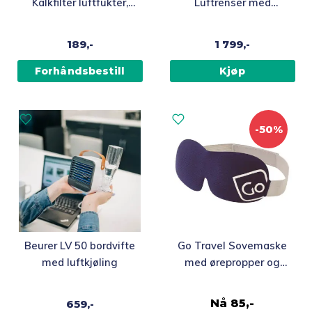
Kalkfilter luftfukter,
Luftrenser med
10-pakning
smartstyring, sølv
189,-
1 799,-
Forhåndsbestill
Kjøp
-50%
Beurer LV 50 bordvifte
Go Travel Sovemaske
med luftkjøling
med ørepropper og
etui
Nå
85,-
659,-