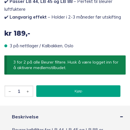
✔️
Passer LB 44, LB 45 og LB 88
– Perfekt til Beurer
luftfuktere
✔️
Langvarig effekt
– Holder i 2-3 måneder før utskifting
kr
189,-
3 på nettlager / Kalbakken, Oslo
3 for 2 på alle Beurer filtere. Husk å være logget inn for
å aktivere medlemstilbudet.
Beurer
Kjøp
LB
44
/
45
/
Beskrivelse
88
Kalkfilter
Beurer kalkfilter for LB 44, LB 45 og LB 88 er