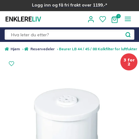
Logg inn og få fri frakt over 1199,-*
Hopp
Hopp
til
til
navigasjon
innhold
Fold
Alle kategorier
Hjem
›
Reservedeler
›
Beurer LB 44 / 45 / 88 Kalkfilter for luftfukter
ut
3 for
underm
2
Medlemstilbud
Nyheter
Sommer ☀️
Best i test
Merker