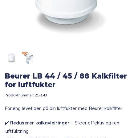
Topp 10
Fold
Inspirasjon
ut
underm
Fold
Gavetips
ut
underm
Beurer LB 44 / 45 / 88 Kalkfilter
for luftfukter
Produktnummer:
21-143
Forleng levetiden på din luftfukter med Beurer kalkfilter.
✔️
Reduserer kalkavleiringer
– Sikrer effektiv og ren
luftfuktning