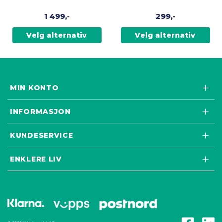
flere
flere
1 499,-
299,-
varianter.
varianter.
Alternativene
Alternativene
Velg alternativ
Velg alternativ
kan
kan
velges
velges
på
på
produktsiden
produktsiden
MIN KONTO
INFORMASJON
KUNDESERVICE
ENKLERE LIV