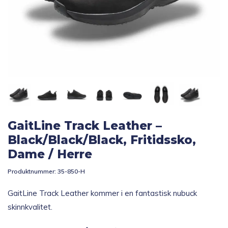
Topp 10
Fold
Inspirasjon
ut
underm
Fold
Gavetips
ut
underm
GaitLine Track Leather –
Black/Black/Black, Fritidssko,
Dame / Herre
Produktnummer:
35-850-H
GaitLine Track Leather kommer i en fantastisk nubuck
skinnkvalitet.