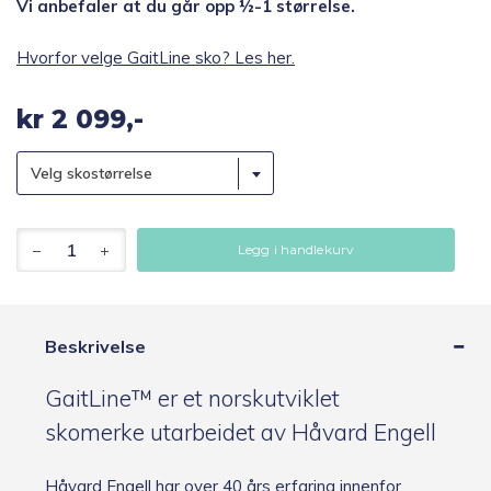
Vi anbefaler at du går opp ½-1 størrelse.
Hvorfor velge GaitLine sko? Les her.
kr
2 099,-
Velg skostørrelse
GaitLine
Legg i handlekurv
Track
Leather
-
Black/Black/Black,
Fritidssko,
Beskrivelse
Dame
/
GaitLine™ er et norskutviklet
Herre
antall
skomerke utarbeidet av Håvard Engell
Håvard Engell har over 40 års erfaring innenfor