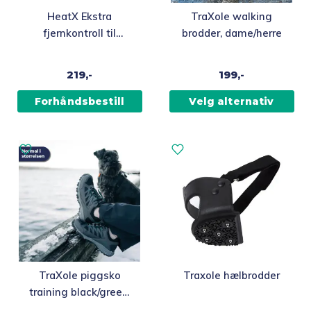
Dette
HeatX Ekstra
TraXole walking
produktet
fjernkontroll til
brodder, dame/herre
har
varmesåler
flere
219,-
199,-
varianter.
Alternativene
Forhåndsbestill
Velg alternativ
kan
velges
på
produktsiden
Dette
Dette
TraXole piggsko
Traxole hælbrodder
produktet
produktet
training black/green,
har
har
dame/herre