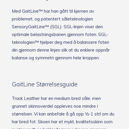
Med GaitLine™ har han gått til kjernen av
problemet, og patentert såleteknologien
SensoryGaitLine™ (SGL). SGL-linjen viser den
optimale belastningsbanen gjennom foten. SGL-
teknologien™ hjelper deg med å balansere foten
din gjennom denne linjen slik at du enklere oppnår
balanse og symmetri gjennom hele kroppen.
GaitLine Størrelsesguide
Track Leather har en medium bred såle, men
grunnet skinnoverdel oppleves noe mindre i
størrelsen. Vi kan anbefale å gå opp ½-1 strl om du
har bred fot. Skoen har et mykt, kvalitetsskinn som