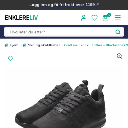
Logg inn og få fri frakt over 1199,-*
Hopp
Hopp
til
til
navigasjon
innhold
Fold
Alle kategorier
Hjem
›
Sko og skotilbehør
›
GaitLine Track Leather – Black/Black/
ut
underm
Medlemstilbud
Nyheter
Sommer ☀️
Best i test
Merker