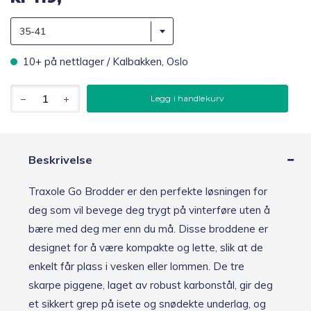
35-41
10+ på nettlager / Kalbakken, Oslo
Traxole
Legg i handlekurv
Go
Brodder
-
svart
antall
Beskrivelse
Traxole Go Brodder er den perfekte løsningen for
deg som vil bevege deg trygt på vinterføre uten å
bære med deg mer enn du må. Disse broddene er
designet for å være kompakte og lette, slik at de
enkelt får plass i vesken eller lommen. De tre
skarpe piggene, laget av robust karbonstål, gir deg
et sikkert grep på isete og snødekte underlag, og