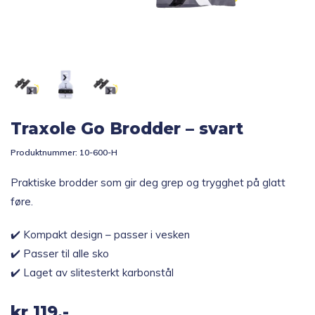
Topp 10
Fold
Inspirasjon
ut
underm
Fold
Gavetips
Traxole Go Brodder – svart
ut
underm
Produktnummer:
10-600-H
Praktiske brodder som gir deg grep og trygghet på glatt
føre.
✔️ Kompakt design – passer i vesken
✔️ Passer til alle sko
✔️ Laget av slitesterkt karbonstål
kr
119,-