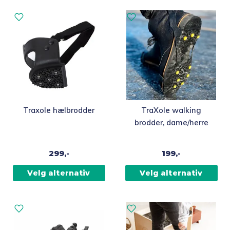
Dette
Dette
Traxole hælbrodder
TraXole walking
produktet
produktet
brodder, dame/herre
har
har
flere
flere
299,-
199,-
varianter.
varianter.
Alternativene
Alternativene
Velg alternativ
Velg alternativ
kan
kan
velges
velges
på
på
produktsiden
produktsiden