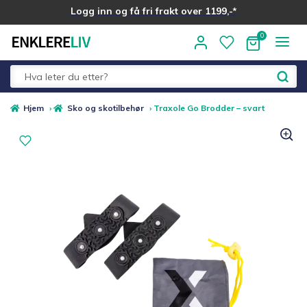
Logg inn og få fri frakt over 1199,-*
Hopp
Hopp
til
til
navigasjon
innhold
Fold
Alle kategorier
Hjem
›
Sko og skotilbehør
›
Traxole Go Brodder – svart
ut
underm
Medlemstilbud
Nyheter
Sommer ☀️
Best i test
Merker