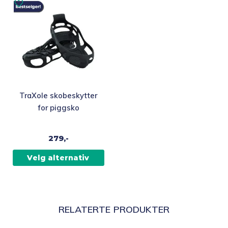
Dette
TraXole skobeskytter
produktet
for piggsko
har
flere
279,-
varianter.
Alternativene
Velg alternativ
kan
velges
på
produktsiden
RELATERTE PRODUKTER