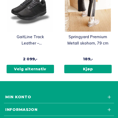
Dette
GaitLine Track
Springyard Premium
produktet
Leather –
Metall skohorn, 79 cm
har
Black/Black/Black,
flere
Fritidssko, Dame /
2 099,-
189,-
varianter.
Herre
Alternativene
Velg alternativ
Kjøp
kan
velges
på
produktsiden
MIN KONTO
INFORMASJON