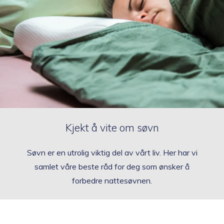
Best i test
Merker
Topp 10
Fold
Inspirasjon
ut
Kjekt å vite om søvn
under
Fold
Gavetips
Søvn er en utrolig viktig del av vårt liv. Her har vi
ut
samlet våre beste råd for deg som ønsker å
under
forbedre nattesøvnen.