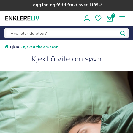
Logg inn og få fri frakt over 1199,-*
Hopp
Hopp
til
til
navigasjon
innhold
Fold
Hjem
›
Kjekt å vite om søvn
Alle kategorier
ut
Kjekt å vite om søvn
under
Medlemstilbud
Nyheter
Sommer ☀️