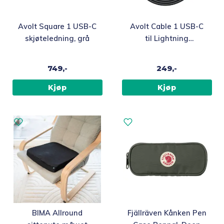
Avolt Square 1 USB-C
Avolt Cable 1 USB-C
skjøteledning, grå
til Lightning
ladekabel 2m, sort
749,-
249,-
Kjøp
Kjøp
BIMA Allround
Fjällräven Kånken Pen