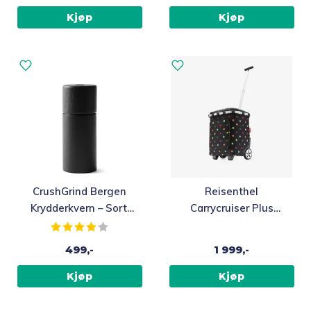
Kjøp
Kjøp
CrushGrind Bergen
Reisenthel
Krydderkvern – Sort,
Carrycruiser Plus
12 cm
Trillebag 46L – Sort
Karakter:
4.0 av 5 mulige
med fargede prikker
499,-
1 999,-
Kjøp
Kjøp