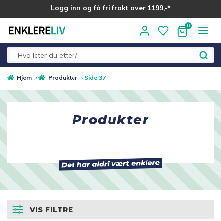
Logg inn og få fri frakt over 1199,-*
Hopp
Hopp
til
til
navigasjon
innhold
Fold
Alle kategorier
Hjem
›
Produkter
›
Side 37
ut
underm
Vis alle produkter
Produkter
Beredskapslager
Trillebag
Fold
Sko og skotilbehør
ut
undermen
Fold
Helse og Velvære
VIS FILTRE
ut