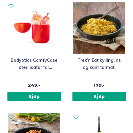
Merker
Topp 10
Fold
Inspirasjon
ut
underm
Fold
Bodyotics ComfyCase
Trek’n Eat kylling, ris
Gavetips
ut
sterilisator for
og karri turmat,
underm
menskopp og
frysetørket
mensdisk
249,-
179,-
Kjøp
Kjøp