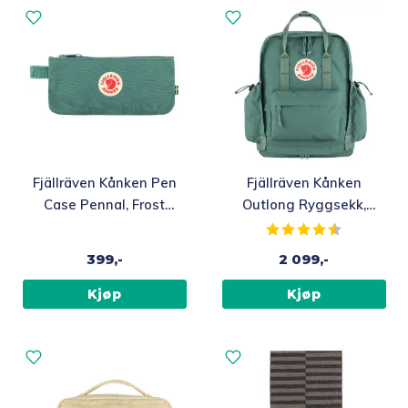
Fjällräven Kånken Pen
Fjällräven Kånken
Case Pennal, Frost
Outlong Ryggsekk,
Green
Frost Green
Karakter:
4.5 av 5 m
399,-
2 099,-
Kjøp
Kjøp