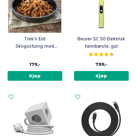
Trek’n Eat
Beurer SC 50 Elektrisk
Skogsstuing med
tannbørste, gul
kjøtt turmat,
Karakter:
4.8 av 5 m
frysetørket
179,-
799,-
Kjøp
Kjøp