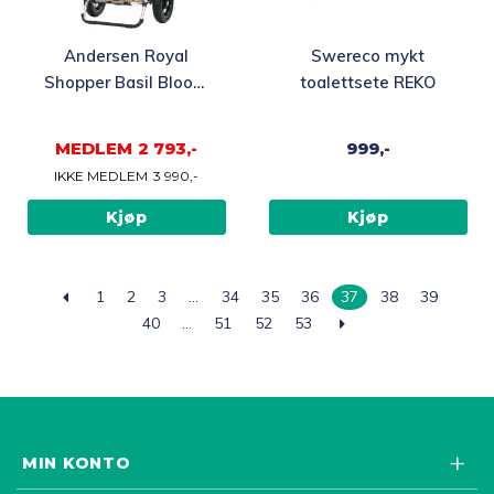
Andersen Royal
Swereco mykt
Shopper Basil Bloom
toalettsete REKO
Trillebag, gul
MEDLEM
2 793,-
999,-
IKKE MEDLEM
3 990,-
Kjøp
Kjøp
1
2
3
…
34
35
36
37
38
39
40
…
51
52
53
MIN KONTO