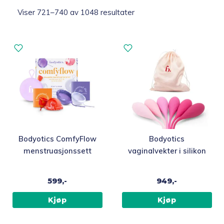
undermen
Sortert
Viser 721–740 av 1048 resultater
Fold
Smarte hverdagsprodukter
ut
etter
undermen
propularitet
Fold
Hjelpemidler
ut
undermen
Kjæledyr 🐶
Reservedeler
Medlemstilbud
Bodyotics ComfyFlow
Bodyotics
menstruasjonssett
vaginalvekter i silikon
Nyheter
599,-
949,-
Sommer ☀️
Kjøp
Kjøp
Best i test