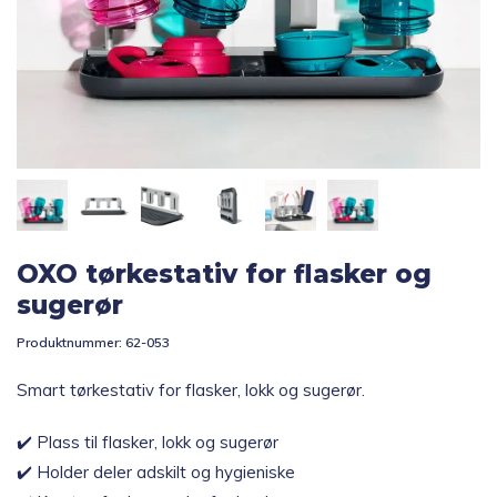
Topp 10
Fold
Inspirasjon
ut
underm
Fold
Gavetips
ut
underm
OXO tørkestativ for flasker og
sugerør
Produktnummer:
62-053
Smart tørkestativ for flasker, lokk og sugerør.
✔️ Plass til flasker, lokk og sugerør
✔️ Holder deler adskilt og hygieniske