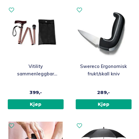
Vitility
Swereco Ergonomisk
sammenleggbar
frukt/skall kniv
stokk, bronse
399,-
289,-
Kjøp
Kjøp