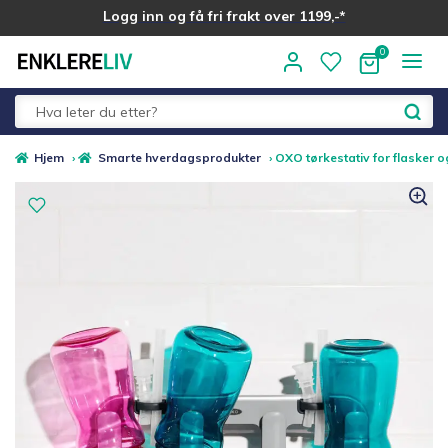
Logg inn og få fri frakt over 1199,-*
Hopp
Hopp
til
til
navigasjon
innhold
Fold
Alle kategorier
Hjem
›
Smarte hverdagsprodukter
›
OXO tørkestativ for flasker 
ut
underm
Medlemstilbud
Nyheter
Sommer ☀️
Best i test
Merker