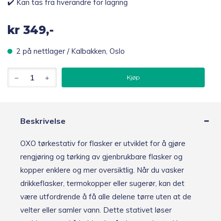
✔️ Kan tas fra hverandre for lagring
kr
349,-
2 på nettlager / Kalbakken, Oslo
OXO
Kjøp
tørkestativ
for
flasker
og
sugerør
Beskrivelse
antall
OXO tørkestativ for flasker er utviklet for å gjøre
rengjøring og tørking av gjenbrukbare flasker og
kopper enklere og mer oversiktlig. Når du vasker
drikkeflasker, termokopper eller sugerør, kan det
være utfordrende å få alle delene tørre uten at de
velter eller samler vann. Dette stativet løser