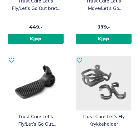
Trust Care Let’s
Trust Care Let’s
Fly/Let’s Go Out brett
Move/Let’s Go
til rullator
Out/Let’s Fly Mesh
kurv, Svart
449,-
379,-
Kjøp
Kjøp
Trust Care Let’s
Trust Care Let’s Fly
Fly/Let’s Go Out
Krykkeholder
Fotpedal