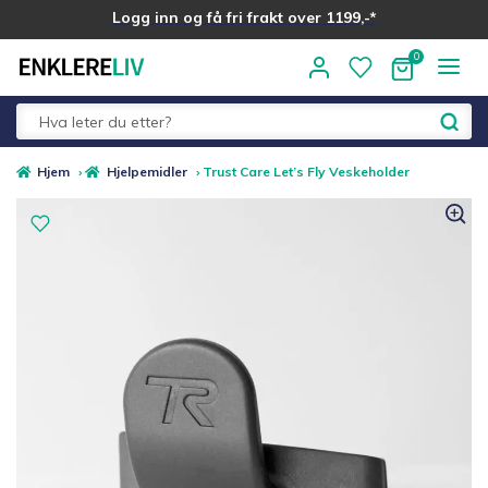
Logg inn og få fri frakt over 1199,-*
Hopp
Hopp
til
til
navigasjon
innhold
Fold
Alle kategorier
Hjem
›
Hjelpemidler
›
Trust Care Let’s Fly Veskeholder
ut
underm
Medlemstilbud
Nyheter
Sommer ☀️
Best i test
Merker