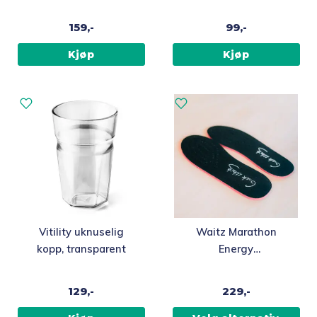
159,-
99,-
Kjøp
Kjøp
Dette
Vitility uknuselig
Waitz Marathon
produktet
kopp, transparent
Energy
har
Støtdempende Såler,
flere
4,5mm
129,-
229,-
varianter.
Alternativene