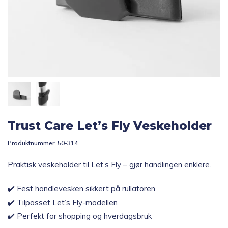
Topp 10
Fold
Inspirasjon
ut
underm
Fold
Gavetips
ut
underm
Trust Care Let’s Fly Veskeholder
Produktnummer:
50-314
Praktisk veskeholder til Let’s Fly – gjør handlingen enklere.
✔️ Fest handlevesken sikkert på rullatoren
✔️ Tilpasset Let’s Fly-modellen
✔️ Perfekt for shopping og hverdagsbruk