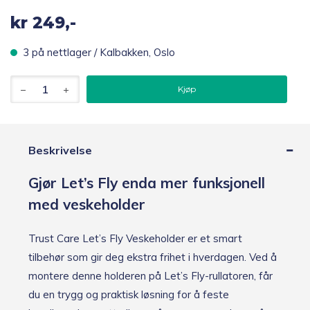
kr
249,-
3 på nettlager / Kalbakken, Oslo
Trust
Kjøp
Care
Let's
Fly
Veskeholder
antall
Beskrivelse
Gjør Let’s Fly enda mer funksjonell
med veskeholder
Trust Care Let’s Fly Veskeholder er et smart
tilbehør som gir deg ekstra frihet i hverdagen. Ved å
montere denne holderen på Let’s Fly-rullatoren, får
du en trygg og praktisk løsning for å feste