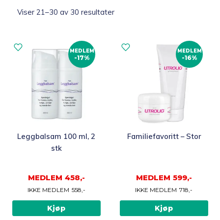
Sortert
Viser 21–30 av 30 resultater
etter
Topp 10
propularitet
MEDLEM
MEDLEM
Fold
Inspirasjon
-17%
-16%
ut
underm
Fold
Gavetips
ut
underm
Leggbalsam 100 ml, 2
Familiefavoritt – Stor
stk
MEDLEM
458,-
MEDLEM
599,-
IKKE MEDLEM
558,-
IKKE MEDLEM
718,-
Kjøp
Kjøp