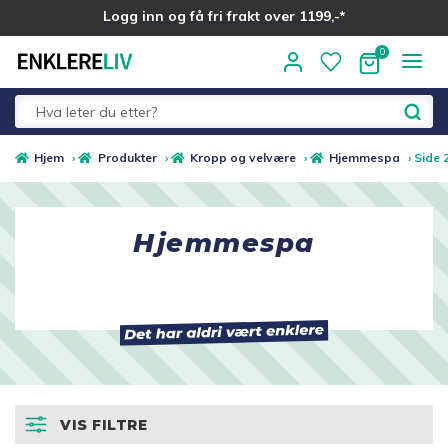
Logg inn og få fri frakt over 1199,-*
Hopp
Hopp
til
til
navigasjon
innhold
Fold
Alle kategorier
Hjem
›
Produkter
›
Kropp og velvære
›
Hjemmespa
›
Side 
ut
underm
Medlemstilbud
Hjemmespa
Nyheter
Sommer ☀️
Best i test
VIS FILTRE
Merker