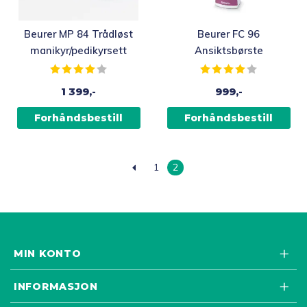
Beurer MP 84 Trådløst
Beurer FC 96
manikyr/pedikyrsett
Ansiktsbørste
Karakter:
4.0 av 5 mulige
Karakter:
4.0 av 5 m
1 399,-
999,-
Forhåndsbestill
Forhåndsbestill
1
2
MIN KONTO
INFORMASJON