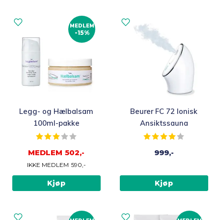
MEDLEM
-15%
Legg- og Hælbalsam
Beurer FC 72 Ionisk
100ml-pakke
Ansiktssauna
Karakter:
3.0 av 5 mulige
Karakter:
4.0 av 5 m
MEDLEM
502,-
999,-
IKKE MEDLEM
590,-
Kjøp
Kjøp