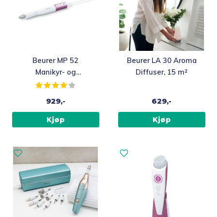
Beurer MP 52
Beurer LA 30 Aroma
Manikyr- og
Diffuser, 15 m²
pedikyrsett
Karakter:
4.0 av 5 mulige
929,-
629,-
Kjøp
Kjøp