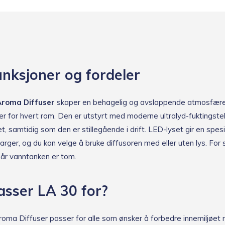
nksjoner og fordeler
Aroma Diffuser
skaper en behagelig og avslappende atmosfær
ter for hvert rom. Den er utstyrt med moderne ultralyd-fuktingste
et, samtidig som den er stillegående i drift. LED-lyset gir en spe
rger, og du kan velge å bruke diffusoren med eller uten lys. For 
år vanntanken er tom.
sser LA 30 for?
oma Diffuser passer for alle som ønsker å forbedre innemiljøet