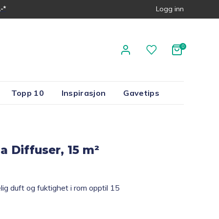
-*
Logg inn
Topp 10
Inspirasjon
Gavetips
 Diffuser, 15 m²
g duft og fuktighet i rom opptil 15