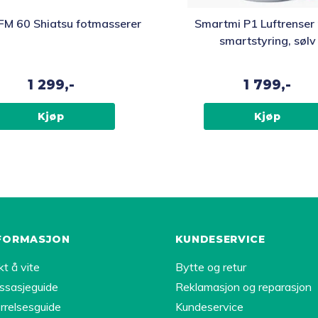
FM 60 Shiatsu fotmasserer
Smartmi P1 Luftrenser
smartstyring, sølv
1 299,-
1 799,-
Kjøp
Kjøp
FORMASJON
KUNDESERVICE
kt å vite
Bytte og retur
ssasjeguide
Reklamasjon og reparasjon
rrelsesguide
Kundeservice