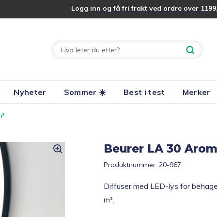
Logg inn og få fri frakt ved ordre over 1199,
Nyheter
Sommer ☀️
Best i test
Merker
m²
Beurer LA 30 Aroma
Produktnummer:
20-967
Diffuser med LED-lys for behageli
m².