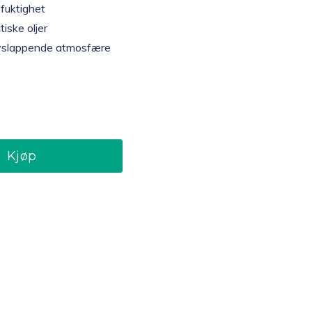
 fuktighet
iske oljer
avslappende atmosfære
Kjøp