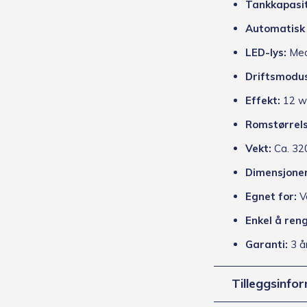
Tankkapasit
Automatisk 
LED-lys:
Med 
Driftsmodus
Effekt:
12 w
Romstørrels
Vekt:
Ca. 32
Dimensjoner
Egnet for:
Va
Enkel å reng
Garanti:
3 å
Tilleggsinfo