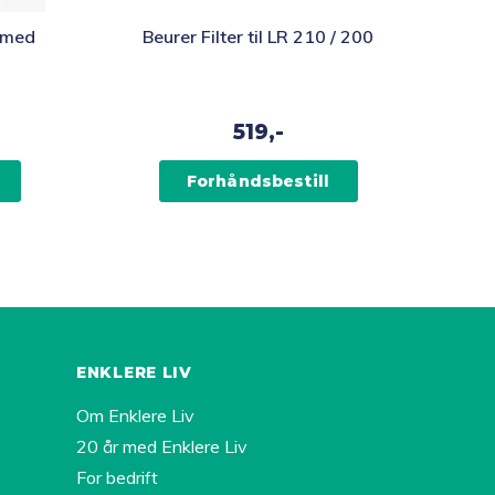
 med
Beurer Filter til LR 210 / 200
519,-
Forhåndsbestill
ENKLERE LIV
Om Enklere Liv
20 år med Enklere Liv
For bedrift