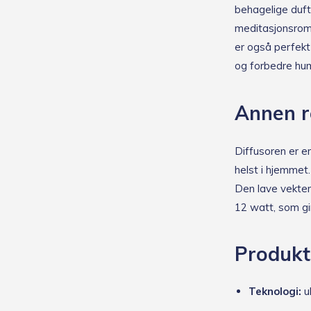
behagelige dufte
meditasjonsrom
er også perfekt 
og forbedre hu
Annen r
Diffusoren er e
helst i hjemmet.
Den lave vekten
12 watt, som gir
Produkt
Teknologi:
ul