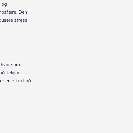
- og
tmosfære. Den
edusere stress
e hvor som
ålitelighet.
har en effekt på