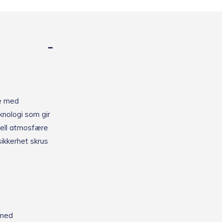
e med
knologi som gir
siell atmosfære
sikkerhet skrus
 med