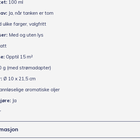
et:
100 ml
av:
Ja, når tanken er tom
ulike farger, valgfritt
er:
Med og uten lys
att
e:
Opptil 15 m²
0 g (med strømadapter)
:
Ø 10 x 21,5 cm
nnløselige aromatiske oljer
jøre:
Ja
r
rmasjon