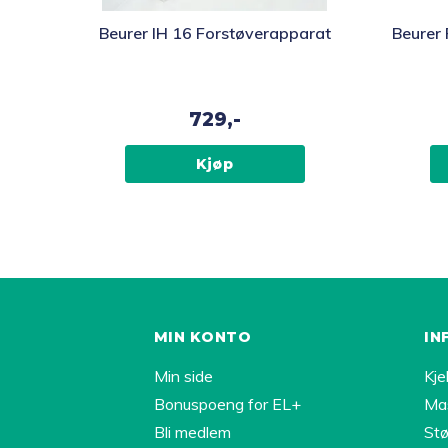
Beurer IH 16 Forstøverapparat
Beurer 
729,-
Kjøp
MIN KONTO
IN
Min side
Kje
Bonuspoeng for EL+
Ma
Bli medlem
Stø