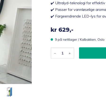
✔️ Ultralyd-teknologi for effektiv
✔️ Passer for vannløselige aromat
✔️ Fargeendrende LED-lys for 
kr
629,-
9 på nettlager / Kalbakken, Oslo
Beurer
LA
30
Aroma
Diffuser,
15
m²
antall