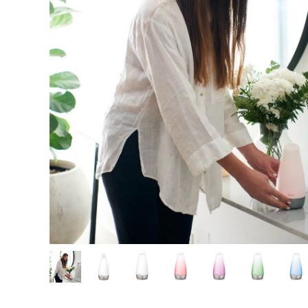
Hjelpemidler
Kjæledyr 🐶
Reservedeler