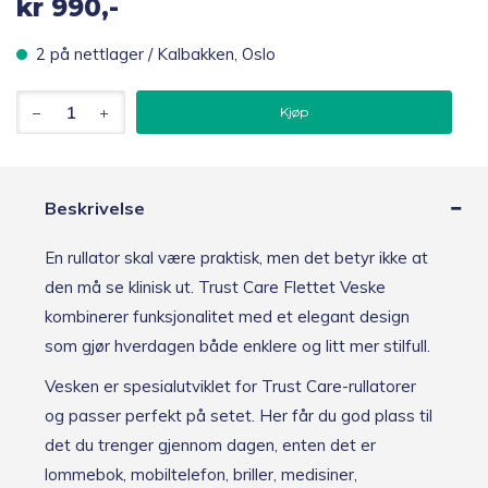
kr
990,-
2 på nettlager / Kalbakken, Oslo
Trust
Kjøp
Care
Flettet
veske
til
rullator,
Beskrivelse
svart
antall
En rullator skal være praktisk, men det betyr ikke at
den må se klinisk ut. Trust Care Flettet Veske
kombinerer funksjonalitet med et elegant design
som gjør hverdagen både enklere og litt mer stilfull.
Vesken er spesialutviklet for Trust Care-rullatorer
og passer perfekt på setet. Her får du god plass til
det du trenger gjennom dagen, enten det er
lommebok, mobiltelefon, briller, medisiner,