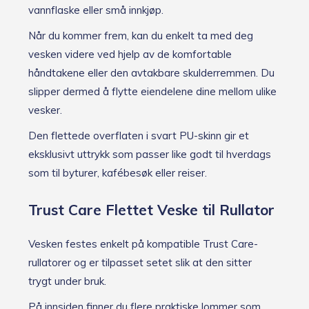
vannflaske eller små innkjøp.
Når du kommer frem, kan du enkelt ta med deg
vesken videre ved hjelp av de komfortable
håndtakene eller den avtakbare skulderremmen. Du
slipper dermed å flytte eiendelene dine mellom ulike
vesker.
Den flettede overflaten i svart PU-skinn gir et
eksklusivt uttrykk som passer like godt til hverdags
som til byturer, kafébesøk eller reiser.
Trust Care Flettet Veske til Rullator
Vesken festes enkelt på kompatible Trust Care-
rullatorer og er tilpasset setet slik at den sitter
trygt under bruk.
På innsiden finner du flere praktiske lommer som