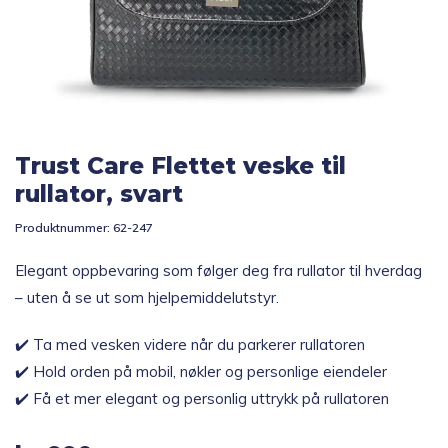
Topp 10
Fold
Inspirasjon
ut
underm
Trust Care Flettet veske til
Fold
Gavetips
ut
rullator, svart
underm
Produktnummer:
62-247
Elegant oppbevaring som følger deg fra rullator til hverdag
– uten å se ut som hjelpemiddelutstyr.
✔️ Ta med vesken videre når du parkerer rullatoren
✔️ Hold orden på mobil, nøkler og personlige eiendeler
✔️ Få et mer elegant og personlig uttrykk på rullatoren