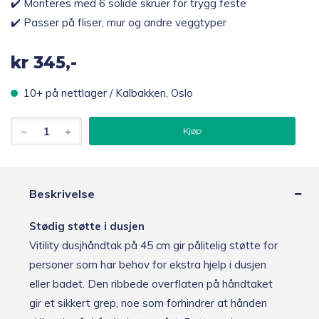
✔️ Monteres med 6 solide skruer for trygg feste
✔️ Passer på fliser, mur og andre veggtyper
kr
345,-
10+ på nettlager / Kalbakken, Oslo
Vitility
Kjøp
Fast
Støttehåndtak
dusj
45
cm
Beskrivelse
antall
Stødig støtte i dusjen
Vitility dusjhåndtak på 45 cm gir pålitelig støtte for
personer som har behov for ekstra hjelp i dusjen
eller badet. Den ribbede overflaten på håndtaket
gir et sikkert grep, noe som forhindrer at hånden