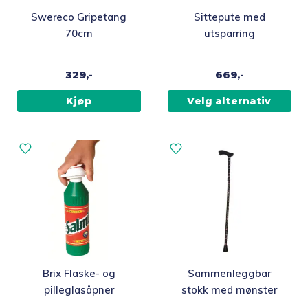
Dette
Swereco Gripetang
Sittepute med
produktet
70cm
utsparring
har
flere
329,-
669,-
varianter.
Alternativene
Kjøp
Velg alternativ
kan
velges
på
produktsiden
Brix Flaske- og
Sammenleggbar
pilleglasåpner
stokk med mønster