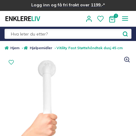
Logg inn og få fri frakt over 1199,-*
Hopp
Hopp
til
til
navigasjon
innhold
Fold
Alle kategorier
Hjem
›
Hjelpemidler
›
Vitility Fast Støttehåndtak dusj 45 cm
ut
underm
Medlemstilbud
Nyheter
Sommer ☀️
Best i test
Merker