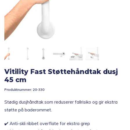
Topp 10
Fold
Inspirasjon
ut
underm
Fold
Gavetips
ut
underm
Vitility Fast Støttehåndtak dusj
45 cm
Produktnummer:
20-330
Stødig dusjhåndtak som reduserer fallrisiko og gir ekstra
støtte på baderommet.
✔️ Anti-skli ribbet overflate for ekstra grep