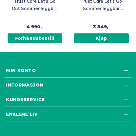
Trust Care Let’s Go
Trust Care Let’s Go
Out Sammenleggbar
Sammenleggbar
Inne- og
innendørsrullator
utendørsrullator
4 990,-
3 849,-
Forhåndsbestill
Kjøp
MIN KONTO
INFORMASJON
KUNDESERVICE
ENKLERE LIV