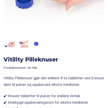
Topp 10
Fold
Inspirasjon
ut
underm
Fold
Gavetips
ut
underm
Vitility Pilleknuser
Produktnummer:
20-346
Vitility Pilleknuser gjør det enklere å ta tabletter ved å knuse
dem til pulver og oppbevare ekstra medisiner.
✔️ Knuser tabletter til pulver for enklere inntak
✔️ Innebygd oppbevaringsrom for ekstra medisiner