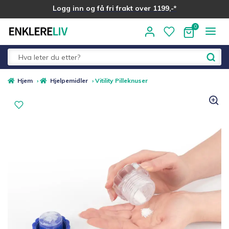
Logg inn og få fri frakt over 1199,-*
Hopp
Hopp
til
til
navigasjon
innhold
Fold
Alle kategorier
Hjem
›
Hjelpemidler
›
Vitility Pilleknuser
ut
underm
Medlemstilbud
Nyheter
Sommer ☀️
Best i test
Merker