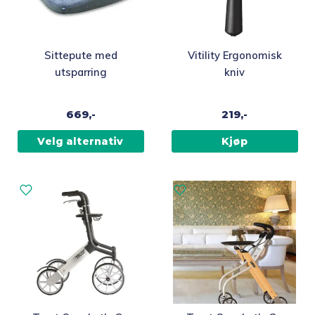
Dette
Sittepute med
Vitility Ergonomisk
produktet
utsparring
kniv
har
flere
669,-
219,-
varianter.
Alternativene
Velg alternativ
Kjøp
kan
velges
på
produktsiden