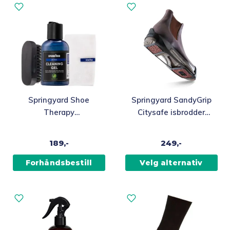
Dette
Springyard Shoe
Springyard SandyGrip
produktet
Therapy
Citysafe isbrodder
har
Rengjøringssett for
med keramiske plater
flere
sko
189,-
249,-
varianter.
Alternativene
Forhåndsbestill
Velg alternativ
kan
velges
på
produktsiden