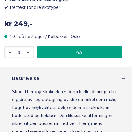
✔️ Perfekt for alle skotyper
kr
249,-
10+ på nettlager / Kalbakken, Oslo
Springyard
Kjøp
Shoe
Therapy
Skoknekt
antall
Beskrivelse
Shoe Therapy Skoknekt er den ideelle løsningen for
å gjøre av- og påtagning av sko så enkel som mulig.
Laget av høykvalitets bøk, er denne skoknekten
både solid og holdbar. Den klassiske utformingen
sikrer at den passer inn i ethvert hjem, mens
gummiskivene sørger for et sikkert grep som