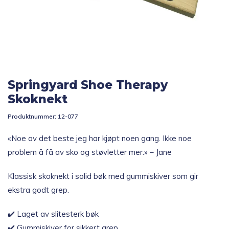
Topp 10
Fold
Inspirasjon
ut
underm
Springyard Shoe Therapy
Fold
Gavetips
ut
Skoknekt
underm
Produktnummer:
12-077
«Noe av det beste jeg har kjøpt noen gang. Ikke noe
problem å få av sko og støvletter mer.» – Jane
Klassisk skoknekt i solid bøk med gummiskiver som gir
ekstra godt grep.
✔️ Laget av slitesterk bøk
✔️ Gummiskiver for sikkert grep