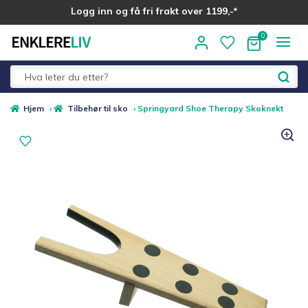
Logg inn og få fri frakt over 1199,-*
Hopp
Hopp
til
til
navigasjon
innhold
Fold
Alle kategorier
Hjem
›
Tilbehør til sko
›
Springyard Shoe Therapy Skoknekt
ut
underm
Medlemstilbud
Nyheter
Sommer ☀️
Best i test
Merker