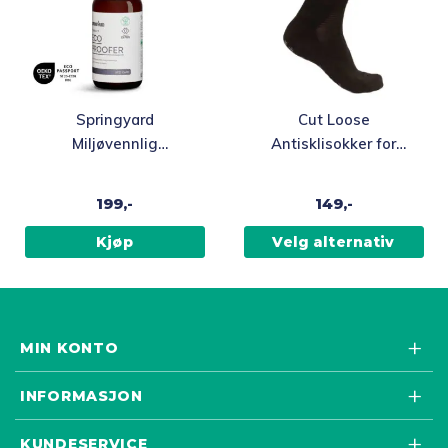
Dette
Springyard
Cut Loose
produktet
Miljøvennlig
Antisklisokker for
har
impregneringsspray,
voksne som ikke
flere
300 ml
strammer, sort
199,-
149,-
varianter.
Alternativene
Kjøp
Velg alternativ
kan
velges
på
produktsiden
MIN KONTO
INFORMASJON
KUNDESERVICE