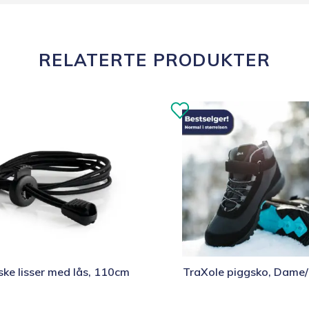
RELATERTE PRODUKTER
Dette
iske lisser med lås, 110cm
TraXole piggsko, Dame/
t
produktet
har