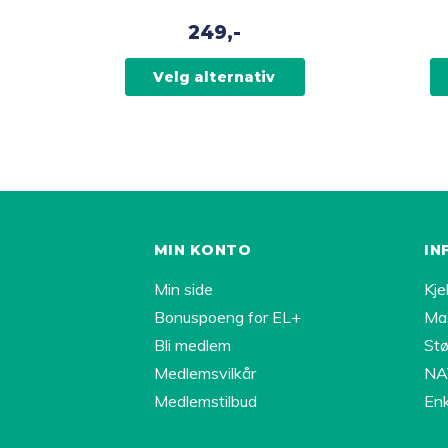
flere
flere
249,-
varianter.
varianter.
Alternativene
Alternati
Velg alternativ
kan
kan
velges
velges
på
på
produktsiden
produkts
MIN KONTO
IN
Min side
Kje
Bonuspoeng for EL+
Ma
Bli medlem
Stø
Medlemsvilkår
NAV
Medlemstilbud
Enk