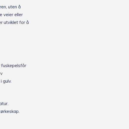
ren, uten å
e veier eller
 utviklet for å
 fuskepelsfôr
av
i gulv.
atur.
 tørkeskap.