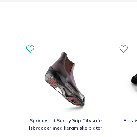
Dette
Dette
Springyard SandyGrip Citysafe
Elast
produktet
produkte
isbrodder med keramiske plater
har
har