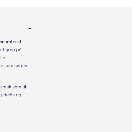
jennomtenkt
ent grep på
d et
fôr som sørger
sbruk som til
glidelås og