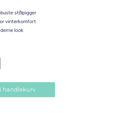
obuste stålpigger
for vinterkomfort
oderne look
i handlekurv