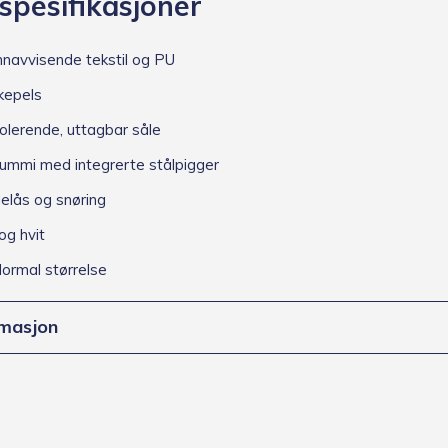
spesifikasjoner
navvisende tekstil og PU
kepels
olerende, uttagbar såle
mmi med integrerte stålpigger
elås og snøring
og hvit
ormal størrelse
rmasjon