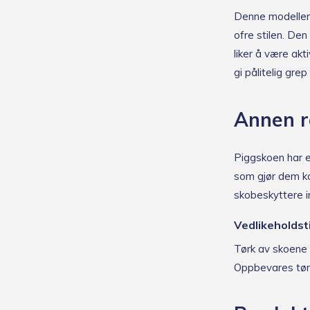
Denne modellen 
ofre stilen. Den
liker å være akt
gi pålitelig gre
Annen r
Piggskoen har e
som gjør dem ko
skobeskyttere in
Vedlikeholdst
Tørk av skoene 
Oppbevares tørt 