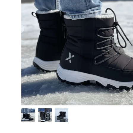
Hjelpemidler
Kjæledyr 🐶
Reservedeler