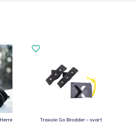
Dette
Herre
Traxole Go Brodder – svart
produktet
har