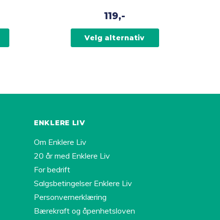
flere
119,-
varianter.
Alternativene
Velg alternativ
kan
velges
på
produktsiden
ENKLERE LIV
Om Enklere Liv
20 år med Enklere Liv
For bedrift
Salgsbetingelser Enklere Liv
Personvernerklæring
Bærekraft og åpenhetsloven