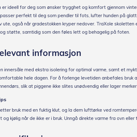
er ideell for deg som ønsker trygghet og komfort gjennom vinte
 passer perfekt til deg som pendler til fots, lufter hunden på glatt
iv ute, også når gradestokken kryper nedover. TraXole skoletten er
p og støtte, samtidig som den føles lett og behagelig på foten.
elevant informasjon
n innersåle med ekstra isolering for optimal varme, samt et mykt
mfortable hele dagen. For å forlenge levetiden anbefales bruk 
nendørs, slik at piggene ikke slites unødvendig eller lager merker 
ips
etter bruk med en fuktig klut, og la dem lufttørke ved romtemper
og kjølig når de ikke er i bruk. Unngå direkte varme fra ovn eller