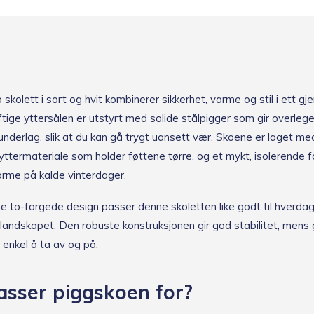
skolett i sort og hvit kombinerer sikkerhet, varme og stil i ett g
ftige yttersålen er utstyrt med solide stålpigger som gir overleg
underlag, slik at du kan gå trygt uansett vær. Skoene er laget me
ttermateriale som holder føttene tørre, og et mykt, isolerende 
arme på kalde vinterdager.
 to-fargede design passer denne skoletten like godt til hverdag
erlandskapet. Den robuste konstruksjonen gir god stabilitet, mens 
 enkel å ta av og på.
sser piggskoen for?