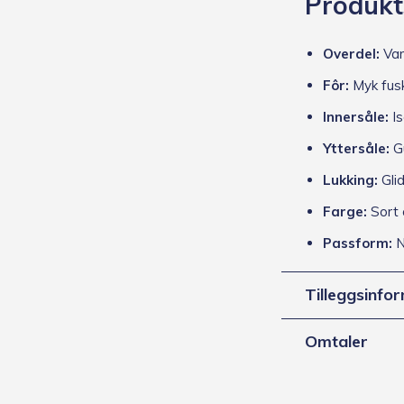
Produkt
Overdel:
Van
Fôr:
Myk fus
Innersåle:
Is
Yttersåle:
Gu
Lukking:
Glid
Farge:
Sort 
Passform:
N
Tilleggsinfo
Omtaler