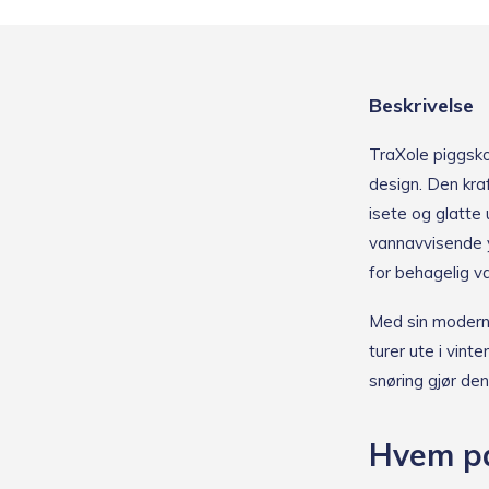
Beskrivelse
TraXole piggsko 
design. Den kra
isete og glatte 
vannavvisende y
for behagelig v
Med sin moderne
turer ute i vint
snøring gjør den
Hvem pa