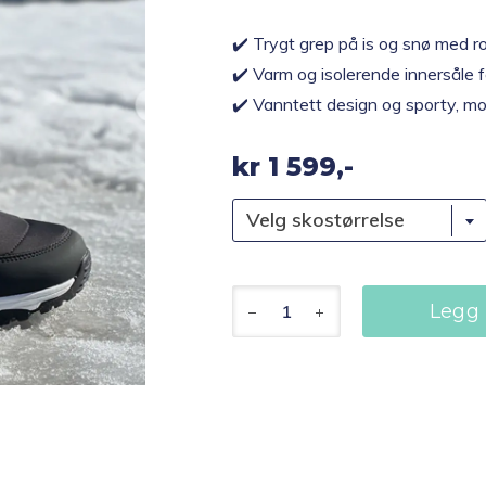
✔️ Trygt grep på is og snø med r
✔️ Varm og isolerende innersåle 
✔️ Vanntett design og sporty, m
kr
1 599,-
Velg skostørrelse
TraXole
Legg 
piggsko
skolett
sort/hvit
antall