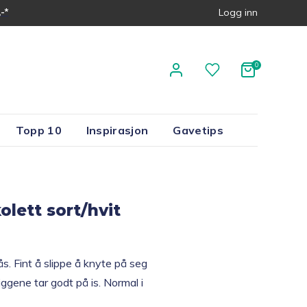
-*
Logg inn
Topp 10
Inspirasjon
Gavetips
olett sort/hvit
s. Fint å slippe å knyte på seg
iggene tar godt på is. Normal i