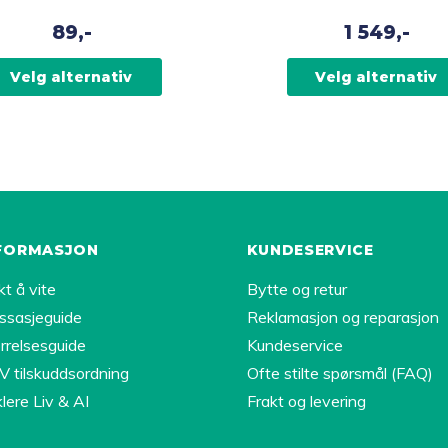
flere
89,-
1 549,-
varianter.
vene
Alternativene
Velg alternativ
Velg alternativ
kan
velges
på
iden
produktsiden
FORMASJON
KUNDESERVICE
kt å vite
Bytte og retur
ssasjeguide
Reklamasjon og reparasjon
rrelsesguide
Kundeservice
 tilskuddsordning
Ofte stilte spørsmål (FAQ)
lere Liv & AI
Frakt og levering