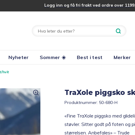
Logg inn og få fri frakt ved ordre over 1199,
Nyheter
Sommer ☀️
Best i test
Merker
/hvit
TraXole piggsko sk
Produktnummer:
50-680-H
«Fine TraXole piggsko med glidelå
støvler. Sitter godt på foten og p
størrelsen. Anbefales» – Trude