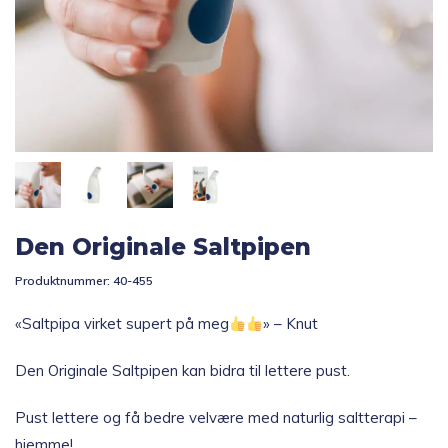
Topp 10
Fold
Inspirasjon
ut
underm
Fold
Gavetips
ut
underm
Den Originale Saltpipen
Produktnummer:
40-455
«Saltpipa virket supert på meg
» – Knut
Den Originale Saltpipen kan bidra til lettere pust.
Pust lettere og få bedre velvære med naturlig saltterapi –
hjemme!