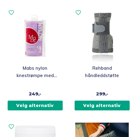
Dette
Dette
Mabs nylon
Rehband
produktet
produktet
knestrømpe med
håndleddstøtte
har
har
kompresjon – sand
flere
flere
249,-
299,-
varianter.
varianter.
Alternativene
Alternativene
Velg alternativ
Velg alternativ
kan
kan
velges
velges
på
på
produktsiden
produktsiden