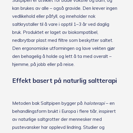
Saltpipen er utviklet for både voksne og barn, og
kan brukes av alle – også gravide. Den krever ingen
vedlikehold eller påfyll, og inneholder nok
saltkrystaller til å vare i opptil 1–3 år ved daglig
bruk. Produktet er laget av biokompatibel,
nedbrytbar plast med filtre som beskytter saltet.
Den ergonomiske utformingen og lave vekten gjør
den behagelig å holde og lett å ta med overalt –
hjemme, på jobb eller på reise.
Effekt basert på naturlig saltterapi
Metoden bak Saltpipen bygger på
haloterapi
– en
behandlingsform brukt i Europa i flere tiår, inspirert
av naturlige saltgrotter der mennesker med
pustevansker har opplevd lindring. Studier og