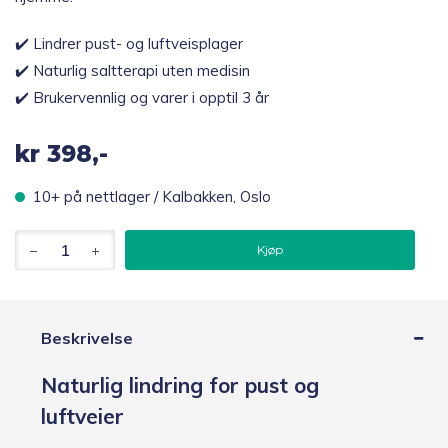
✔️ Lindrer pust- og luftveisplager
✔️ Naturlig saltterapi uten medisin
✔️ Brukervennlig og varer i opptil 3 år
kr
398,-
10+ på nettlager / Kalbakken, Oslo
Den
Kjøp
Originale
Saltpipen
antall
Beskrivelse
Naturlig lindring for pust og
luftveier