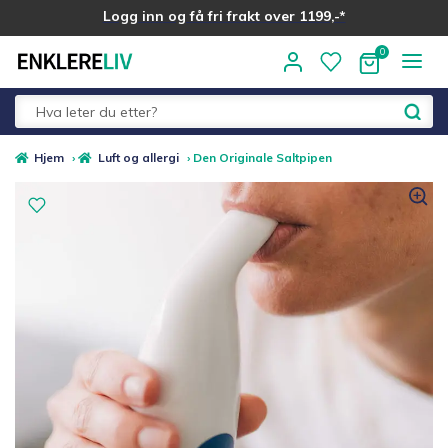
Logg inn og få fri frakt over 1199,-*
Hopp
Hopp
til
til
navigasjon
innhold
Fold
Alle kategorier
Hjem
›
Luft og allergi
›
Den Originale Saltpipen
ut
underm
Medlemstilbud
Nyheter
Sommer ☀️
Best i test
Merker