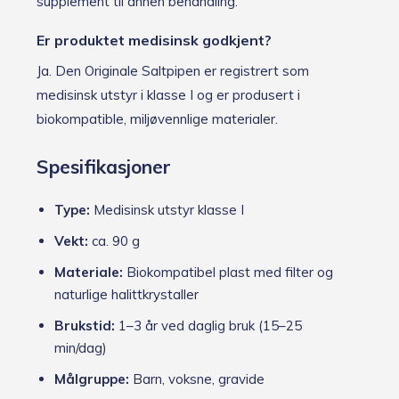
supplement til annen behandling.
Er produktet medisinsk godkjent?
Ja. Den Originale Saltpipen er registrert som
medisinsk utstyr i klasse I og er produsert i
biokompatible, miljøvennlige materialer.
Spesifikasjoner
Type:
Medisinsk utstyr klasse I
Vekt:
ca. 90 g
Materiale:
Biokompatibel plast med filter og
naturlige halittkrystaller
Brukstid:
1–3 år ved daglig bruk (15–25
min/dag)
Målgruppe:
Barn, voksne, gravide