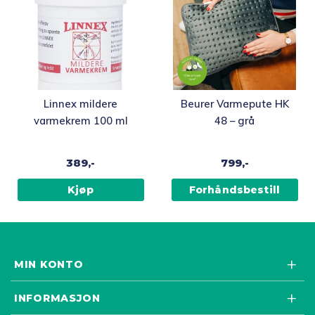
Linnex mildere
Beurer Varmepute HK
varmekrem 100 ml
48 – grå
389,-
799,-
Kjøp
Forhåndsbestill
MIN KONTO
INFORMASJON