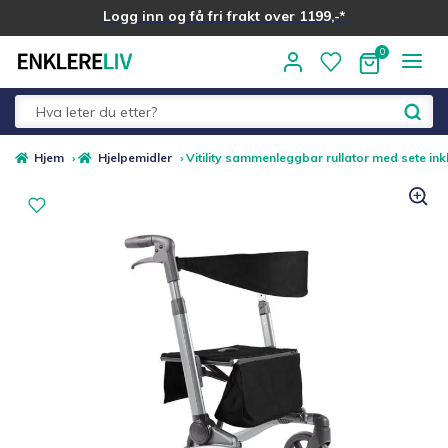
Logg inn og få fri frakt over 1199,-*
Hopp
Hopp
til
til
navigasjon
innhold
Fold
Alle kategorier
Hjem
›
Hjelpemidler
›
Vitility sammenleggbar rullator med sete ink
ut
underm
Medlemstilbud
Nyheter
Sommer ☀️
Best i test
Merker