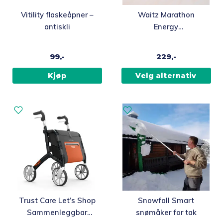
Dette
Vitility flaskeåpner –
Waitz Marathon
produktet
antiskli
Energy
har
Støtdempende Såler,
flere
4,5mm
99,-
229,-
varianter.
Alternativene
Kjøp
Velg alternativ
kan
velges
på
produktsiden
Trust Care Let’s Shop
Snowfall Smart
Sammenleggbar
snømåker for tak