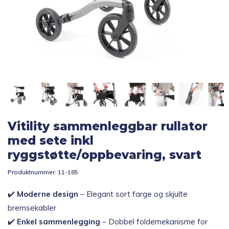
Topp 10
Fold
Inspirasjon
ut
underm
Fold
Gavetips
ut
underm
Vitility sammenleggbar rullator
med sete inkl
ryggstøtte/oppbevaring, svart
Produktnummer:
11-185
✔️
Moderne design
– Elegant sort farge og skjulte
bremsekabler
✔️
Enkel sammenlegging
– Dobbel foldemekanisme for