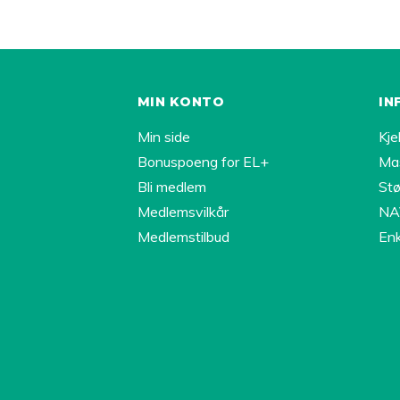
MIN KONTO
IN
Min side
Kje
Bonuspoeng for EL+
Ma
Bli medlem
Stø
Medlemsvilkår
NAV
Medlemstilbud
Enk