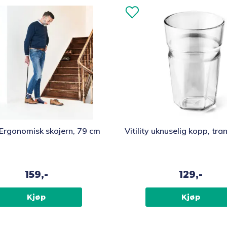
y Ergonomisk skojern, 79 cm
Vitility uknuselig kopp, tr
159,-
129,-
Kjøp
Kjøp