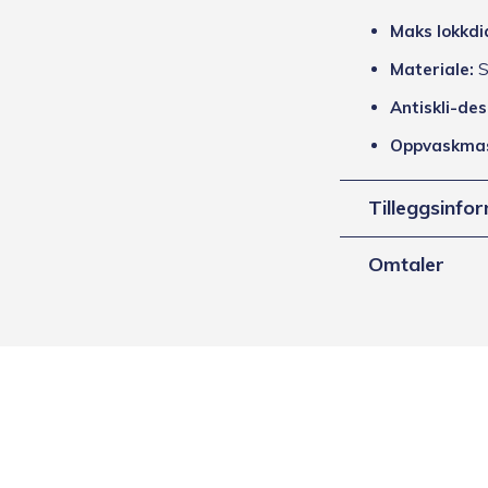
Maks lokkdi
Materiale:
S
Antiskli-des
Oppvaskmas
Tilleggsinfo
Omtaler