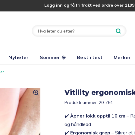
Logg inn og få fri frakt ved ordre over 1199,
Nyheter
Sommer ☀️
Best i test
Merker
ner
Vitility ergonomisk
Produktnummer:
20-764
✔️
Åpner lokk opptil 10 cm
– Re
og håndledd
✔️
Ergonomisk grep
– Sikrer et