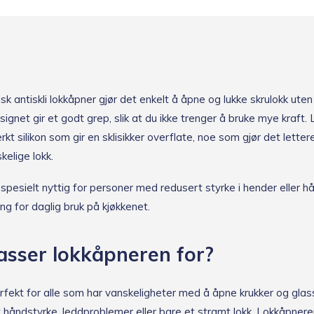
isk antiskli lokkåpner gjør det enkelt å åpne og lukke skrulokk ute
signet gir et godt grep, slik at du ikke trenger å bruke mye kraft
erkt silikon som gir en sklisikker overflate, noe som gjør det letter
kelige lokk.
pesielt nyttig for personer med redusert styrke i hender eller hå
ing for daglig bruk på kjøkkenet.
sser lokkåpneren for?
rfekt for alle som har vanskeligheter med å åpne krukker og glas
 håndstyrke, leddproblemer eller bare et stramt lokk. Lokkåpneren