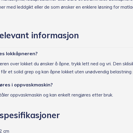
oner med leddgikt eller de som ønsker en enklere løsning for matl
elevant informasjon
es lokkåpneren?
ren over lokket du ønsker å åpne, trykk lett ned og vri. Den sklis
u får et solid grep og kan åpne lokket uten unødvendig belastnin
jøres i oppvaskmaskin?
 tåler oppvaskmaskin og kan enkelt rengjøres etter bruk.
spesifikasjoner
2 cm