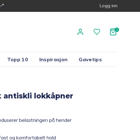
-*
Logg inn
Topp 10
Inspirasjon
Gavetips
 antiskli lokkåpner
duserer belastningen på hender
 fast og komfortabelt hold