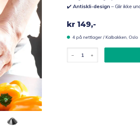
✔️
Antiskli-design
– Glir ikke u
kr
149,-
4 på nettlager / Kalbakken, Oslo
Vitility
ergonomisk
antiskli
lokkåpner
antall