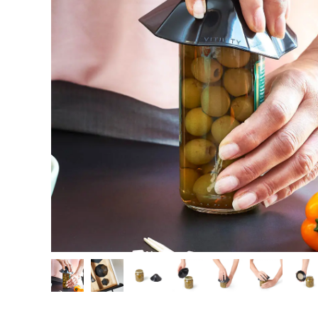
Hjelpemidler
Kjæledyr 🐶
Reservedeler