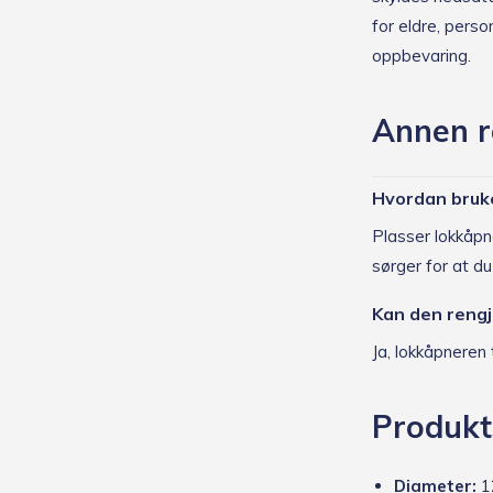
for eldre, pers
oppbevaring.
Annen r
Hvordan bruk
Plasser lokkåpne
sørger for at d
Kan den reng
Ja, lokkåpneren
Produkt
Diameter:
1