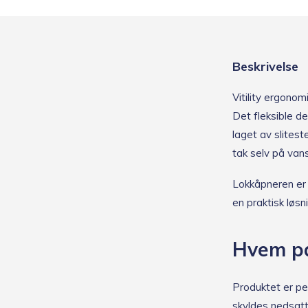
Beskrivelse
Vitility ergonom
Det fleksible de
laget av slitest
tak selv på vans
Lokkåpneren er s
en praktisk løsn
Hvem pa
Produktet er pe
skyldes nedsatt