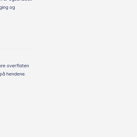
aging og
ikre overflaten
g på hendene.