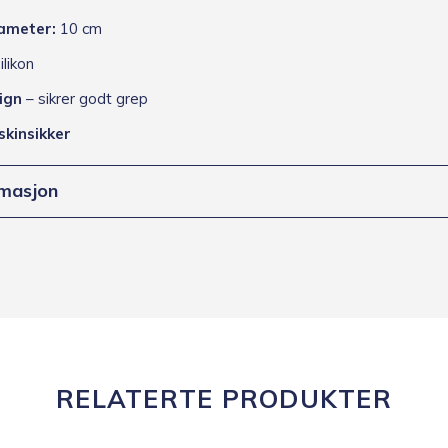
ameter:
10 cm
ilikon
ign
– sikrer godt grep
kinsikker
rmasjon
RELATERTE PRODUKTER