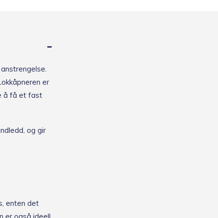
n anstrengelse.
. Lokkåpneren er
e å få et fast
ndledd, og gir
s, enten det
 er også ideell