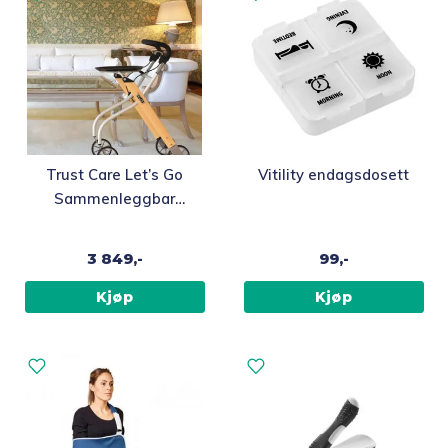
Trust Care Let’s Go
Vitility endagsdosett
Sammenleggbar
innendørsrullator
3 849,-
99,-
Kjøp
Kjøp