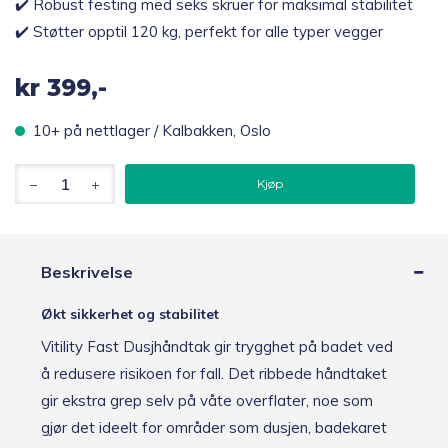
✔️ Robust festing med seks skruer for maksimal stabilitet
✔️ Støtter opptil 120 kg, perfekt for alle typer vegger
kr
399,-
10+ på nettlager / Kalbakken, Oslo
Vitility
Kjøp
Fast
dusjhåndtak
60
cm
med
Beskrivelse
skruer
antall
Økt sikkerhet og stabilitet
Vitility Fast Dusjhåndtak gir trygghet på badet ved
å redusere risikoen for fall. Det ribbede håndtaket
gir ekstra grep selv på våte overflater, noe som
gjør det ideelt for områder som dusjen, badekaret