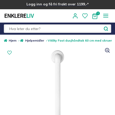
Logg inn og få fri frakt over 1199,-*
Hopp
Hopp
til
til
navigasjon
innhold
Fold
Alle kategorier
Hjem
›
Hjelpemidler
›
Vitility Fast dusjhåndtak 60 cm med skruer
ut
underm
Medlemstilbud
Nyheter
Sommer ☀️
Best i test
Merker