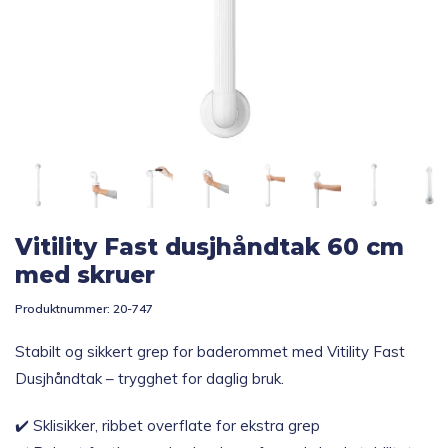
Topp 10
Fold
Inspirasjon
ut
underm
Fold
Gavetips
ut
underm
Vitility Fast dusjhåndtak 60 cm
med skruer
Produktnummer:
20-747
Stabilt og sikkert grep for baderommet med Vitility Fast
Dusjhåndtak – trygghet for daglig bruk.
✔️ Sklisikker, ribbet overflate for ekstra grep