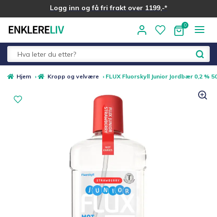
Logg inn og få fri frakt over 1199,-*
Hopp
Hopp
til
til
navigasjon
innhold
Fold
Alle kategorier
Hjem
›
Kropp og velvære
›
FLUX Fluorskyll Junior Jordbær 0,2 % 5
ut
underm
Medlemstilbud
Nyheter
Sommer ☀️
Best i test
Merker