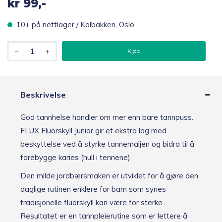
kr
99,-
10+ på nettlager / Kalbakken, Oslo
FLUX
Kjøp
Fluorskyll
Junior
Jordbær
0,2
%
Beskrivelse
500
ml
God tannhelse handler om mer enn bare tannpuss.
antall
FLUX Fluorskyll Junior gir et ekstra lag med
beskyttelse ved å styrke tannemaljen og bidra til å
forebygge karies (hull i tennene).
Den milde jordbærsmaken er utviklet for å gjøre den
daglige rutinen enklere for barn som synes
tradisjonelle fluorskyll kan være for sterke.
Resultatet er en tannpleierutine som er lettere å