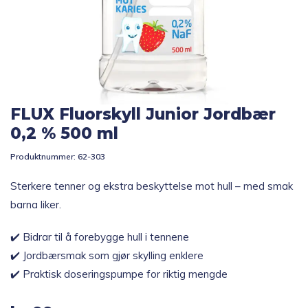
Topp 10
Fold
Inspirasjon
ut
underm
FLUX Fluorskyll Junior Jordbær
Fold
Gavetips
ut
0,2 % 500 ml
underm
Produktnummer:
62-303
Sterkere tenner og ekstra beskyttelse mot hull – med smak
barna liker.
✔️ Bidrar til å forebygge hull i tennene
✔️ Jordbærsmak som gjør skylling enklere
✔️ Praktisk doseringspumpe for riktig mengde