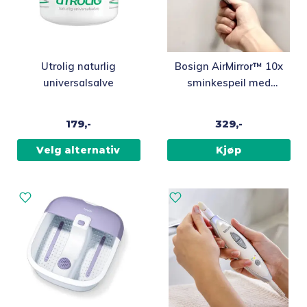
Dette
Utrolig naturlig
Bosign AirMirror™ 10x
produktet
universalsalve
sminkespeil med
har
sugekopp, avtakbart
flere
11,2 cm
179,-
329,-
varianter.
Alternativene
Velg alternativ
Kjøp
kan
velges
på
produktsiden