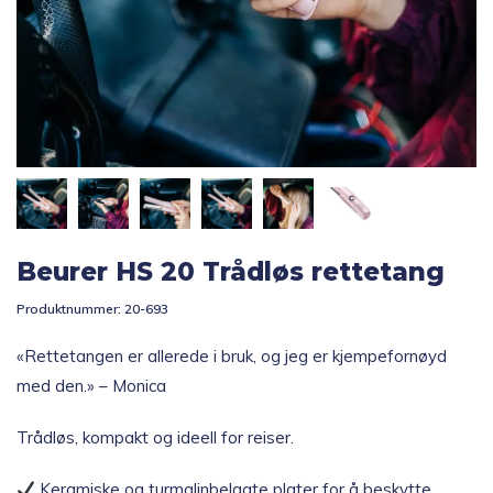
Topp 10
Fold
Inspirasjon
ut
underm
Fold
Gavetips
ut
underm
Beurer HS 20 Trådløs rettetang
Produktnummer:
20-693
«Rettetangen er allerede i bruk, og jeg er kjempefornøyd
med den.» – Monica
Trådløs, kompakt og ideell for reiser.
Keramiske og turmalinbelagte plater for å beskytte