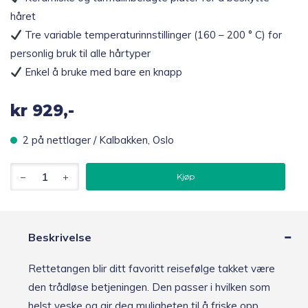
håret
Tre variable temperaturinnstillinger (160 – 200 ° C) for
personlig bruk til alle hårtyper
Enkel å bruke med bare en knapp
kr
929,-
2 på nettlager / Kalbakken, Oslo
Beurer
Kjøp
HS
20
Trådløs
rettetang
antall
Beskrivelse
Rettetangen blir ditt favoritt reisefølge takket være
den trådløse betjeningen. Den passer i hvilken som
helst veske og gir deg muligheten til å friske opp