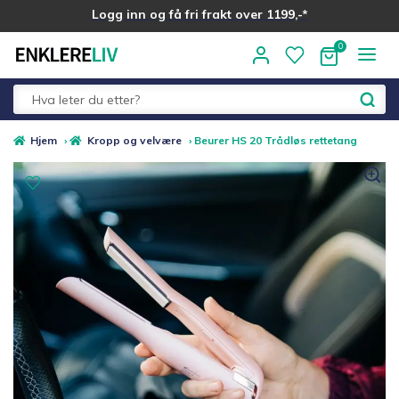
Logg inn og få fri frakt over 1199,-*
Hopp
Hopp
til
til
navigasjon
innhold
Fold
Alle kategorier
Hjem
›
Kropp og velvære
›
Beurer HS 20 Trådløs rettetang
ut
underm
Medlemstilbud
Nyheter
Sommer ☀️
Best i test
Merker