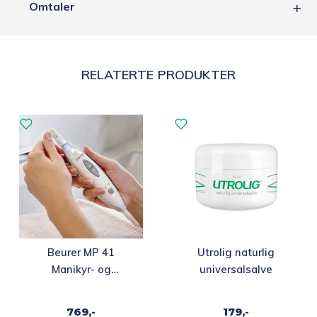
Omtaler
RELATERTE PRODUKTER
Dette
Beurer MP 41
Utrolig naturlig
produktet
Manikyr- og
universalsalve
har
pedikyrsett
flere
769,-
179,-
varianter.