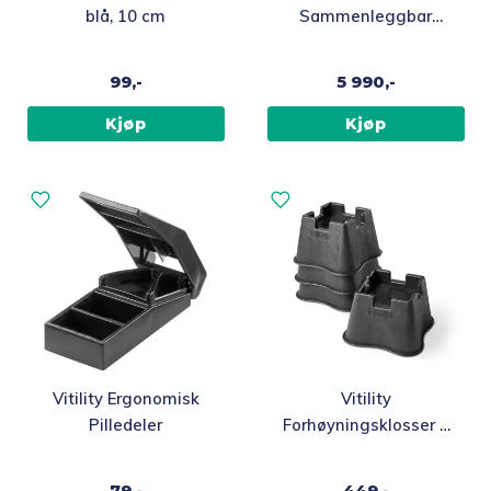
blå, 10 cm
Sammenleggbar
utendørsrullator, Sort
99,-
5 990,-
Kjøp
Kjøp
Vitility Ergonomisk
Vitility
Pilledeler
Forhøyningsklosser 4
stk til møbler, 7 cm
79,-
449,-