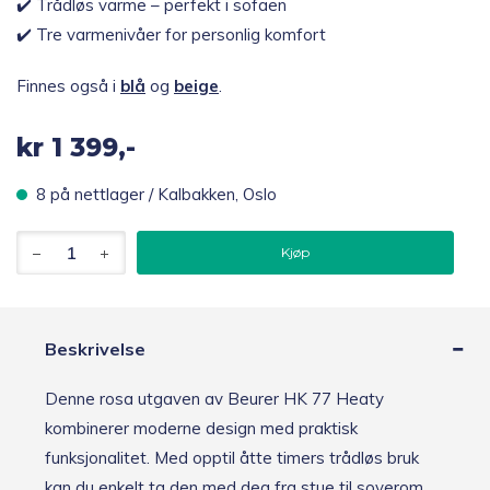
✔️ Trådløs varme – perfekt i sofaen
✔️ Tre varmenivåer for personlig komfort
Finnes også i
blå
og
beige
.
kr
1 399,-
8 på nettlager / Kalbakken, Oslo
Beurer
Kjøp
HK
77
Heaty
Trådløs
varmepute,
Beskrivelse
rosa
antall
Denne rosa utgaven av Beurer HK 77 Heaty
kombinerer moderne design med praktisk
funksjonalitet. Med opptil åtte timers trådløs bruk
kan du enkelt ta den med deg fra stue til soverom