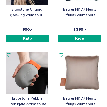
Ergostone Original
Beurer HK 77 Heaty
kjøle- og varmepute,
Trådløs varmepute,
45 cm
blå
990,-
1 399,-
Kjøp
Kjøp
Ergostone Pebble
Beurer HK 77 Heaty
liten kjøle-/varmepute
Trådløs varmepute,