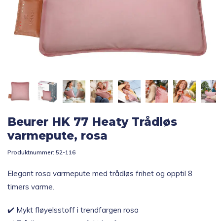
Topp 10
Fold
Inspirasjon
ut
underm
Fold
Gavetips
ut
underm
Beurer HK 77 Heaty Trådløs
varmepute, rosa
Produktnummer:
52-116
Elegant rosa varmepute med trådløs frihet og opptil 8
timers varme.
✔️ Mykt fløyelsstoff i trendfargen rosa