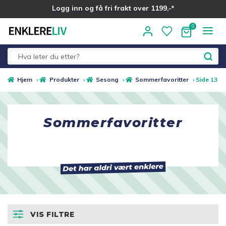
Logg inn og få fri frakt over 1199,-*
Hopp
Hopp
til
til
navigasjon
innhold
Fold
Alle kategorier
Hjem
›
Produkter
›
Sesong
›
Sommerfavoritter
›
Side 13
ut
underm
Medlemstilbud
Sommerfavoritter
Nyheter
Sommer ☀️
Best i test
VIS FILTRE
Merker