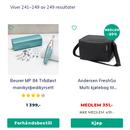
Sortert
Viser 241–249 av 249 resultater
etter
Topp 10
siste
MEDLEM
Fold
Inspirasjon
-20%
ut
underm
Fold
Gavetips
ut
underm
Beurer MP 84 Trådløst
Andersen FreshGo
manikyr/pedikyrsett
Multi kjølebag til
trillebag 12L, svart
Karakter:
4.0 av 5 mulige
1 399,-
MEDLEM
351,-
IKKE MEDLEM
439,-
Forhåndsbestill
Kjøp