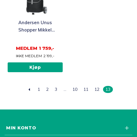
Andersen Unus
Shopper Mikkel
Trillebag 37L, svart
MEDLEM
1 759,-
IKKE MEDLEM
2 199,-
Kjøp
1
2
3
…
10
11
12
13
MIN KONTO