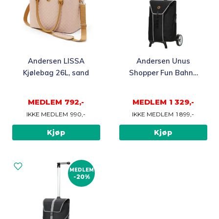
Andersen LISSA
Andersen Unus
Kjølebag 26L, sand
Shopper Fun Bahne
Trillebag 39L, grå
MEDLEM
792,-
MEDLEM
1 329,-
IKKE MEDLEM
990,-
IKKE MEDLEM
1 899,-
Kjøp
Kjøp
MEDLEM
-20%