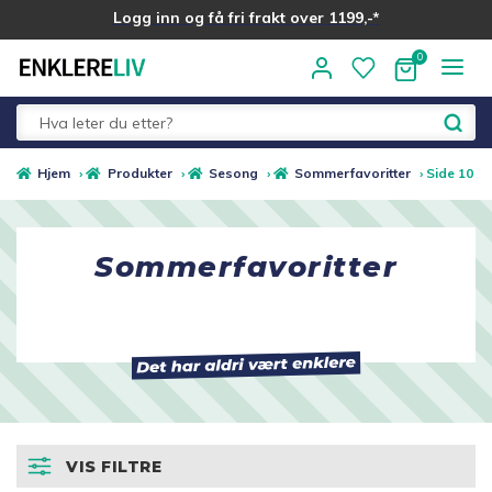
Logg inn og få fri frakt over 1199,-*
Hopp
Hopp
til
til
navigasjon
innhold
Fold
Alle kategorier
Hjem
›
Produkter
›
Sesong
›
Sommerfavoritter
›
Side 10
ut
underm
Medlemstilbud
Sommerfavoritter
Nyheter
Sommer ☀️
Best i test
VIS FILTRE
Merker