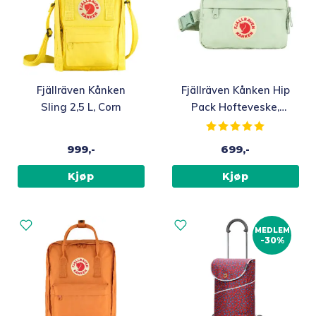
Fjällräven Kånken
Fjällräven Kånken Hip
Sling 2,5 L, Corn
Pack Hofteveske,
Mint Green
Karakter:
5.0 av 5 m
999,-
699,-
Kjøp
Kjøp
MEDLEM
-30%