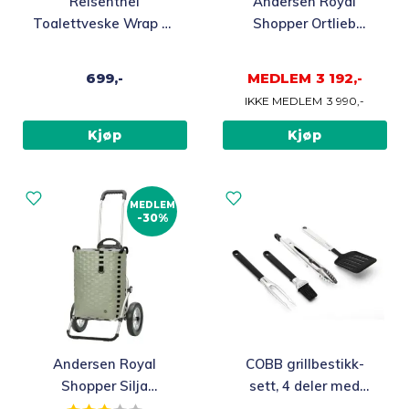
Reisenthel
Andersen Royal
Toalettveske Wrap 3L
Shopper Ortlieb
Black
Trillebag 49L, petrol
699,-
MEDLEM
3 192,-
IKKE MEDLEM
3 990,-
Kjøp
Kjøp
MEDLEM
-30%
Andersen Royal
COBB grillbestikk-
Shopper Silja
sett, 4 deler med
Trillebag 53L, grønn
veske