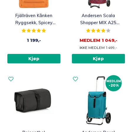
Fjällräven Kånken
Andersen Scala
Ryggsekk, Spicey
Shopper MIX A25
Orange
Trillebag 46L, rød
Karakter:
5.0 av 5 mulige
Karakter:
4.0 av 5 m
med leopardmønster
1 199,-
MEDLEM
1 049,-
– limited edition
IKKE MEDLEM
1 499,-
Kjøp
Kjøp
MEDLEM
-20%