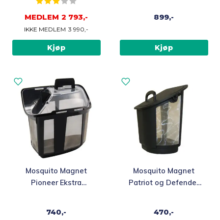
Karakter:
3.0 av 5 mulige
MEDLEM
2 793,-
899,-
IKKE MEDLEM
3 990,-
Kjøp
Kjøp
Mosquito Magnet
Mosquito Magnet
Pioneer Ekstra
Patriot og Defender
oppsamlingsnett
Ekstra
oppsamlingsnett
740,-
470,-