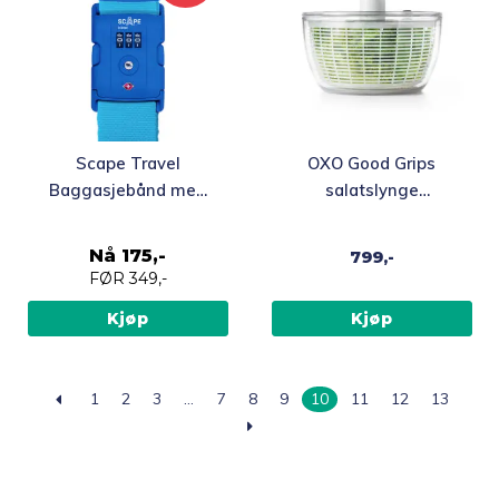
Scape Travel
OXO Good Grips
Baggasjebånd med
salatslynge
TSA-kodelås, blå
énhåndsbetjent, stor
Nå
175,-
799,-
FØR
349,-
Kjøp
Kjøp
1
2
3
…
7
8
9
10
11
12
13