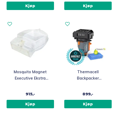
Kjøp
Kjøp
Mosquito Magnet
Thermacell
Executive Ekstra
Backpacker
oppsamlingsnett
Myggjager med
Citriodiol™
915,-
899,-
Kjøp
Kjøp