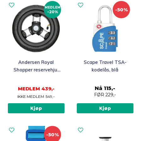
MEDLEM
-50%
-20%
Andersen Royal
Scape Travel TSA-
Shopper reservehjul
kodelås, blå
luftfylt med kulelager,
25 cm (1 stk)
Nå
115,-
MEDLEM
439,-
FØR
229,-
IKKE MEDLEM
549,-
Kjøp
Kjøp
-50%