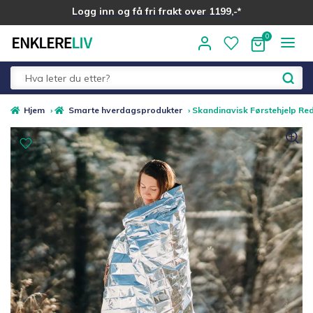
Logg inn og få fri frakt over 1199,-*
Hopp
Hopp
til
til
navigasjon
innhold
Fold
Alle kategorier
Hjem
›
Smarte hverdagsprodukter
›
Skandinavisk Førstehjelp Red
ut
underm
Medlemstilbud
Nyheter
Sommer ☀️
Best i test
Merker