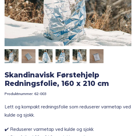
Topp 10
Fold
Inspirasjon
ut
underm
Fold
Gavetips
ut
underm
Skandinavisk Førstehjelp
Redningsfolie, 160 x 210 cm
Produktnummer:
62-003
Lett og kompakt redningsfolie som reduserer varmetap ved
kulde og sjokk.
✔️ Reduserer varmetap ved kulde og sjokk