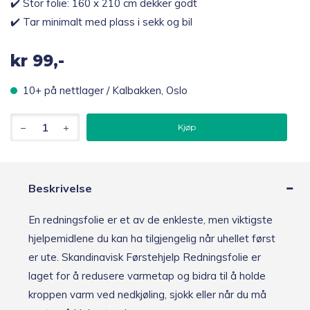
✔️ Stor folie: 160 x 210 cm dekker godt
✔️ Tar minimalt med plass i sekk og bil
kr
99,-
10+ på nettlager / Kalbakken, Oslo
Skandinavisk
Kjøp
Førstehjelp
Redningsfolie,
160
x
210
Beskrivelse
cm
antall
En redningsfolie er et av de enkleste, men viktigste
hjelpemidlene du kan ha tilgjengelig når uhellet først
er ute. Skandinavisk Førstehjelp Redningsfolie er
laget for å redusere varmetap og bidra til å holde
kroppen varm ved nedkjøling, sjokk eller når du må