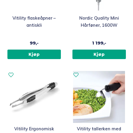
Vitility flaskeåpner –
Nordic Quality Mini
antiskli
Hårføner, 1600W
99,-
1 199,-
Kjøp
Kjøp
Vitility Ergonomisk
Vitility tallerken med