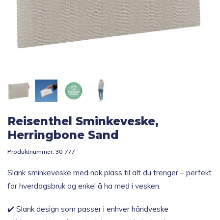
Topp 10
Fold
Inspirasjon
ut
underm
Fold
Gavetips
ut
underm
Reisenthel Sminkeveske,
Herringbone Sand
Produktnummer:
30-777
Slank sminkeveske med nok plass til alt du trenger – perfekt
for hverdagsbruk og enkel å ha med i vesken.
✔️ Slank design som passer i enhver håndveske