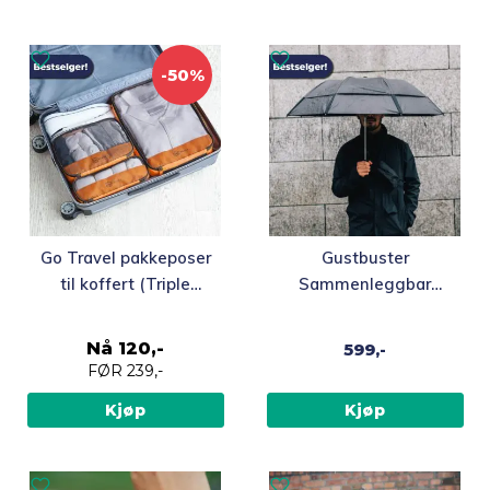
-50%
Go Travel pakkeposer
Gustbuster
til koffert (Triple
Sammenleggbar
Pack)
orkanparaply
Nå
120,-
599,-
FØR
239,-
Kjøp
Kjøp