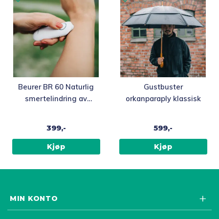
Beurer BR 60 Naturlig
Gustbuster
smertelindring av
orkanparaply klassisk
insektstikk
399,-
599,-
Kjøp
Kjøp
MIN KONTO