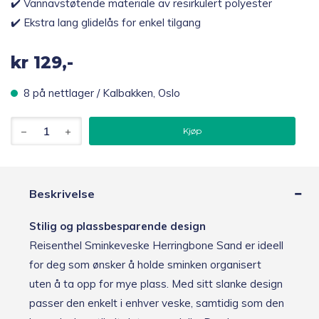
✔️ Vannavstøtende materiale av resirkulert polyester
✔️ Ekstra lang glidelås for enkel tilgang
kr
129,-
8 på nettlager / Kalbakken, Oslo
Reisenthel
Kjøp
Sminkeveske,
Herringbone
Sand
antall
Beskrivelse
Stilig og plassbesparende design
Reisenthel Sminkeveske Herringbone Sand er ideell
for deg som ønsker å holde sminken organisert
uten å ta opp for mye plass. Med sitt slanke design
passer den enkelt i enhver veske, samtidig som den