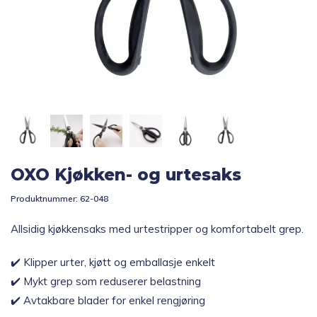
Topp 10
Fold
Inspirasjon
ut
underm
Fold
Gavetips
ut
underm
OXO Kjøkken- og urtesaks
Produktnummer:
62-048
Allsidig kjøkkensaks med urtestripper og komfortabelt grep.
✔️ Klipper urter, kjøtt og emballasje enkelt
✔️ Mykt grep som reduserer belastning
✔️ Avtakbare blader for enkel rengjøring