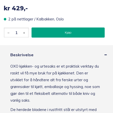
kr
429,-
2 på nettlager / Kalbakken, Oslo
OXO
Kjøp
Kjøkken-
og
urtesaks
antall
Beskrivelse
OXO kjøkken- og urtesaks er et praktisk verktøy du
raskt vil få mye bruk for på kjøkkenet. Den er
utviklet for å håndtere alt fra ferske urter og
grønnsaker til kjøtt, emballasje og hyssing, noe som
gjør den til et fleksibelt alternativ til både kniv og
vanlig saks.
De herdede bladene i rustfritt stål er utstyrt med