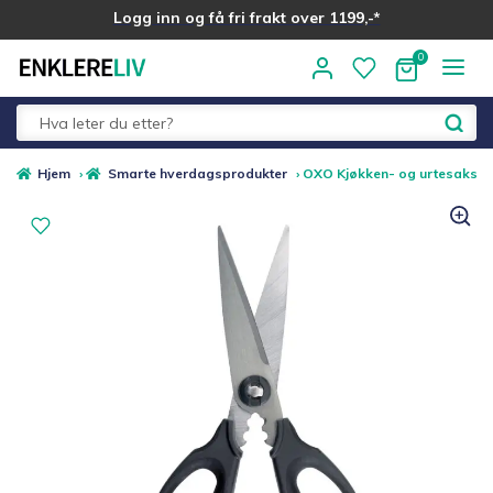
Logg inn og få fri frakt over 1199,-*
Hopp
Hopp
til
til
navigasjon
innhold
Fold
Alle kategorier
Hjem
›
Smarte hverdagsprodukter
›
OXO Kjøkken- og urtesaks
ut
underm
Medlemstilbud
Nyheter
Sommer ☀️
Best i test
Merker