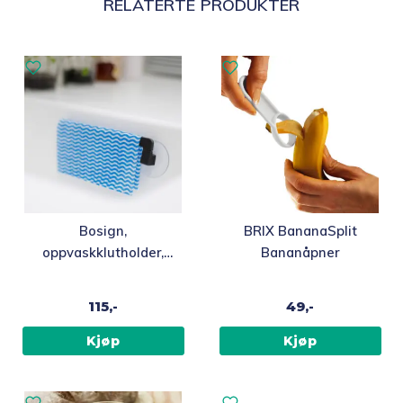
RELATERTE PRODUKTER
Bosign,
BRIX BananaSplit
oppvaskklutholder,
Bananåpner
grafittgrå, plast
115,-
49,-
Kjøp
Kjøp