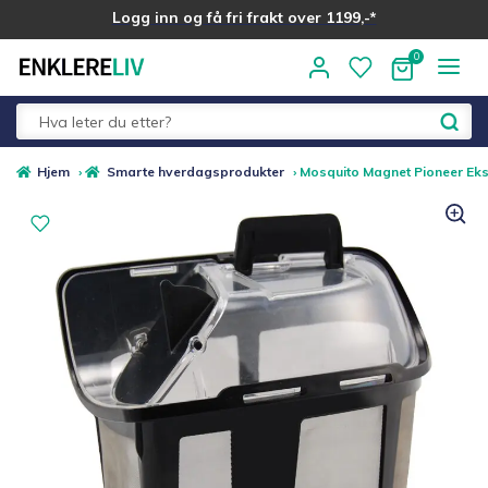
Logg inn og få fri frakt over 1199,-*
Hopp
Hopp
til
til
navigasjon
innhold
Fold
Alle kategorier
Hjem
›
Smarte hverdagsprodukter
›
Mosquito Magnet Pioneer Eks
ut
underm
Medlemstilbud
Nyheter
Sommer ☀️
Best i test
Merker