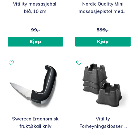
Vitility massasjeball
Nordic Quality Mini
blå, 10 cm
massasjepistol med 6
ulike massasjehoder,
svart
99,-
599,-
Kjøp
Kjøp
Swereco Ergonomisk
Vitility
frukt/skall kniv
Forhøyningsklosser 4
stk til møbler, 7 cm