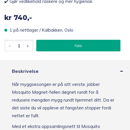
✔️ Gjør vedlikehold raskere og mer hygienisk
kr
740,-
1 på nettlager / Kalbakken, Oslo
Mosquito
Kjøp
Magnet
Pioneer
Ekstra
oppsamlingsnett
antall
Beskrivelse
Når myggsesongen er på sitt verste, jobber
Mosquito Magnet-fellen døgnet rundt for å
redusere mengden mygg rundt hjemmet ditt. Da er
det siste du vil oppleve at fangsten stopper fordi
nettet er fullt.
Med et ekstra oppsamlingsnett til Mosquito