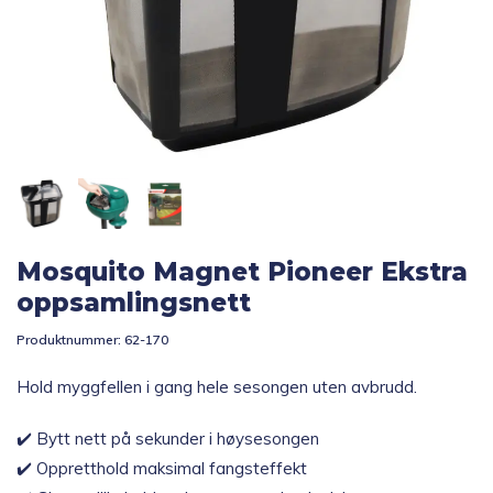
Topp 10
Fold
Inspirasjon
ut
underm
Fold
Gavetips
ut
underm
Mosquito Magnet Pioneer Ekstra
oppsamlingsnett
Produktnummer:
62-170
Hold myggfellen i gang hele sesongen uten avbrudd.
✔️ Bytt nett på sekunder i høysesongen
✔️ Oppretthold maksimal fangsteffekt