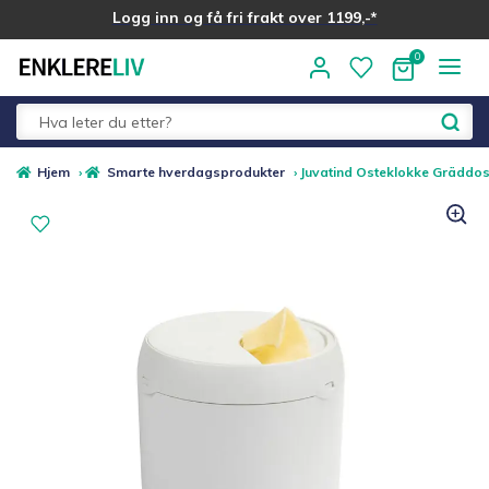
Logg inn og få fri frakt over 1199,-*
Hopp
Hopp
til
til
navigasjon
innhold
Fold
Alle kategorier
Hjem
›
Smarte hverdagsprodukter
›
Juvatind Osteklokke Gräddos
ut
underm
Medlemstilbud
Nyheter
Sommer ☀️
Best i test
Merker