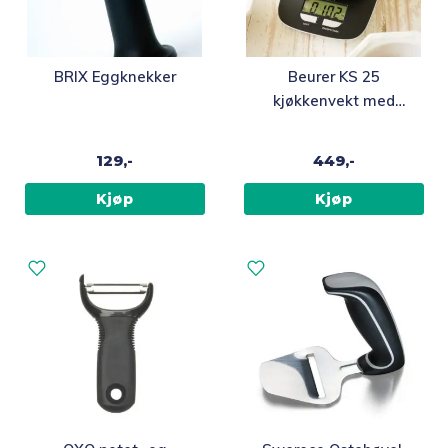
BRIX Eggknekker
Beurer KS 25
kjøkkenvekt med
bolle
129,-
449,-
Kjøp
Kjøp