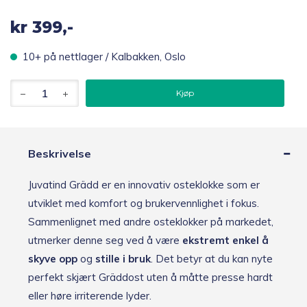
kr
399,-
10+ på nettlager / Kalbakken, Oslo
Juvatind
Kjøp
Osteklokke
Gräddost
antall
Beskrivelse
Juvatind Grädd er en innovativ osteklokke som er
utviklet med komfort og brukervennlighet i fokus.
Sammenlignet med andre osteklokker på markedet,
utmerker denne seg ved å være
ekstremt enkel å
skyve opp
og
stille i bruk
. Det betyr at du kan nyte
perfekt skjært Gräddost uten å måtte presse hardt
eller høre irriterende lyder.