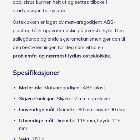
opp, skrus bunnen helt ut og settes tilbake i
startposisjon for ny bruk.
Osteklokken er laget av matvaregodkjent ABS-
plast og tåler oppvaskmaskin på øverste hylle. Den
stillegående og enkle skjæremekanismen gjør den til
den beste løsningen for deg som vil ha en
problemfri og nærmest lydløs osteklokkke
.
Spesifikasjoner
Materiale
: Matvaregodkjent ABS-plast
Skjærefunksjon
: Skjærer 2 mm osteskiver
Innvendige mål
: Diameter 80 mm, høyde 90 mm
Utvendige mål
: Diameter 119 mm, høyde 115
mm
Vekt
: 250 g