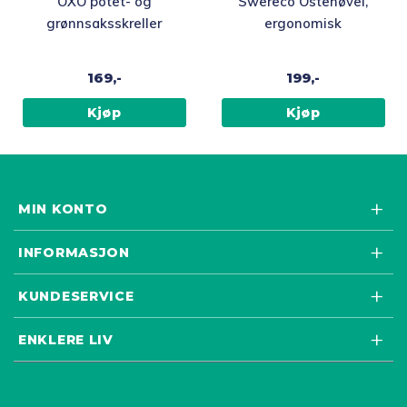
OXO potet- og
Swereco Ostehøvel,
grønnsaksskreller
ergonomisk
169,-
199,-
Kjøp
Kjøp
MIN KONTO
INFORMASJON
KUNDESERVICE
ENKLERE LIV