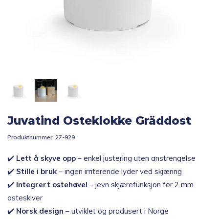
Topp 10
Fold
Inspirasjon
ut
underm
Fold
Gavetips
ut
underm
Juvatind Osteklokke Gräddost
Produktnummer:
27-929
✔️
Lett å skyve opp
– enkel justering uten anstrengelse
✔️
Stille i bruk
– ingen irriterende lyder ved skjæring
✔️
Integrert ostehøvel
– jevn skjærefunksjon for 2 mm
osteskiver
✔️
Norsk design
– utviklet og produsert i Norge