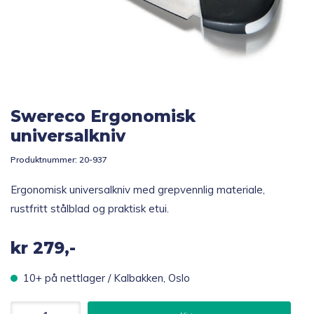
Topp 10
Fold
Inspirasjon
ut
underm
Swereco Ergonomisk
Fold
Gavetips
ut
universalkniv
underm
Produktnummer:
20-937
Ergonomisk universalkniv med grepvennlig materiale,
rustfritt stålblad og praktisk etui.
kr
279,-
10+ på nettlager / Kalbakken, Oslo
Swereco