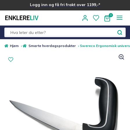
Logg inn og få fri frakt over 1199,-*
Hopp
Hopp
til
til
navigasjon
innhold
Fold
Alle kategorier
Hjem
›
Smarte hverdagsprodukter
›
Swereco Ergonomisk univers
ut
underm
Medlemstilbud
Nyheter
Sommer ☀️
Best i test
Merker