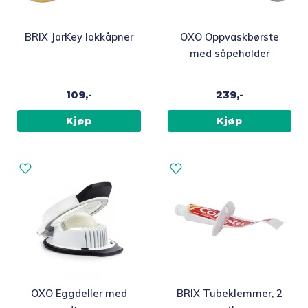
BRIX JarKey lokkåpner
OXO Oppvaskbørste
med såpeholder
109,-
239,-
Kjøp
Kjøp
OXO Eggdeller med
BRIX Tubeklemmer, 2